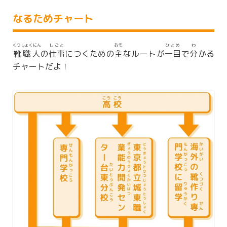
なるためチャート
くつしょくにん
しごと
おも
ひとめ
わ
靴職人
の
仕事
につくための
主
なルートが
一目
で
分
かる
チャートだよ！