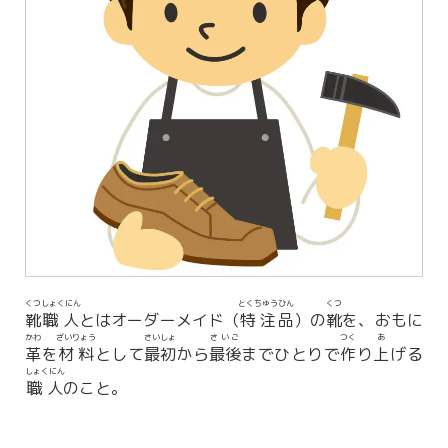
くつ
しょくにん
とくちゅう
ひん
くつ
靴
職人
とはオーダーメイド（
特注
品
）の
靴
を、おもに
かわ
ざいりょう
さいしょ
さいご
つく
あ
革
を
材料
として
最初
から
最後
までひとりで
作
り
上
げる
しょくにん
職人
のこと。