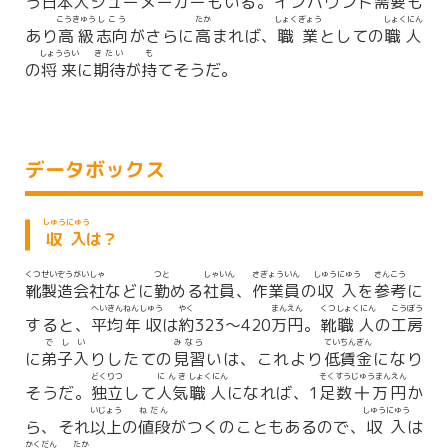
う
日本人
シューメーカーもいる。インバウンド
需要
も
こうきゅう
しこう
たか
しょくぎょう
しょくにん
あり
高級
志向
がさらに
高
まれば、
職業
としての
職人
しょうらい
きたい
も
の
将来
に
期待
が
持
てそうだ。
データボックス
しゅうにゅう
収入
は？
くつ
せいぞう
がいしゃ
つと
しゃいん
さぎょう
いん
しゅうにゅう
さんこう
靴
製造
会社
などに
勤
める
社員
、
作業
員
の
収入
を
参考
に
へいきん
ねんしゅう
やく
まん
えん
くつ
しょくにん
こうぼう
すると、
平均
年収
は
約
323～420
万
円
。
靴
職人
の
工房
でしい
みなら
てい
ちんぎん
に
弟子入
りしたての
見習
いは、これより
低
賃金
になり
どくりつ
にんき
しょくにん
そく
すうじゅうまんえん
そうだ。
独立
して
人気
職人
になれば、1
足
数十万円
か
いじょう
ねだん
しゅうにゅう
ら、それ
以上
の
値段
がつくのこともあるので、
収入
は
かくだん
たか