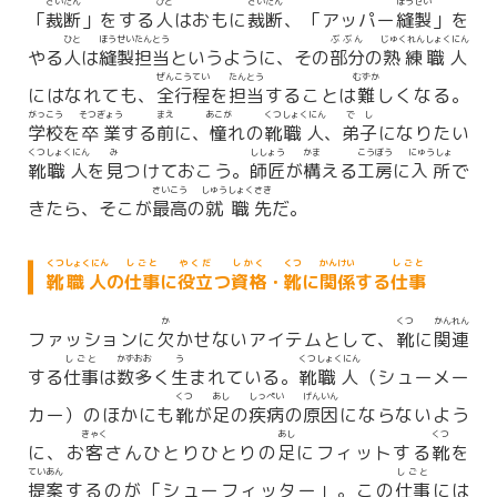
さいだん
ひと
さいだん
ほうせい
「
裁断
」をする
人
はおもに
裁断
、「アッパー
縫製
」を
ひと
ほうせい
たんとう
ぶぶん
じゅくれん
しょくにん
やる
人
は
縫製
担当
というように、その
部分
の
熟練
職人
ぜん
こうてい
たんとう
むずか
にはなれても、
全
行程
を
担当
することは
難
しくなる。
がっこう
そつぎょう
まえ
あこが
くつ
しょくにん
でし
学校
を
卒業
する
前
に、
憧
れの
靴
職人
、
弟子
になりたい
くつ
しょくにん
み
ししょう
かま
こうぼう
にゅうしょ
靴
職人
を
見
つけておこう。
師匠
が
構
える
工房
に
入所
で
さいこう
しゅうしょく
さき
きたら、そこが
最高
の
就職
先
だ。
くつ
しょくにん
しごと
やくだ
しかく
くつ
かんけい
しごと
靴
職人
の
仕事
に
役立
つ
資格
・
靴
に
関係
する
仕事
か
くつ
かんれん
ファッションに
欠
かせないアイテムとして、
靴
に
関連
しごと
かずおお
う
くつ
しょくにん
する
仕事
は
数多
く
生
まれている。
靴
職人
（シューメー
くつ
あし
しっぺい
げんいん
カー）のほかにも
靴
が
足
の
疾病
の
原因
にならないよう
きゃく
あし
くつ
に、お
客
さんひとりひとりの
足
にフィットする
靴
を
ていあん
しごと
提案
するのが「シューフィッター」。この
仕事
には