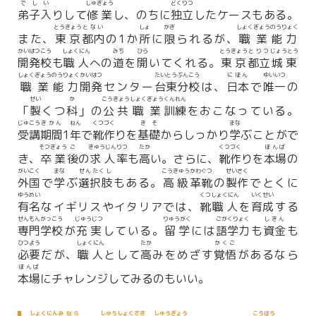
でしい
しゅぎょう
どくりつ
弟子入
りして
修業
し、のちに
独立
したケースもある。
とうきょう
とない
しょ
かぎ
しょくぎょう
のうりょく
また、
東京
都内
の1か
所
に
限
られるが、
職業
能力
かいはつ
こう
しょくにん
みち
ひら
とうきょう
とりつ
じょうとう
開発
校
も
職人
への
道
を
開
いてくれる。
東京
都立
城東
しょくぎょう
のうりょく
かいはつ
たいとう
ぶんこう
にほん
ゆいいつ
職業
能力
開発
センター
台東
分校
は、
日本
で
唯一
の
せい
か
こうきょう
しょくぎょう
くんれん
「
製
くつ
科
」の
公共
職業
訓練
をおこなっている。
じゅこう
きかん
ねん
くつ
づく
きそ
まな
受講
期間
1
年
で
靴
作
りを
基礎
からしっかり
学
ぶことがで
そつぎょう
ご
きゅうじん
りつ
たか
くつ
づく
ほんば
き、
卒業
後
の
求人
率
も
高
い。さらに、
靴
作
りを
本場
の
がいこく
まな
せんたくし
こうきゅう
かわぐつ
せいさく
外国
で
学
ぶ
選択肢
もある。
高級
革靴
の
製作
でとくに
ゆうめい
くつ
しょくにん
いくせい
有名
なイギリスやイタリアでは、
靴
職人
を
育成
する
せんもん
がっこう
じゅうじつ
りゅうがく
ごがくりょく
しきん
専門
学校
が
充実
している。
留学
には
語学力
も
資金
も
ひつよう
しょくにん
たか
かくご
必要
だが、
職人
として
高
みをめざす
覚悟
があるなら
ほんば
本場
にチャレンジしてみるのもいい。
しょくにん
みなら
しゅうしょく
さき
しゅうぎょう
こうぼう