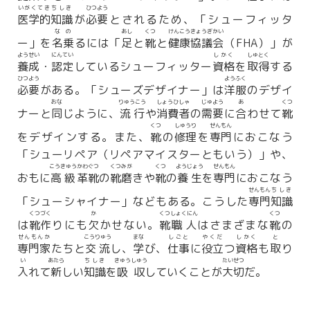
いがくてき
ちしき
ひつよう
医学的
知識
が
必要
とされるため、「シューフィッタ
なの
あし
くつ
けんこう
きょうぎかい
ー」を
名乗
るには「
足
と
靴
と
健康
協議会
（FHA）」が
ようせい
にんてい
しかく
しゅとく
養成
・
認定
しているシューフィッター
資格
を
取得
する
ひつよう
ようふく
必要
がある。「シューズデザイナー」は
洋服
のデザイ
おな
りゅうこう
しょうひしゃ
じゅよう
あ
くつ
ナーと
同
じように、
流行
や
消費者
の
需要
に
合
わせて
靴
くつ
しゅうり
せんもん
をデザインする。また、
靴
の
修理
を
専門
におこなう
「シューリペア（リペアマイスターともいう）」や、
こうきゅう
かわぐつ
くつみが
くつ
ようじょう
せんもん
おもに
高級
革靴
の
靴磨
きや
靴
の
養生
を
専門
におこなう
せんもん
ちしき
「シューシャイナー」などもある。こうした
専門
知識
くつ
づく
か
くつ
しょくにん
くつ
は
靴
作
りにも
欠
かせない。
靴
職人
はさまざまな
靴
の
せんもんか
こうりゅう
まな
しごと
やくだ
しかく
と
専門家
たちと
交流
し、
学
び、
仕事
に
役立
つ
資格
も
取
り
い
あたら
ちしき
きゅうしゅう
たいせつ
入
れて
新
しい
知識
を
吸収
していくことが
大切
だ。