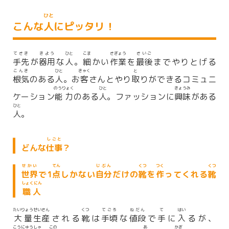
ひと
こんな
人
にピッタリ！
てさき
きよう
ひと
こま
さぎょう
さいご
手先
が
器用
な
人
。
細
かい
作業
を
最後
までやりとげる
こんき
ひと
きゃく
と
根気
のある
人
。お
客
さんとやり
取
りができるコミュニ
のうりょく
ひと
きょうみ
ケーション
能力
のある
人
。ファッションに
興味
がある
ひと
人
。
しごと
どんな
仕事
？
せかい
てん
じぶん
くつ
つく
くつ
世界
で1
点
しかない
自分
だけの
靴
を
作
ってくれる
靴
しょくにん
職人
たいりょう
せいさん
くつ
てごろ
ねだん
て
はい
大量
生産
される
靴
は
手頃
な
値段
で
手
に
入
るが、
こうにゅうしゃ
この
あ
かぎ