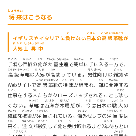
しょうらい
将来
はこうなる
ま
にほん
こうきゅう
かわぐつ
イギリスやイタリアに
負
けない
日本
の
高級
革靴
が
にんき
じょうしょう
ちゅう
人気
上昇
中
てごろ
かかく
くつ
たいりょう
せいさん
かんたん
て
はい
いっぽう
手頃
な
価格
の
靴
が
大量
生産
で
簡単
に
手
に
入
る
一方
で、
こうきゅう
かわぐつ
にんき
たか
だんせいむ
ざっし
高級
革靴
の
人気
が
高
まっている。
男性向
けの
雑誌
や
こうきゅう
かわぐつ
とくしゅう
く
くつ
かんれん
Webサイトで
高級
革靴
の
特集
が
組
まれ、
靴
に
関連
する
しごと
ひと
めずら
仕事
をする
人
たちがクローズアップされることも
珍
し
かわぐつ
せいよう
ほんば
いま
にほん
しょくにん
くない。
革靴
は
西洋
が
本場
だが、
今
は
日本
の
職人
の
せんさい
ぎじゅつ
ちゅうもく
かいがい
ちゅうもく
ど
繊細
な
技術
が
注目
されている。
海外
セレブの
注目
度
は
たか
ちゅうもん
さっとう
くつ
う
と
ねん
ま
高
く、
注文
が
殺到
して
靴
を
受
け
取
れるまで2
年
待
ちとい
にほんじん
じゅよう