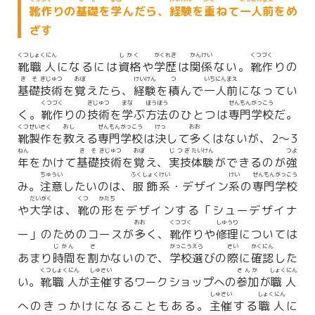
靴
作
りの
基礎
を
学
んだら、
経験
を
重
ねて
一人
前
をめ
ざす
くつ
しょくにん
しかく
がくれき
かんけい
くつ
づく
靴
職人
になるには
資格
や
学歴
は
関係
ない。
靴
作
りの
きそ
ぎじゅつ
おぼ
けいけん
つ
いちにん
まえ
基礎
技術
を
覚
えたら、
経験
を
積
んで
一人
前
になってい
くつ
づく
ぎじゅつ
まな
ほうほう
せんもん
がっこう
く。
靴
作
りの
技術
を
学
ぶ
方法
のひとつは
専門
学校
だ。
くつ
せいさく
おし
せんもん
がっこう
けっ
おお
靴
製作
を
教
える
専門
学校
は
決
して
多
くはないが、2～3
ねん
きそ
ぎじゅつ
おぼ
じつぎ
たいけん
つよ
年
をかけて
基礎
技術
を
覚
え、
実技
体験
ができるのが
強
ちゅうい
ふくしょく
けい
けい
せんもん
がっこう
み。
注意
したいのは、
服飾
系
・デザイン
系
の
専門
学校
だいがく
くつ
かたち
や
大学
は、
靴
の
形
をデザインする「シューデザイナ
おお
くつ
づく
しゅうり
ー」のためのコースが
多
く、
靴
作
りや
修理
については
じかん
さ
がっこう
えら
さい
かくにん
あまり
時間
を
割
かないので、
学校
選
びの
際
に
確認
した
くつ
しょくにん
しゅさい
さんか
しょくにん
い。
靴
職人
が
主催
するワークショップへの
参加
が
職人
しゅさい
しょくにん
へのきっかけになることもある。
主催
する
職人
に