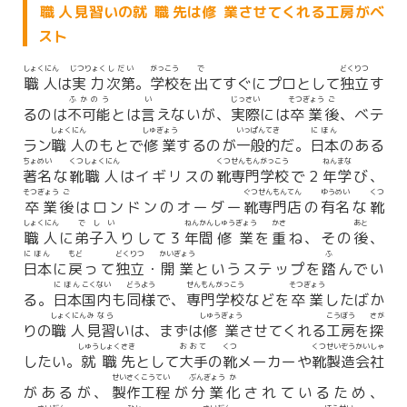
職人
見習
いの
就職
先
は
修業
させてくれる
工房
がベ
スト
しょくにん
じつりょく
しだい
がっこう
で
どくりつ
職人
は
実力
次第
。
学校
を
出
てすぐにプロとして
独立
す
ふかのう
い
じっさい
そつぎょう
ご
るのは
不可能
とは
言
えないが、
実際
には
卒業
後
、ベテ
しょくにん
しゅぎょう
いっぱんてき
にほん
ラン
職人
のもとで
修業
するのが
一般的
だ。
日本
のある
ちょめい
くつ
しょくにん
くつ
せんもん
がっこう
ねん
まな
著名
な
靴
職人
はイギリスの
靴
専門
学校
で２
年
学
び、
そつぎょう
ご
ぐつ
せんもんてん
ゆうめい
くつ
卒業
後
はロンドンのオーダー
靴
専門店
の
有名
な
靴
しょくにん
でしい
ねん
かん
しゅうぎょう
かさ
あと
職人
に
弟子入
りして３
年
間
修業
を
重
ね、その
後
、
にほん
もど
どくりつ
かいぎょう
ふ
日本
に
戻
って
独立
・
開業
というステップを
踏
んでい
にほん
こくない
どうよう
せんもん
がっこう
そつぎょう
る。
日本
国内
も
同様
で、
専門
学校
などを
卒業
したばか
しょくにん
みなら
しゅうぎょう
こうぼう
さが
りの
職人
見習
いは、まずは
修業
させてくれる
工房
を
探
しゅうしょく
さき
おおて
くつ
くつ
せいぞう
かいしゃ
したい。
就職
先
として
大手
の
靴
メーカーや
靴
製造
会社
せいさく
こうてい
ぶんぎょう
か
があるが、
製作
工程
が
分業
化
されているため、