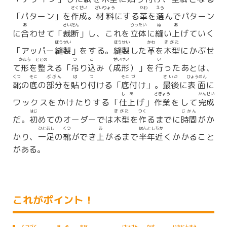
さくせい
ざいりょう
かわ
えら
「パターン」を
作成
。
材料
にする
革
を
選
んでパターン
あ
さいだん
りったい
ぬ
あ
に
合
わせて「
裁断
」し、これを
立体
に
縫
い
上
げていく
ほうせい
ほうせい
かわ
きがた
「アッパー
縫製
」をする。
縫製
した
革
を
木型
にかぶせ
かたち
ととの
つ
こ
せいけい
い
て
形
を
整
える「
吊
り
込
み（
成形
）」を
行
ったあとは、
くつ
そこ
ぶぶん
は
つ
そこ
づ
さいご
ひょうめん
靴
の
底
の
部分
を
貼
り
付
ける「
底
付
け」。
最後
に
表面
に
しあ
さぎょう
かんせい
ワックスをかけたりする「
仕上
げ」
作業
をして
完成
はじ
きがた
つく
じかん
だ。
初
めてのオーダーでは
木型
を
作
るまでに
時間
がか
ひとあし
くつ
あ
はんとし
ちか
かり、
一足
の
靴
ができ
上
がるまで
半年
近
くかかること
がある。
これがポイント！
くつ
づく
きそ
まな
けいけん
かさ
いちにん
まえ