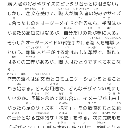
購入者
の
好
みやサイズにピッタリ
合
うとは
限
らない。
ちゅうもん
う
しょくにん
こうにゅうしゃ
この
しかし、
注文
を
受
けて、
職人
が
購入者
の
好
みやサイズ
あ
つく
てま
に
合
ったものをオーダーメイドで
作
るなら、
手間
はか
こうか
じぶん
くつ
て
はい
かるため
高価
にはなるが、
自分
だけの
靴
が
手
に
入
る。
くつ
て
しょくにん
くつ
しょくにん
そうしたオーダーメイドの
靴
を
手
がける
職人
を
靴
職人
くつ
しょくにん
て
くつ
かわせい
せいさく
という。
靴
職人
が
手
がける
靴
はおもに
革製
で、
製作
に
おお
こう
てい
しょくにん
は
多
くの
工
程
があるが、
職人
はひとりですべてをこな
す。
さぎょう
なが
ちゅうもんしゃ
作業
の
流
れは
注文者
とコミュニケーションをとること
はじ
ようと
くつ
から
始
まる。どんな
用途
で、どんなデザインの
靴
にし
よさん
ふく
はな
あ
できあ
たいのか。
予算
を
含
めて
話
し
合
い、イメージが
出来上
あし
さいすん
すうち
くつ
がったら
足
のサイズを「
採寸
」。その
数値
をもとに
靴
どだい
りったいてき
きがた
つく
つぎ
かんせいけい
の
土台
となる
立体的
な「
木型
」を
作
る。
次
に
完成形
を
かみ
きがた
は
つ
かたがみ
「デザイン」した
紙
を
木型
に
貼
り
付
け、
型紙
となる