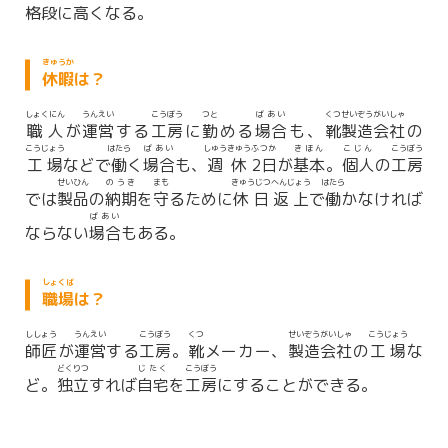
格段
に
高
くなる。
きゅうか
休暇
は？
しょくにん
うんえい
こうぼう
つと
ばあい
くつ
せいぞう
がいしゃ
職人
が
運営
する
工房
に
勤
める
場合
も、
靴
製造
会社
の
こうじょう
はたら
ばあい
しゅうきゅう
ふつか
きほん
こじん
こうぼう
工場
などで
働
く
場合
も、
週休
2日
が
基本
。
個人
の
工房
せいひん
のうき
まも
きゅうじつ
へんじょう
はたら
では
製品
の
納期
を
守
るために
休日
返上
で
働
かなければ
ばあい
ならない
場合
もある。
しょくば
職場
は？
ししょう
うんえい
こうぼう
くつ
せいぞう
がいしゃ
こうじょう
師匠
が
運営
する
工房
。
靴
メーカー、
製造
会社
の
工場
な
どくりつ
じたく
こうぼう
ど。
独立
すれば
自宅
を
工房
にすることができる。