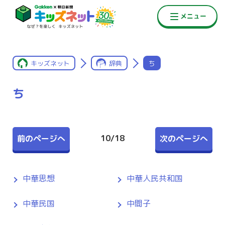
キッズネット
辞典
ち
ち
10
/
18
前のページへ
次のページへ
中華思想
中華人民共和国
中華民国
中間子