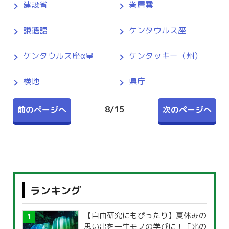
建設省
巻層雲
謙遜語
ケンタウルス座
ケンタウルス座α星
ケンタッキー（州）
検地
県庁
8
/
15
前のページへ
次のページへ
ランキング
【自由研究にもぴったり】夏休みの
思い出を一生モノの学びに！「光の