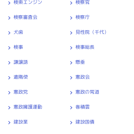
検索エンジン
検察官
検察審査会
検察庁
犬歯
見性院（千代）
検事
検事総長
謙譲語
懸垂
遣隋使
憲政会
憲政党
憲政の常道
憲政擁護運動
巻積雲
建設業
建設国債