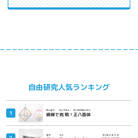
自由研究人気ランキング
めんぼう
ちょうせん
せいはちめんたい
綿棒
で
挑戦
！
正八面体
まわ
うご
さいせい
そうち