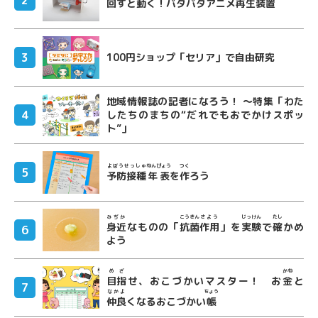
回
すと
動
く！パタパタアニメ
再生
装置
100円ショップ「セリア」で自由研究
地域情報誌の記者になろう！ ～特集「わた
したちのまちの“だれでもおでかけスポッ
ト”」
よぼうせっしゅ
ねんぴょう
つく
予防接種
年表
を
作
ろう
みぢか
こうきん
さよう
じっけん
たし
身近
なものの「
抗菌
作用
」を
実験
で
確
かめ
よう
めざ
かね
目指
せ、おこづかいマスター！ お
金
と
なかよ
ちょう
仲良
くなるおこづかい
帳