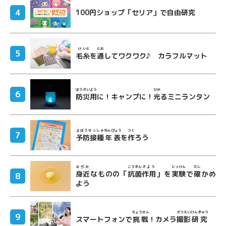
100円ショップ「セリア」で自由研究
け
いと
とお
毛
糸
を
通
してワクワク♪ カラフルマット
ぼうさい
よう
ひか
防災
用
に！キャンプに！
光
るミニランタン
よぼうせっしゅ
ねんぴょう
つく
予防接種
年表
を
作
ろう
みぢか
こうきん
さよう
じっけん
たし
身近
なものの「
抗菌
作用
」を
実験
で
確
かめ
よう
ちょうせん
さつえい
けんきゅう
スマートフォンで
挑戦
！カメラ
撮影
研究