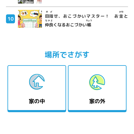
めざ
かね
目指
せ、おこづかいマスター！ お
金
と
なかよ
ちょう
仲良
くなるおこづかい
帳
場所でさがす
家の中
家の外