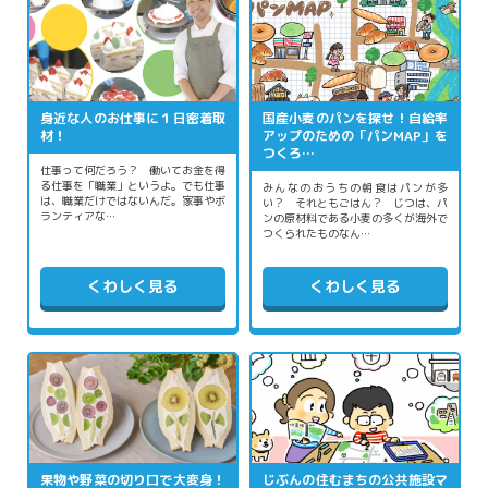
身近な人のお仕事に１日密着取
国産小麦のパンを探せ！自給率
材！
アップのための「パンMAP」を
つくろ…
仕事って何だろう？ 働いてお金を得
る仕事を「職業」というよ。でも仕事
みんなのおうちの朝食はパンが多
は、職業だけではないんだ。家事やボ
い？ それともごはん？ じつは、パ
ランティアな…
ンの原材料である小麦の多くが海外で
つくられたものなん…
くわしく見る
くわしく見る
果物や野菜の切り口で大変身！
じぶんの住むまちの公共施設マ