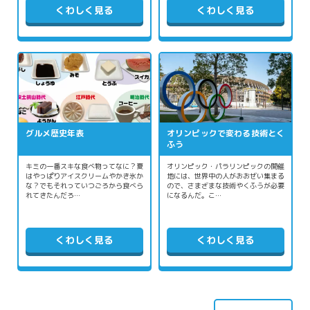
くわしく見る
くわしく見る
グルメ歴史年表
オリンピックで変わる技術とく
ふう
キミの一番スキな食べ物ってなに？夏
オリンピック・パラリンピックの開催
はやっぱりアイスクリームやかき氷か
地には、世界中の人がおおぜい集まる
な？でもそれっていつごろから食べら
ので、さまざまな技術やくふうが必要
れてきたんだろ…
になるんだ。こ…
くわしく見る
くわしく見る