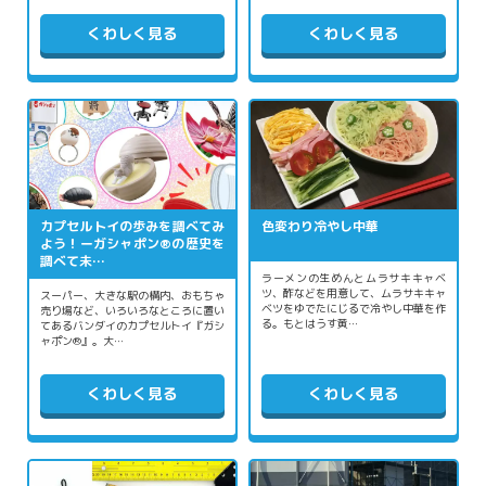
くわしく見る
くわしく見る
カプセルトイの歩みを調べてみ
色変わり冷やし中華
よう！ーガシャポン®の歴史を
調べて未…
ラーメンの生めんとムラサキキャベ
ツ、酢などを用意して、ムラサキキャ
スーパー、大きな駅の構内、おもちゃ
ベツをゆでたにじるで冷やし中華を作
売り場など、いろいろなところに置い
る。もとはうす黄…
てあるバンダイのカプセルトイ『ガシ
ャポン®』。大…
くわしく見る
くわしく見る