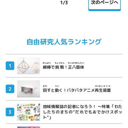
次のページへ
1
/
3
自由研究人気ランキング
めんぼう
ちょうせん
せいはちめんたい
綿棒
で
挑戦
！
正八面体
まわ
うご
さいせい
そうち
回
すと
動
く！パタパタアニメ
再生
装置
地域情報誌の記者になろう！ ～特集「わた
したちのまちの“だれでもおでかけスポッ
ト”」