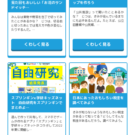
見た目もおいしい「お花のサン
ップを作ろう
ドイッチ…
「公共施設」って聞いたことあるか
な？ じつは、きみが住んでいるまち
みんなは果物や野菜を包丁で切ってみ
にも必ずあるんだよ。たとえば、公立
たことがあるかな？ じつは、切る前
図書館や公民館、…
と切ったあとでは見え方や色が変化し
たりするんだ。…
くわしく見る
くわしく見る
スプリンギン×学研キッズネッ
日本にあったおもしろい税金を
ト 自由研究をスプリンギンで
調べてみよう
まとめよ…
きみが知らないようなおもしろい税金
があるって知ってる？どうしてそんな
遊んで作って共有して、スマホでゲー
税金があるんだろう。調べてみよう。
ムが作れるアプリ「スプリンギン」と
学研キッズネットがコラボして2022
年夏に開催し…