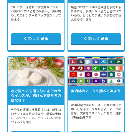
カレンダーはきれいな写真やイラスト
新型コロナウイルス感染症を予防する
が使われているものが多い。 使い終
ためには、手洗いが大切だと言われて
わったカレンダーでバッグをつくって
いるね。どうして手洗いが予防になる
みよう。
んだろう。また…
くわしく見る
くわしく見る
水で洗っても落ちないよごれや
自治体のマークを調べてみよう
ウイルスが、石けんで落ちるの
はなぜ？
都道府県や市町村には、それぞれシン
ボルとなるマークがあるよ。マークの
手や体を清潔にする石けんは、新型コ
形は、文字をデザインしたもの、地形
ロナウイルス感染症など、病気の予防
や特産品をデザ…
にも役立っている。どうしてよごれや
ウイルスを落と…