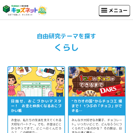
メニュー
自由研究テーマを探す
くらし
目指せ、おこづかいマスタ
“カカオの国”からチョコ工 場
ー！ お金と仲良くなるおこづ
まで！ 1つぶの「チョコ」がで
かい帳
きる…
お金は、私たちの生活を支えてくれる
みんなが大好きなお菓子、チョコレー
大切なパートナー。でも、お金はどこ
ト。いったいどこで、どんなふうにつ
からやってきて、どこへ行くんだろ
くられているのかな？ その旅は、日
う？ この研究で…
本から遠く離れ…