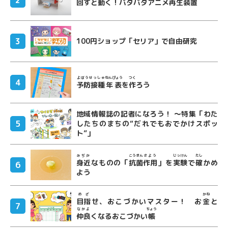
回
すと
動
く！パタパタアニメ
再生
装置
100円ショップ「セリア」で自由研究
よぼうせっしゅ
ねんぴょう
つく
予防接種
年表
を
作
ろう
地域情報誌の記者になろう！ ～特集「わた
したちのまちの“だれでもおでかけスポッ
ト”」
みぢか
こうきん
さよう
じっけん
たし
身近
なものの「
抗菌
作用
」を
実験
で
確
かめ
よう
めざ
かね
目指
せ、おこづかいマスター！ お
金
と
なかよ
ちょう
仲良
くなるおこづかい
帳