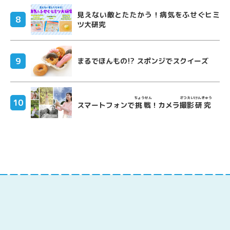
見えない敵とたたかう！病気をふせぐヒミ
ツ大研究
まるでほんもの!? スポンジでスクイーズ
ちょうせん
さつえい
けんきゅう
スマートフォンで
挑戦
！カメラ
撮影
研究