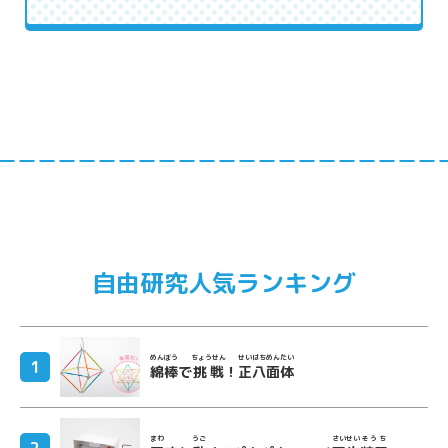
自由研究人気ランキング
めんぼう
ちょうせん
せいはちめんたい
綿棒
で
挑戦
！
正八面体
まわ
うご
さいせい
そうち