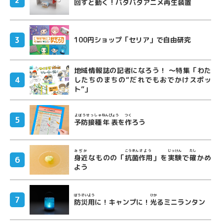
回
すと
動
く！パタパタアニメ
再生
装置
100円ショップ「セリア」で自由研究
地域情報誌の記者になろう！ ～特集「わた
したちのまちの“だれでもおでかけスポッ
ト”」
よぼうせっしゅ
ねんぴょう
つく
予防接種
年表
を
作
ろう
みぢか
こうきん
さよう
じっけん
たし
身近
なものの「
抗菌
作用
」を
実験
で
確
かめ
よう
ぼうさい
よう
ひか
防災
用
に！キャンプに！
光
るミニランタン