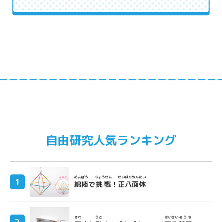
自由研究人気ランキング
めんぼう
ちょうせん
せいはちめんたい
綿棒
で
挑戦
！
正八面体
まわ
うご
さいせい
そうち