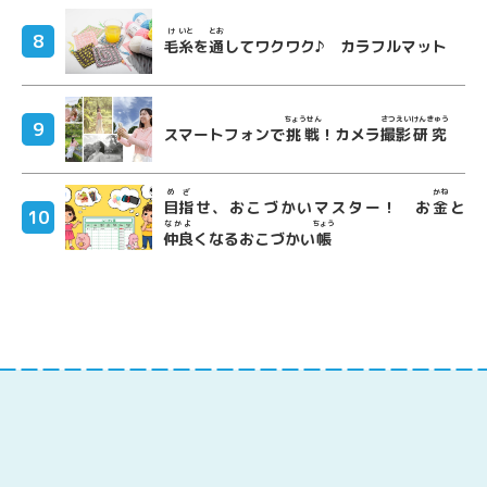
け
いと
とお
毛
糸
を
通
してワクワク♪ カラフルマット
ちょうせん
さつえい
けんきゅう
スマートフォンで
挑戦
！カメラ
撮影
研究
めざ
かね
目指
せ、おこづかいマスター！ お
金
と
なかよ
ちょう
仲良
くなるおこづかい
帳