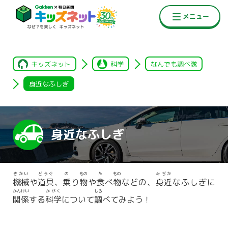
キッズネット
科学
なんでも調べ隊
身近なふしぎ
身近なふしぎ
きかい
どうぐ
の
もの
た
もの
みぢか
機械
や
道具
、
乗
り
物
や
食
べ
物
などの、
身近
なふしぎに
かんけい
かがく
しら
関係
する
科学
について
調
べてみよう！