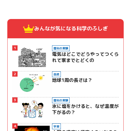
みんなが気になる
科学のふしぎ
1
理科の実験
電気はどこでどうやってつくら
れて家までとどくの
2
自然
地球1周の長さは？
3
理科の実験
氷に塩をかけると、なぜ温度が
下がるの？
4
宇宙