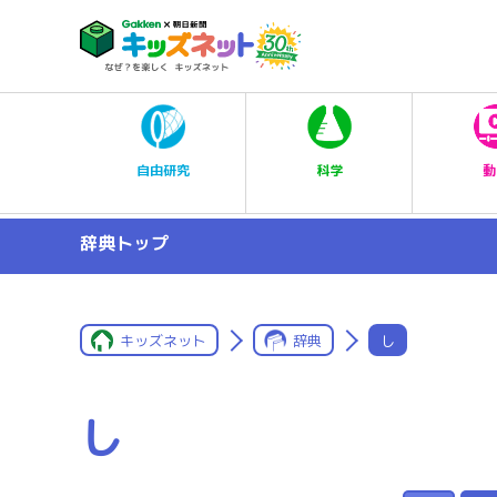
科学
自由研究
動
辞典トップ
キッズネット
辞典
し
し