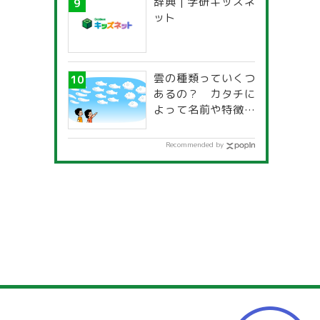
辞典 | 学研キッズネ
一覧」
ット
雲の種類っていくつ
あるの？ カタチに
よって名前や特徴が
違うの？
Recommended by