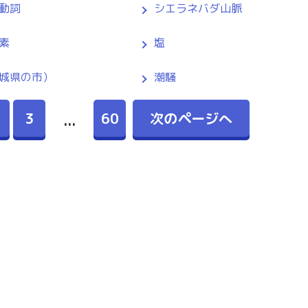
動詞
シエラネバダ山脈
素
塩
城県の市）
潮騒
3
60
次のページへ
...