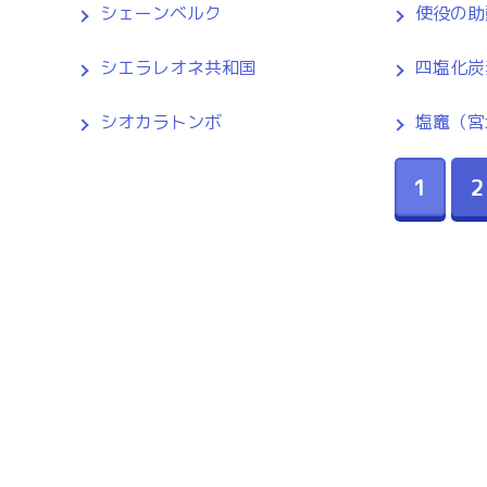
シェーンベルク
使役の助
シエラレオネ共和国
四塩化炭
シオカラトンボ
塩竈（宮
1
2