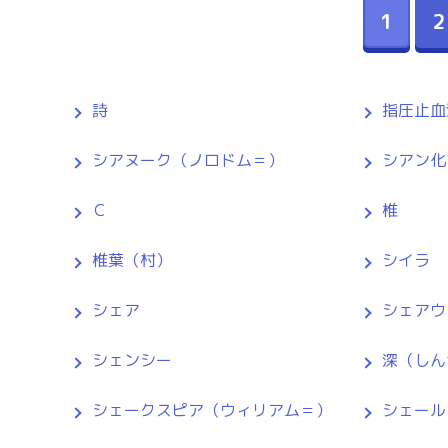
1
2
詩
指圧止血
シアヌーク（ノロドム＝）
シアン化
Ｃ
椎
椎葉（村）
シイラ
シェア
シェアウ
シェンシー
深（しん
シェークスピア（ウィリアム＝）
シェール