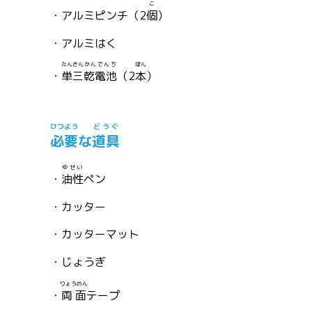
こ
・アルミピンチ（2
個
）
・アルミはく
たんさん
かんでんち
ほん
・
単三
乾電池
（2
本
）
ひつよう
どうぐ
必要
な
道具
ゆせい
・
油性
ペン
・カッター
・カッターマット
・じょうぎ
りょうめん
・
両面
テープ