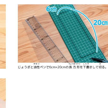
ゆせい
ちょうほうけい
したが
き
じょうぎと
油性
ペンで6cm×20cmの
長方形
を
下書
きして
切
る。