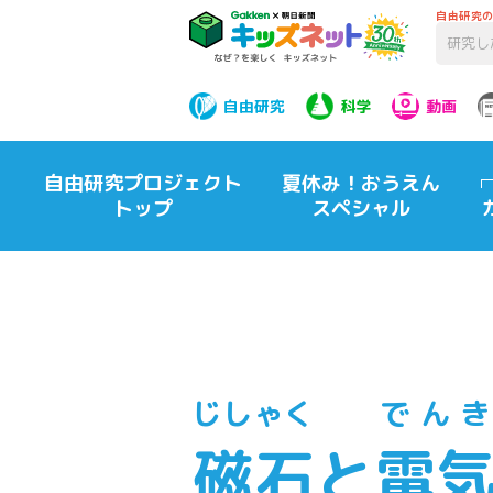
自由研究
自由研究
科学
動画
自由研究プロジェクト
夏休み！おうえん
トップ
スペシャル
じしゃく
でんき
磁石
と
電