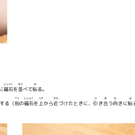
じしゃく
なら
は
に
磁石
を
並
べて
貼
る。
べつ
じしゃく
うえ
ちか
ひ
あ
む
は
する（
別
の
磁石
を
上
から
近
づけたときに、
引
き
合
う
向
きに
貼