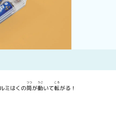
つつ
うご
ころ
ルミはくの
筒
が
動
いて
転
がる！