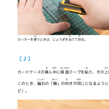
つか
あ
き
カッターを
使
うときは、じょうぎを
当
てて
切
る。
［２］
ま
なか
りょうめん
は
うえ
カードケースの
真
ん
中
に
両面
テープを
貼
り、その
上
じしゃく
きょく
む
おな
このとき、
磁石
の「
極
」の
向
きが
同
じになるように
ど）。