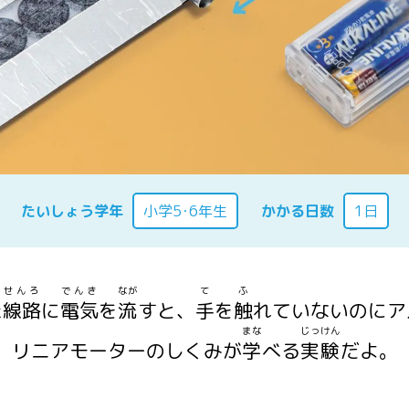
たいしょう学年
小学5･6年生
かかる日数
1日
せんろ
でんき
なが
て
ふ
た
線路
に
電気
を
流
すと、
手
を
触
れていないのにア
まな
じっけん
リニアモーターのしくみが
学
べる
実験
だよ。