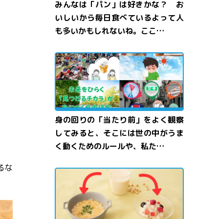
みんなは「パン」は好きかな？ お
いしいから毎日食べているよって人
も多いかもしれないね。ここ…
身の回りの「当たり前」をよく観察
してみると、そこには世の中がうま
く動くためのルールや、私た…
るな
か
豆乳
とうにゅう
のすがたかたちを
変
えてみよう！
ふしぎマジッククッキング">