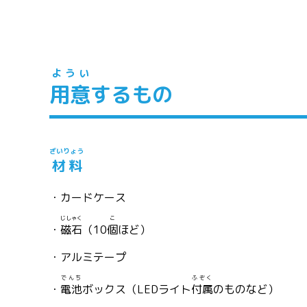
ようい
用意
するもの
ざいりょう
材料
・カードケース
じしゃく
こ
・
磁石
（10
個
ほど）
・アルミテープ
でんち
ふぞく
・
電池
ボックス（LEDライト
付属
のものなど）