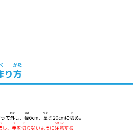
く
かた
作
り
方
はず
はば
なが
き
切
って
外
し、
幅
6cm、
長
さ20cmに
切
る。
う
て
き
ちゅうい
業
し、
手
を
切
らないように
注意
する