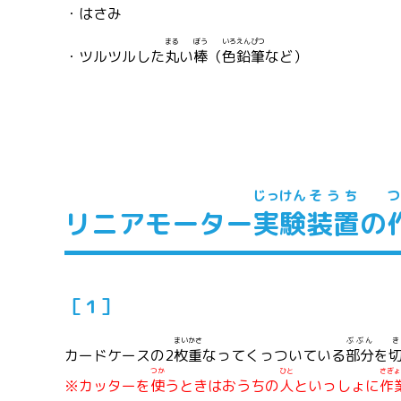
・はさみ
まる
ぼう
いろえんぴつ
・ツルツルした
丸
い
棒
（
色鉛筆
など）
じっけん
そうち
つ
リニアモーター
実験
装置
の
［１］
まい
かさ
ぶぶん
き
カードケースの2
枚
重
なってくっついている
部分
を
つか
ひと
さぎょ
※カッターを
使
うときはおうちの
人
といっしょに
作