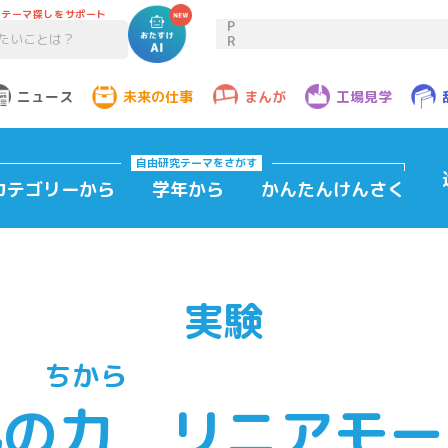
のテーマ探しをサポート
P
R
ニュース
未来の仕事
まんが
工場見学
自由研究テーマ
をさがす
カテゴリーから
学年から
かんたんけんさく
実験
ちから
気
の
力
リニアモー