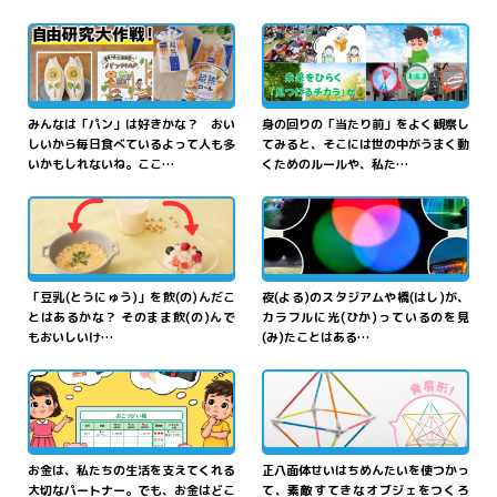
みんなは「パン」は好きかな？ おい
身の回りの「当たり前」をよく観察し
しいから毎日食べているよって人も多
てみると、そこには世の中がうまく動
いかもしれないね。ここ…
くためのルールや、私た…
いろど
ひかり
豆乳
とうにゅう
のすがた
街
まち
を
彩
る「
光
の
か
まほう
ひかり
さんげんしょく
じっけん
かたちを
変
えてみよう！
魔法
」－
光
の
三原色
実験
ふしぎマジッククッキン
ー">
「豆乳(とうにゅう)」を飲(の)んだこ
夜(よる)のスタジアムや橋(はし)が、
グ">
とはあるかな？ そのまま飲(の)んで
カラフルに光(ひか)っているのを見
もおいしいけ…
(み)たことはある…
ちょうせん
目指
めざ
せ、おこづかい
綿棒
めんぼう
で
挑戦
！
かね
なかよ
せいはちめんたい
マスター！ お
金
と
仲良
正八面体
">
ちょう
くなるおこづかい
帳
">
お金は、私たちの生活を支えてくれる
正八面体せいはちめんたいを使つかっ
大切なパートナー。でも、お金はどこ
て、素敵すてきなオブジェをつくろ