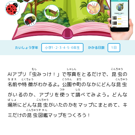
たいしょう学年
小学1･2･3･4･5･6年生
かかる日数
1日
むし
しゃしん
こんちゅう
AIアプリ「
虫
みっけ！」で
写真
をとるだけで、
昆虫
の
なまえ
とくちょう
こうえん
まち
こんちゅう
名前
や
特徴
がわかるよ。
公園
や
町
のなかにどんな
昆虫
つか
しら
がいるのか、アプリを
使
って
調
べてみよう。どんな
ばしょ
こんちゅう
場所
にどんな
昆虫
がいたのかをマップにまとめて、キ
こんちゅう
ずかん
ミだけの
昆虫
図鑑
マップをつくろう！