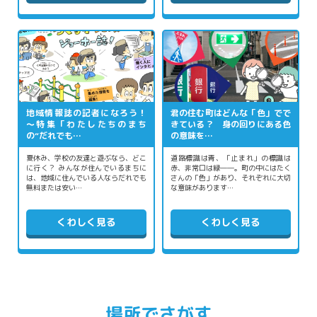
地域情報誌の記者になろう！
君の住む町はどんな「色」でで
～特集「わたしたちのまち
きている？ 身の回りにある色
の“だれでも…
の意味を…
夏休み、学校の友達と遊ぶなら、どこ
道路標識は青、「止まれ」の標識は
に行く？ みんなが住んでいるまちに
赤、非常口は緑――。町の中にはたく
は、地域に住んでいる人ならだれでも
さんの「色」があり、それぞれに大切
無料または安い…
な意味があります…
くわしく見る
くわしく見る
場所でさがす