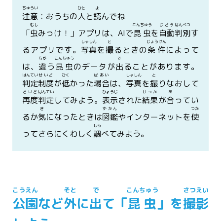
ちゅうい
ひと
よ
注意
：おうちの
人
と
読
んでね
むし
こんちゅう
じどう
はんべつ
「
虫
みっけ！」アプリは、AIで
昆虫
を
自動
判別
す
しゃしん
と
じょうけん
るアプリです。
写真
を
撮
るときの
条件
によって
ちが
こんちゅう
で
は、
違
う
昆虫
のデータが
出
ることがあります。
はんてい
せいど
ひく
ばあい
しゃしん
と
判定
制度
が
低
かった
場合
は、
写真
を
撮
りなおして
さいど
はんてい
ひょうじ
けっか
あ
再度
判定
してみよう。
表示
された
結果
が
合
ってい
き
ずかん
つか
るか
気
になったときは
図鑑
やインターネットを
使
しら
ってさらにくわしく
調
べてみよう。
こうえん
そと
で
こんちゅう
さつえい
公園
など
外
に
出
て「
昆虫
」を
撮影