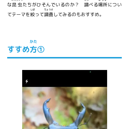
な
昆虫
たちがひそんでいるのか？
調
べる
場所
につい
しぼ
ちょうさ
てテーマを
絞
って
調査
してみるのもおすすめ。
かた
すすめ
方
①