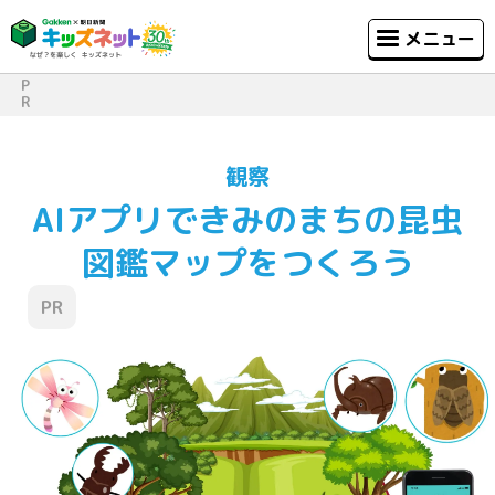
メニュー
P
R
観察
AIアプリできみのまちの昆虫
図鑑マップをつくろう
PR