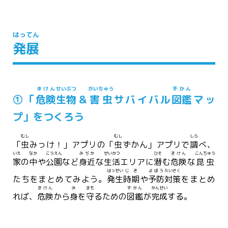
はってん
発展
きけん
せいぶつ
がいちゅう
ずかん
①「
危険
生物
＆
害虫
サバイバル
図鑑
マッ
プ」をつくろう
むし
むし
しら
「
虫
みっけ！」アプリの「
虫
ずかん」アプリで
調
べ、
いえ
なか
こうえん
みぢか
せいかつ
ひそ
きけん
こんちゅう
家
の
中
や
公園
など
身近
な
生活
エリアに
潜
む
危険
な
昆虫
はっせい
じき
よぼう
たいさく
たちをまとめてみよう。
発生
時期
や
予防
対策
をまとめ
きけん
み
まも
ずかん
かんせい
れば、
危険
から
身
を
守
るための
図鑑
が
完成
する。