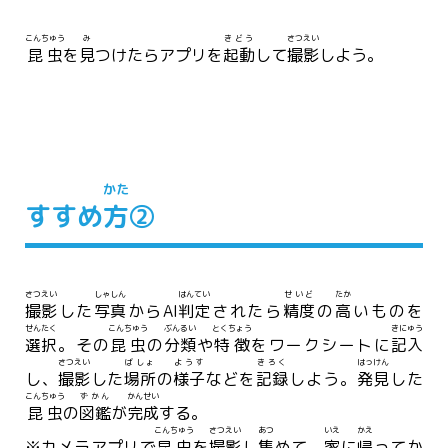
こんちゅう
み
きどう
さつえい
昆虫
を
見
つけたらアプリを
起動
して
撮影
しよう。
かた
すすめ
方
②
さつえい
しゃしん
はんてい
せいど
たか
撮影
した
写真
からAI
判定
されたら
精度
の
高
いものを
せんたく
こんちゅう
ぶんるい
とくちょう
きにゅう
選択
。その
昆虫
の
分類
や
特徴
をワークシートに
記入
さつえい
ばしょ
ようす
きろく
はっけん
し、
撮影
した
場所
の
様子
などを
記録
しよう。
発見
した
こんちゅう
ずかん
かんせい
昆虫
の
図鑑
が
完成
する。
こんちゅう
さつえい
あつ
いえ
かえ
※カメラアプリで
昆虫
を
撮影
し
集
めて、
家
に
帰
ってか