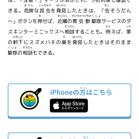
きけん
こんちゅう
はっけん
むし
きる。
危険
な
昆虫
を
発見
したときは、「
虫
そうだん
お
きんりん
がいちゅう
けもの
くじょ
へ」ボタンを
押
せば、
近隣
の
害虫
獣
駆除
サービスのダ
そうだん
たと
いえ
スキンターミニックスへ
相談
することも。
例
えば、
家
のきした
す
はっけん
の
軒下
にスズメバチの
巣
を
発見
したときはそのまま
くじょ
そうだん
駆除
の
相談
もできる。