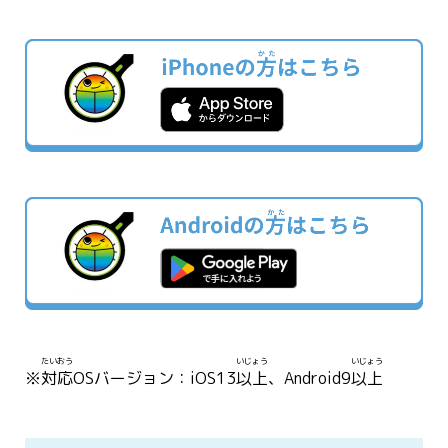
たいおう
いじょう
いじょう
※
対応
OSバージョン：iOS13
以上
、Android9
以上