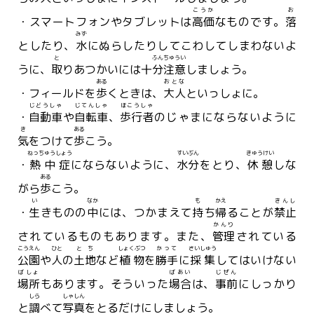
こうか
お
・スマートフォンやタブレットは
高価
なものです。
落
みず
としたり、
水
にぬらしたりしてこわしてしまわないよ
と
ふん
ちゅうい
うに、
取
りあつかいには十
分
注意
しましょう。
ある
おとな
・フィールドを
歩
くときは、
大人
といっしょに。
じどうしゃ
じてんしゃ
ほこうしゃ
・
自動車
や
自転車
、
歩行者
のじゃまにならないように
き
ある
気
をつけて
歩
こう。
ねっちゅうしょう
すいぶん
きゅうけい
・
熱中症
にならないように、
水分
をとり、
休憩
しな
ある
がら
歩
こう。
い
なか
も
かえ
きんし
・
生
きものの
中
には、つかまえて
持
ち
帰
ることが
禁止
かんり
されているものもあります。また、
管理
されている
こうえん
ひと
とち
しょくぶつ
かって
さいしゅう
公園
や
人
の
土地
など
植物
を
勝手
に
採集
してはいけない
ばしょ
ばあい
じぜん
場所
もあります。そういった
場合
は、
事前
にしっかり
しら
しゃしん
と
調
べて
写真
をとるだけにしましょう。