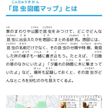
こんちゅう
ずかん
「
昆虫
図鑑
マップ」とは
いえ
こうえん
こんちゅう
家
のまわりや
公園
で
昆虫
をみつけて、どこでどんな
こんちゅう
であ
ちず
けんきゅう
ちず
昆虫
に
出会
えたかを
地図
にまとめる
研究
。
地図
には、
こんちゅう
なまえ
こんちゅう
ぶんるい
とくちょう
はっけん
昆虫
の
名前
だけでなく、その
昆虫
の
分類
や
特徴
、
発見
ところ
ようす
いっしょ
か
こ
ひかげ
した
所
の
様子
も
一緒
に
書
き
込
もう。たとえば、「
日陰
くさ
ゆうぐ
じかん
き
あつ
の
草
のなかにいたよ」「
夕暮
れの
時間
に
木
に
集
まって
ばしょ
きろく
こんちゅう
いたよ」など、
場所
も
記録
しておくと、その
昆虫
がど
この
み
んなところを
好
むのかも
見
えてくるよ。