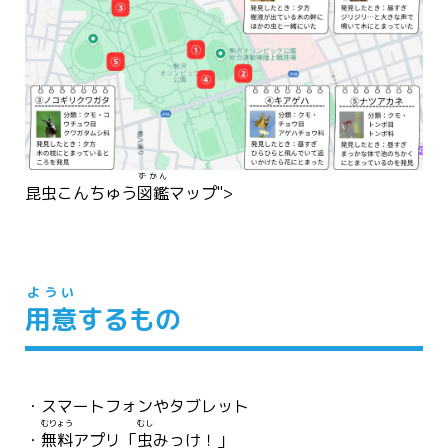
ずかん
昆虫
こんちゅう
図鑑
マップ">
ようい
用意
するもの
・スマートフォンやタブレット
むりょう
むし
・
無料
アプリ「
虫
みっけ！」