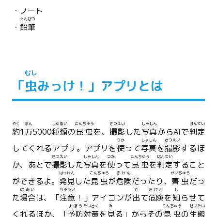
・ノート
えんぴつ
・
鉛筆
むし
「
虫
みっけ！」アプリとは
やく
まん
しゅるい
こんちゅう
さつえい
しゃしん
はんてい
約
1
万
5000
種類
の
昆虫
を、
撮影
した
写真
からAIで
判定
つか
しゃしん
さつえい
してくれるアプリ。アプリを
使
って
写真
を
撮影
するほ
さつえい
しゃしん
つか
こんちゅう
はんてい
か、あとで
撮影
した
写真
を
使
って
昆虫
を
判定
すること
はっけん
こんちゅう
きけん
がいちゅう
ができるよ。
発見
した
昆虫
が
危険
だったり、
害虫
だっ
ばあい
ちゅうい
で
きけん
し
た
場合
は、「
注意
！」アイコンが
出
て
危険
を
知
らせて
よぼう
たいさく
み
こんちゅう
せいたい
くれるほか、「
予防
対策
を
見
る」からその
昆虫
の
生態