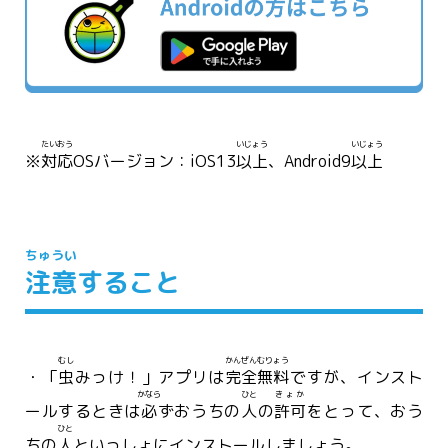
たいおう
いじょう
いじょう
※
対応
OSバージョン：iOS13
以上
、Android9
以上
ちゅうい
注意
すること
むし
かんぜん
むりょう
・「
虫
みっけ！」アプリは
完全
無料
ですが、インスト
かなら
ひと
きょか
ールするときは
必
ずおうちの
人
の
許可
をとって、おう
ひと
ちの
人
といっしょにインストールしましょう。