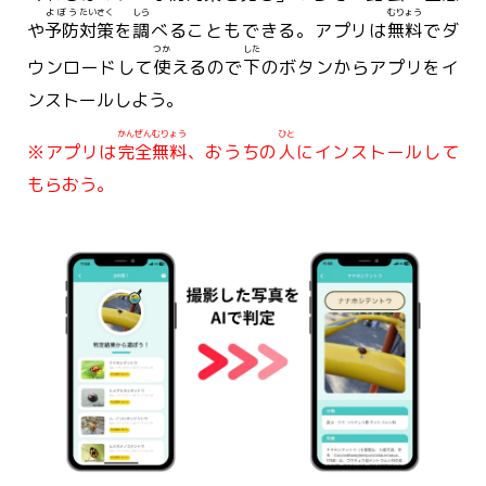
よぼう
たいさく
しら
むりょう
や
予防
対策
を
調
べることもできる。アプリは
無料
でダ
つか
した
ウンロードして
使
えるので
下
のボタンからアプリをイ
ンストールしよう。
かんぜん
むりょう
ひと
※アプリは
完全
無料
、おうちの
人
にインストールして
もらおう。