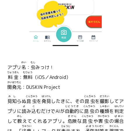
めい
むし
アプリ
名
：
虫
みっけ！
りょうきん
むりょう
料金
：
無料
（iOS／Android）
かいはつ
もと
開発
元
：DUSKIN Project
みし
こんちゅう
はっけん
こんちゅう
さつえい
見知
らぬ
昆虫
を
発見
したきに、その
昆虫
を
撮影
してア
よ
こ
じどうてき
こんちゅう
しゅるい
はんてい
プリに
読
み
込
むだけでAIが
自動的
に
昆虫
の
種類
を
判定
おし
きけん
こんちゅう
がいちゅう
ばあい
して
教
えてくれるアプリ。
危険
な
昆虫
や
害虫
の
場合
ちゅうい
ひょうじ
よぼう
たいさく
かくにん
は、「
注意
！」マークが
表示
され、
予防
対策
も
確認
で