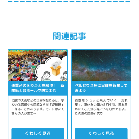
関連記事
避難所の困りごとを解決！ 新
ペルセウス座流星群を観察して
聞紙と段ボールで防災工作
みよう
地震や大雨などの災害が起こると、学
夜空をシュッと飛んでいく「流れ
校の体育館や公民館などが「避難所」
星」。夏休みの間の８月中旬、流れ星
になることがあります。そこにはたく
がたくさん飛ぶ見ごろをむかえるよ。
さんの人が集ま…
この夏の自由研究で…
くわしく見る
くわしく見る