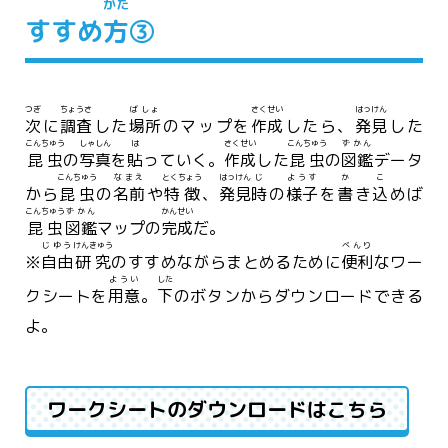
かた
すすめ
方
③
つぎ
ちょうさ
ばしょ
さくせい
はっけん
次
に
調査
した
場所
のマップを
作成
したら、
発見
した
こんちゅう
しゃしん
は
さくせい
こんちゅう
ずかん
昆虫
の
写真
を
貼
っていく。
作成
した
昆虫
の
図鑑
データ
こんちゅう
なまえ
とくちょう
はっけん
じ
ようす
か
こ
から
昆虫
の
名前
や
特徴
、
発見
時
の
様子
を
書
き
込
めば
こんちゅう
ずかん
かんせい
昆虫
図鑑
マップの
完成
だ。
じゆう
けんきゅう
べんり
※
自由
研究
のすすめながらまとめるために
便利
なワー
ようい
した
クシートを
用意
。
下
のボタンからダウンロードできる
よ。
ワークシートのダウンロードはこちら