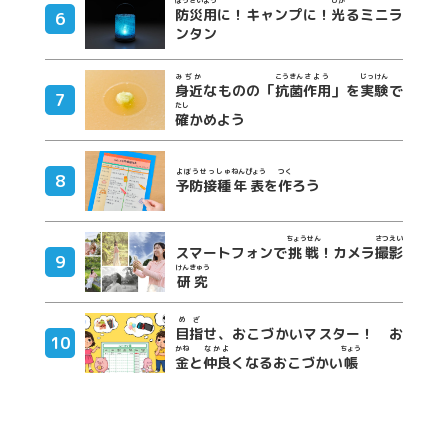
防災
用
に！キャンプに！
光
るミニラ
ンタン
みぢか
こうきん
さよう
じっけん
身近
なものの「
抗菌
作用
」を
実験
で
たし
確
かめよう
よぼうせっしゅ
ねんぴょう
つく
予防接種
年表
を
作
ろう
ちょうせん
さつえい
スマートフォンで
挑戦
！カメラ
撮影
けんきゅう
研究
めざ
目指
せ、おこづかいマスター！ お
かね
なかよ
ちょう
金
と
仲良
くなるおこづかい
帳