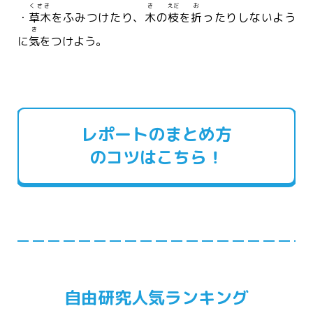
くさき
き
えだ
お
・
草木
をふみつけたり、
木
の
枝
を
折
ったりしないよう
き
に
気
をつけよう。
レポートのまとめ方
のコツはこちら！
自由研究人気ランキング