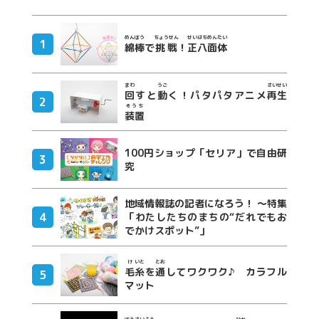
めんぼう
ちょうせん
せいはちめんたい
綿棒
で
挑戦
！
正八面体
まわ
うご
さいせい
回
すと
動
く！パタパタアニメ
再生
そうち
装置
100円ショップ「セリア」で自由研
究
地域情報誌の記者になろう！ ～特集
「わたしたちのまちの“だれでもお
でかけスポット”」
け
いと
とお
毛
糸
を
通
してワクワク♪ カラフル
マット
ぼうさい
よう
ひか