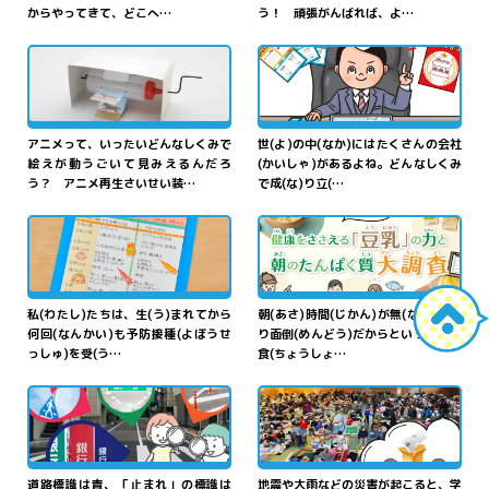
からやってきて、どこへ…
う！ 頑張がんばれば、よ…
うご
げんてい
回
まわ
すと
動
く！パタパ
期間
きかん
限定
おしごと
さいせい
そうち
たいけん
しゃちょう
タアニメ
再生
装置
">
体験
！「おうち
社長
ゲー
ム」にチャレンジ">
アニメって、いったいどんなしくみで
世(よ)の中(なか)にはたくさんの会社
絵えが動うごいて見みえるんだろ
(かいしゃ)があるよね。どんなしくみ
う？ アニメ再生さいせい装…
で成(な)り立(…
からだ
予防接種
よぼうせっしゅ
朝食
ちょうしょく
で
体
が
ねんぴょう
つく
か
けんこう
年表
を
作
ろう">
変
わる！
健康
をささえる
とうにゅう
ちから
あさ
「
豆乳
」の
力
と
朝
のたん
私(わたし)たちは、生(う)まれてから
朝(あさ)時間(じかん)が無(な)かった
何回(なんかい)も予防接種(よぼうせ
り面倒(めんどう)だからといって、朝
しつ
だいちょうさ
ぱく
質
大調査
">
っしゅ)を受(う…
食(ちょうしょ…
す
まち
こま
君
きみ
の
住
む
町
はどんな
避難所
ひなんじょ
の
困
り
いろ
かいけつ
しんぶんし
「
色
」でできている？
ごとを
解決
！
新聞紙
と
み
まわ
いろ
いみ
だん
ぼうさいこうさく
身
の
回
りにある
色
の
意味
段
ボールで
防災工作
">
道路標識は青、「止まれ」の標識は
地震や大雨などの災害が起こると、学