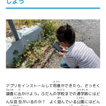
しよう
ようい
アプリをインストールして
用意
ができたら、さっそく
ちょうさ
で
がっこう
つうがくろ
調査
に
出
かけよう。ふだんの
学校
までの
通学路
にはど
こんちゅう
あそ
こうえん
んな
昆虫
がいるのか？ よく
遊
んでいる
公園
にはどん
こんちゅう
しら
ばしょ