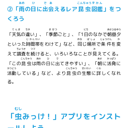
あめ
ひ
であ
こんちゅう
ずかん
②「
雨
の
日
に
出会
えるレア
昆虫
図鑑
」をつ
くろう
てんき
ちが
きせつ
にち
あさひるゆう
「
天気
の
違
い」、「
季節
ごと」、「1
日
のなかで
朝昼夕
じかん
たい
おな
ばしょ
じょうけん
か
といった
時間
帯
をわけて」など、
同
じ
場所
で
条件
を
変
ちょうさ
つづ
み
えて
調査
を
続
けると、いろいろなことが
見
えてくる。
こんちゅう
あめ
ひ
で
あさ
かっぱつ
「この
昆虫
は
雨
の
日
に
出
てきやすい」、「
朝
に
活発
に
かつどう
こんちゅう
せいたい
くわ
活動
している」など、より
昆虫
の
生態
に
詳
しくなれ
る。
むし
「
虫
みっけ！」アプリをインスト