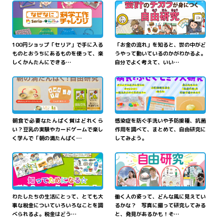
100円ショップ「セリア」で手に入る
「お金の流れ」を知ると、世の中がど
ものとおうちにあるものを使って、楽
うやって動いているのかがわかるよ。
しくかんたんにできる…
自分でよく考えて、いい…
朝食で必要なたんぱく質はどれくら
感染症を防ぐ手洗いや予防接種、抗菌
い？豆乳の実験やカードゲームで楽し
作用を調べて、まとめて、自由研究に
く学んで「朝の満たんぱく…
してみよう。
わたしたちの生活にとって、とても大
働く人の姿って、どんな風に見えてい
事な税金についていろいろなことを調
るかな？ 写真に撮って研究してみる
べられるよ。税金はどう…
と、発見があるかも！そ…