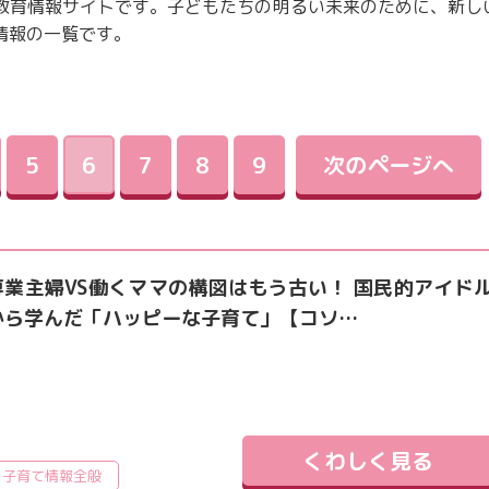
教育情報サイトです。子どもたちの明るい未来のために、新し
教育情報全般
情報の一覧です。
5
6
7
8
9
次のページへ
専業主婦VS働くママの構図はもう古い！ 国民的アイド
から学んだ「ハッピーな子育て」【コソ…
くわしく見る
子育て情報全般