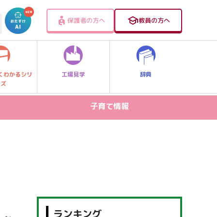
保護者の方へ
教員の方へ
工場見学
辞典
くわかるシリ
ーズ
子育て情報
病気・ケガ
お出かけスポット
スマホ・PC関連
家庭学習
食事・食育
ランキング