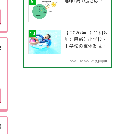
地球1周の長さは？
【2026年（令和8
年）最新】小学校・
中学校の夏休みはい
映
つからいつまで？ 都
道府県別「夏季休暇
Recommended by
一覧」
育