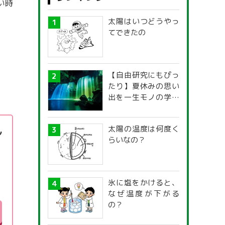
い時
マネー
太陽はいつどうやっ
本・映画
てできたの
子育て情報全般
【自由研究にもぴっ
たり】夏休みの思い
出を一生モノの学び
に！「光の不思議」
探究ガイド
太陽の温度は何度く
ル
らいなの？
氷に塩をかけると、
なぜ温度が下がる
の？