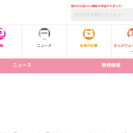
便利なお助けAI機能が実装されました!
未来の仕事
画
ニュース
まんがでよ
ニュース
教育情報
リリース情報
STEAM
新製品
プログラミング
イベント
受験
習い事
SDGs