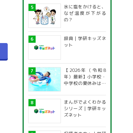
氷に塩をかけると、
なぜ温度が下がる
の？
辞典 | 学研キッズネ
ット
へ
【2026年（令和8
年）最新】小学校・
中学校の夏休みはい
つからいつまで？ 都
道府県別「夏季休暇
まんがでよくわかる
一覧」
シリーズ | 学研キッ
ズネット