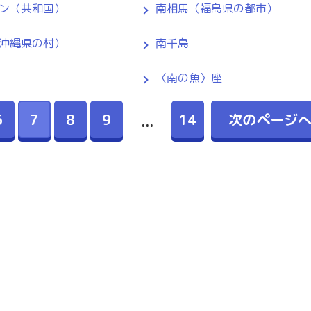
ン（共和国）
南相馬（福島県の都市）
沖縄県の村）
南千島
〈南の魚〉座
6
7
8
9
14
次のページ
...