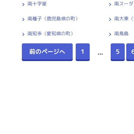
南十字星
南スーダ
南種子（鹿児島県の町）
南大東（
南知多（愛知県の町）
南鳥島
前のページへ
1
5
...