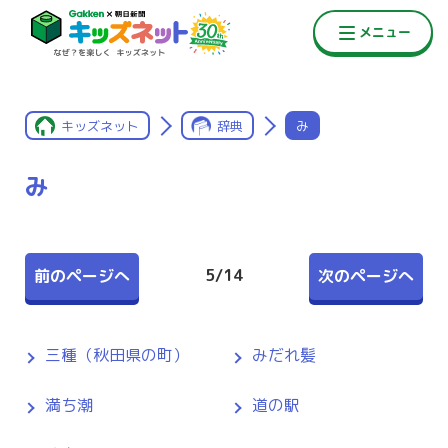
キッズネット
辞典
み
み
5
/
14
前のページへ
次のページへ
三種（秋田県の町）
みだれ髪
満ち潮
道の駅