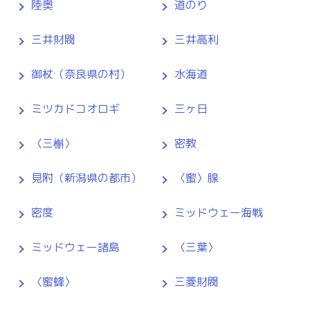
陸奥
道のり
三井財閥
三井高利
御杖（奈良県の村）
水海道
ミツカドコオロギ
三ヶ日
〈三槲〉
密教
見附（新潟県の都市）
〈蜜〉腺
密度
ミッドウェー海戦
ミッドウェー諸島
〈三葉〉
〈蜜蜂〉
三菱財閥