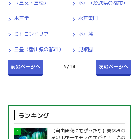
〈三叉・三椏〉
水戸（茨城県の都市）
水戸学
水戸黄門
ミトコンドリア
水戸藩
三豊（香川県の都市）
見取図
5
/
14
前のページへ
次のページへ
ランキング
【自由研究にもぴったり】夏休みの
思い出を一生モノの学びに！「光の