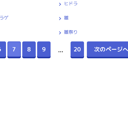
ヒドラ
ラゲ
雛
雛祭り
6
7
8
9
20
次のページ
...