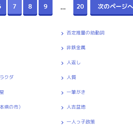
6
7
8
9
20
次のページ
...
否定推量の助動詞
非鉄金属
人返し
ラクダ
人質
星
一筆がき
本県の市）
人吉盆地
一人っ子政策