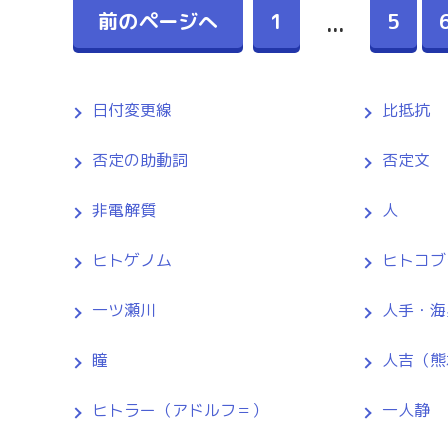
前のページへ
1
5
...
日付変更線
比抵抗
否定の助動詞
否定文
非電解質
人
ヒトゲノム
ヒトコブ
一ツ瀬川
人手・海
瞳
人吉（熊
ヒトラー（アドルフ＝）
一人静