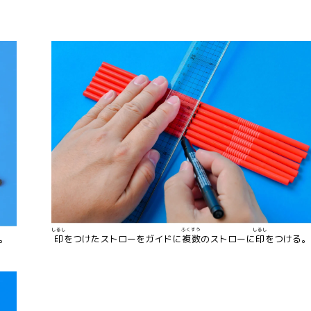
しるし
ふくすう
しるし
。
印
をつけたストローをガイドに
複数
のストローに
印
をつける。