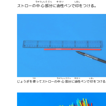
ちゅうしん
ぶぶん
ゆせい
しるし
ストローの
中心
部分
に
油性
ペンで
印
をつける。
つか
ちゅうしん
ぶぶん
ゆせい
しるし
じょうぎを
使
ってストローの
中心
部分
に
油性
ペンで
印
をつける