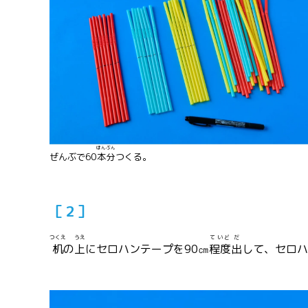
ほん
ぶん
ぜんぶで60
本
分
つくる。
［２］
つくえ
うえ
ていど
だ
机
の
上
にセロハンテープを90㎝
程度
出
して、セロハ