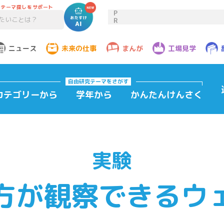
のテーマ探しをサポート
P
R
ニュース
未来の仕事
まんが
工場見学
自由研究テーマ
をさがす
カテゴリーから
学年から
かんたんけんさく
実験
方が観察できるウ