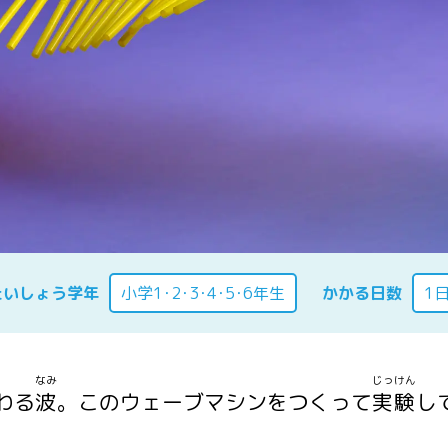
たいしょう学年
小学1･2･3･4･5･6年生
かかる日数
1
なみ
じっけん
わる
波
。このウェーブマシンをつくって
実験
し