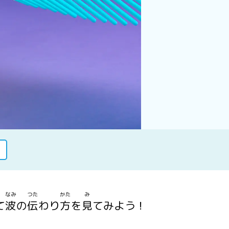
日
なみ
つた
かた
み
て
波
の
伝
わり
方
を
見
てみよう！