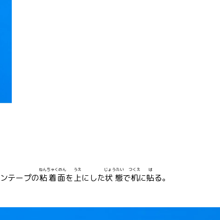
ねんちゃくめん
うえ
じょうたい
つくえ
は
ンテープの
粘着面
を
上
にした
状態
で
机
に
貼
る。