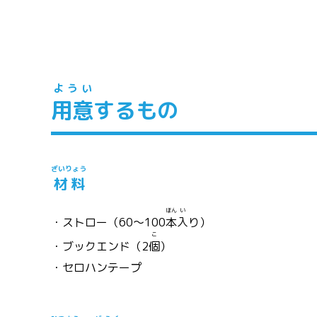
ようい
用意
するもの
ざいりょう
材料
ほん
い
・ストロー（60～100
本
入
り）
こ
・ブックエンド（2
個
）
・セロハンテープ