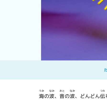
うみ
なみ
おと
なみ
つた
海
の
波
、
音
の
波
、どんどん
伝