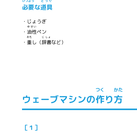
ひつよう
どうぐ
必要
な
道具
・じょうぎ
ゆせい
・
油性
ペン
おも
じしょ
・
重
し（
辞書
など）
つく
かた
ウェーブマシンの
作
り
方
［１］