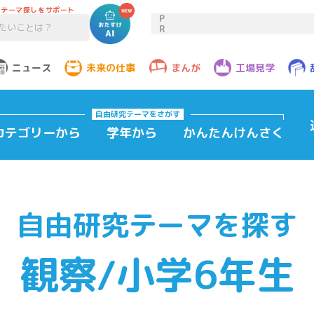
のテーマ探しをサポート
P
R
ニュース
未来の仕事
まんが
工場見学
自由研究テーマ
をさがす
カテゴリーから
学年から
かんたんけんさく
自由研究テーマを探す
観察/小学6年生