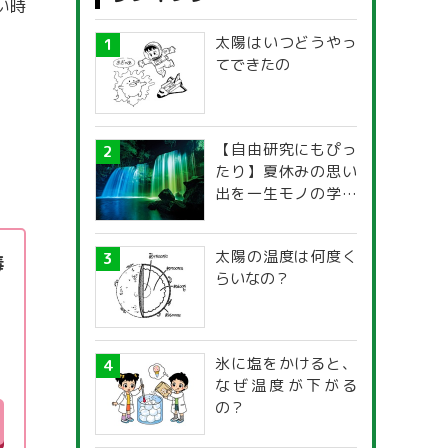
い時
マネー
太陽はいつどうやっ
本・映画
てできたの
子育て情報全般
【自由研究にもぴっ
たり】夏休みの思い
出を一生モノの学び
に！「光の不思議」
探究ガイド
太陽の温度は何度く
毒
らいなの？
氷に塩をかけると、
なぜ温度が下がる
の？