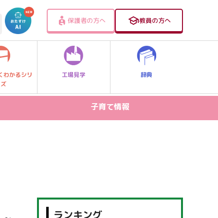
保護者の方へ
教員の方へ
工場見学
辞典
くわかるシリ
ーズ
子育て情報
病気・ケガ
お出かけスポット
スマホ・PC関連
家庭学習
食事・食育
ランキング