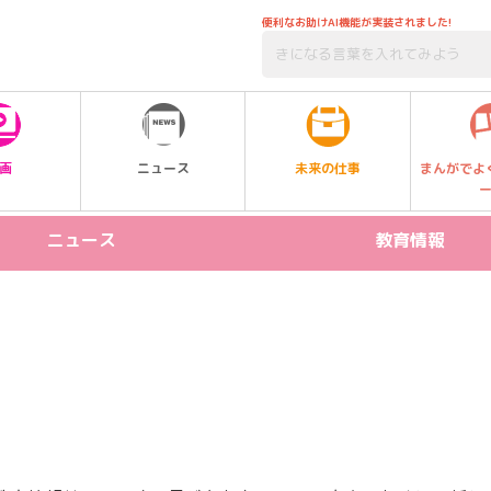
便利なお助けAI機能が実装されました!
未来の仕事
画
ニュース
まんがでよ
ニュース
教育情報
リリース情報
STEAM
新製品
プログラミング
イベント
受験
習い事
SDGs