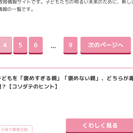
教育情報サイトです。子どもたちの明るい未来のために、新し
教育情報全般
情報の一覧です。
4
5
6
9
次のページへ
...
子どもを「褒めすぎる親」「褒めない親」、どちらが
親？【コソダテのヒント】
くわしく見る
子育て情報全般