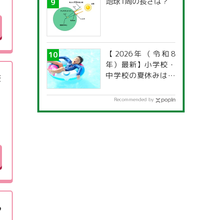
地球1周の長さは？
【2026年（令和8
年）最新】小学校・
中学校の夏休みはい
を
つからいつまで？ 都
道府県別「夏季休暇
Recommended by
一覧」
う