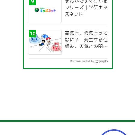
まんがでよくわかる
一覧」
シリーズ | 学研キッ
ズネット
高気圧、低気圧って
なに？ 発生する仕
組み、天気との関係
は？
Recommended by