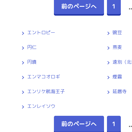
前のページへ
1
..
エントロピー
豌豆
円仁
燕麦
円墳
遠別（北
エンマコオロギ
煙霧
エンリケ航海王子
延暦寺
エンレイソウ
前のページへ
1
..