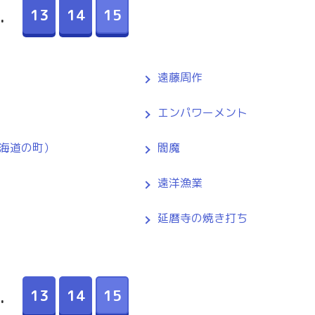
13
14
15
.
遠藤周作
エンパワーメント
海道の町）
閻魔
遠洋漁業
延暦寺の焼き打ち
13
14
15
.