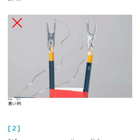
わる
れい
悪
い
例
[２]
でんち
い
ふん
ご