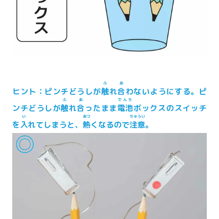
ふ
あ
ヒント：ピンチどうしが
触
れ
合
わないようにする。ピ
ふ
あ
でんち
ンチどうしが
触
れ
合
ったまま
電池
ボックスのスイッチ
い
あつ
ちゅうい
を
入
れてしまうと、
熱
くなるので
注意
。