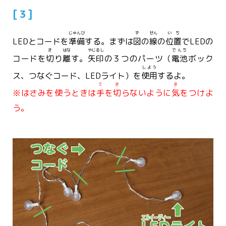
[３]
じゅんび
ず
せん
いち
LEDとコードを
準備
する。まずは
図
の
線
の
位置
でLEDの
き
はな
やじるし
でんち
コードを
切
り
離
す。
矢印
の３つのパーツ（
電池
ボック
しよう
ス、つなぐコード、LEDライト）を
使用
するよ。
て
き
き
※はさみを使うときは
手
を
切
らないように
気
をつけよ
う。