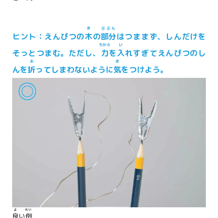
き
ぶぶん
ヒント：えんぴつの
木
の
部分
はつままず、しんだけを
ちから
い
そっとつまむ。ただし、
力
を
入
れすぎてえんぴつのし
お
き
んを
折
ってしまわないように
気
をつけよう。
よ
れい
良
い
例