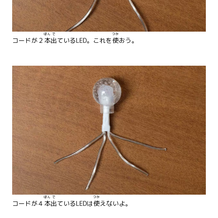
ほん
で
つか
コードが２
本
出
ているLED。これを
使
おう。
ほん
で
つか
コードが４
本
出
ているLEDは
使
えないよ。