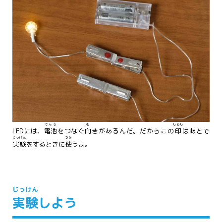
でんち
む
しるし
LEDには、
電池
をつなぐ
向
きがあるんだ。だからこの
印
はあとで
じっけん
つか
実験
をするときに
使
うよ。
じっけん
実験
しよう