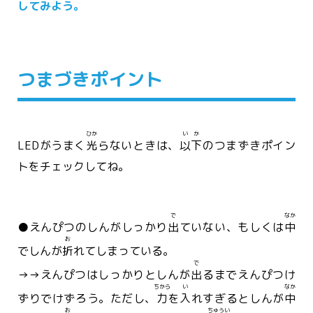
してみよう。
つまづきポイント
ひか
いか
LEDがうまく
光
らないときは、
以下
のつまずきポイン
トをチェックしてね。
で
なか
●えんぴつのしんがしっかり
出
ていない、もしくは
中
お
でしんが
折
れてしまっている。
で
→→えんぴつはしっかりとしんが
出
るまでえんぴつけ
ちから
い
なか
ずりでけずろう。ただし、
力
を
入
れすぎるとしんが
中
お
ちゅうい