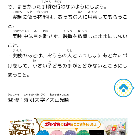
てじゅん
おこな
で、まちがった
手順
で
行
わないようにしよう。
じっけん
つか
ざいりょう
ひと
ようい
・
実験
に
使
う
材料
は、おうちの
人
に
用意
してもらうこ
と。
じっけん
ちゅう
め
はな
そうち
ほうち
・
実験
中
は
目
を
離
さず、
装置
を
放置
したままにしない
こと。
じっけん
ひと
・
実験
のあとは、おうちの
人
といっしょにあとかたづ
ちい
こ
て
けをして、
小
さい
子
どもの
手
がとどかないところにし
まうこと。
かんしゅう
しゅうめいだいがく
おおやま
みつはる
監修
：
秀明大学
／
大山
光晴