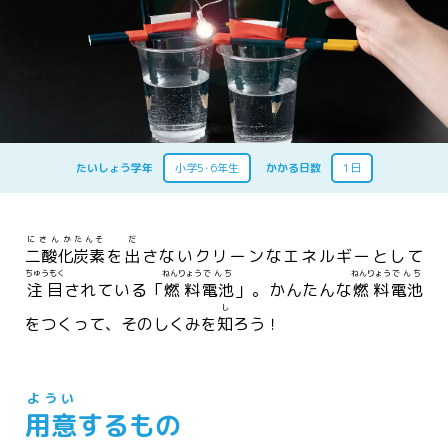
たいしょう学年
小学5･6年生
かかる日数
1日
にさんか
たんそ
だ
二酸化
炭素
を
出
さないクリーンなエネルギーとして
ちゅうもく
ねんりょう
でんち
ねんりょう
でんち
注目
されている「
燃料
電池
」。かんたんな
燃料
電池
し
をつくって、そのしくみを
知
ろう！
ようい
用意
するもの