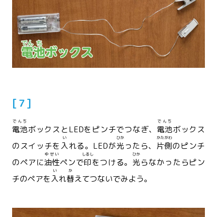
[７]
でんち
でんち
電池
ボックスとLEDをピンチでつなぎ、
電池
ボックス
い
ひか
かたがわ
のスイッチを
入
れる。LEDが
光
ったら、
片側
のピンチ
ゆせい
しるし
ひか
のペアに
油性
ペンで
印
をつける。
光
らなかったらピン
い
か
チのペアを
入
れ
替
えてつないでみよう。