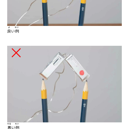
よ
れい
良
い
例
わる
れい
悪
い
例