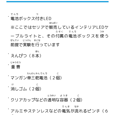
でんち
つ
電池
ボックス
付
きLED
はんばい
※ここではセリアで
販売
しているインテリアLEDケ
ふぞく
でんち
つか
ーブルライトと、その
付属
の
電池
ボックスを
使
う
ぜんてい
じっけん
おこな
前提
で
実験
を
行
っています
ほん
えんぴつ（８
本
）
じゅうそう
重曹
たんさん
かんでんち
こ
マンガン
単三
乾電池
（２
個
）
け
こ
消
しゴム（２
個
）
とうめい
ようき
こ
クリアカップなどの
透明
な
容器
（２
個
）
でんき
なが
アルミやステンレスなどの
電気
が
流
れるピンチ（６