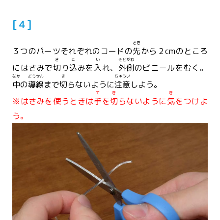
[４]
さき
３つのパーツそれぞれのコードの
先
から２cmのところ
き
こ
い
そとがわ
にはさみで
切
り
込
みを
入
れ、
外側
のビニールをむく。
なか
どうせん
き
ちゅうい
中
の
導線
まで
切
らないように
注意
しよう。
て
き
き
※はさみを使うときは
手
を
切
らないように
気
をつけよ
う。