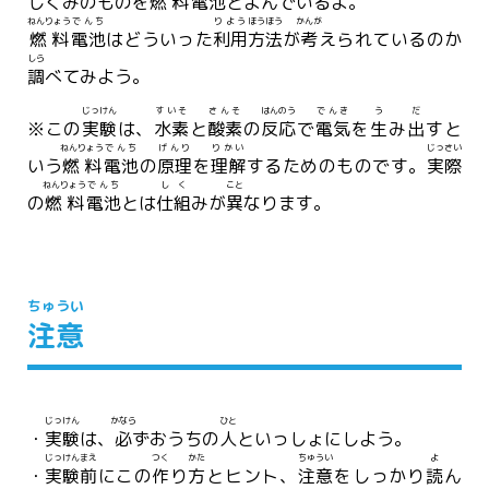
しくみのものを
燃料
電池
とよんでいるよ。
ねんりょう
でんち
りよう
ほうほう
かんが
燃料
電池
はどういった
利用
方法
が
考
えられているのか
しら
調
べてみよう。
じっけん
すいそ
さんそ
はんのう
でんき
う
だ
※この
実験
は、
水素
と
酸素
の
反応
で
電気
を
生
み
出
すと
ねんりょう
でんち
げんり
りかい
じっさい
いう
燃料
電池
の
原理
を
理解
するためのものです。
実際
ねんりょう
でんち
しく
こと
の
燃料
電池
とは
仕組
みが
異
なります。
ちゅうい
注意
じっけん
かなら
ひと
・
実験
は、
必
ずおうちの
人
といっしょにしよう。
じっけん
まえ
つく
かた
ちゅうい
よ
・
実験
前
にこの
作
り
方
とヒント、
注意
をしっかり
読
ん