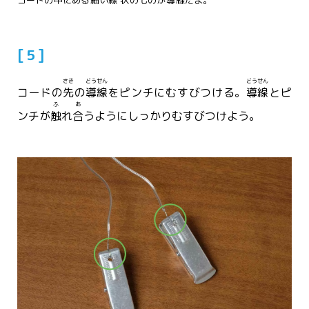
[５]
さき
どうせん
どうせん
コードの
先
の
導線
をピンチにむすびつける。
導線
とピ
ふ
あ
ンチが
触
れ
合
うようにしっかりむすびつけよう。