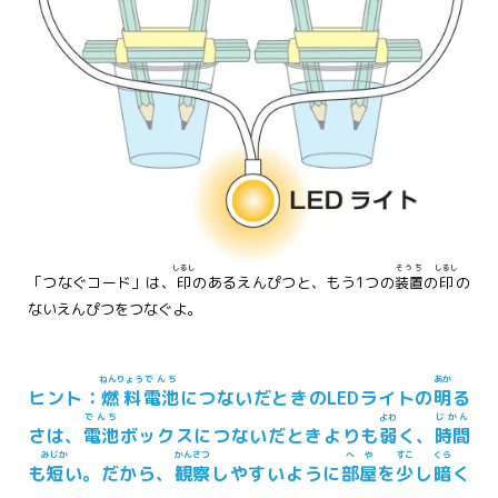
しるし
そうち
しるし
「つなぐコード」は、
印
のあるえんぴつと、もう1つの
装置
の
印
の
ないえんぴつをつなぐよ。
ねんりょう
でんち
あか
ヒント：
燃料
電池
につないだときのLEDライトの
明
る
でんち
よわ
じかん
さは、
電池
ボックスにつないだときよりも
弱
く、
時間
みじか
かんさつ
へや
すこ
くら
も
短
い。だから、
観察
しやすいように
部屋
を
少
し
暗
く