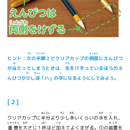
つぎ
てじゅん
そくめん
ヒント：
次
の
手順
２でクリアカップの
側面
にえんぴつ
あ
さき
が
当
たってしまうときは、
先
をけずっているほうのえ
すこ
ぎゃく
じ
んぴつが
少
し
逆
「ハ」の
字
になるようにしてみよう。
[２]
はんぶん
すこ
おお
みず
い
クリアカップに
半分
より
少
し
多
いくらいの
水
を
入
れ、
じゅうそう
おお
ぱい
くわ
そうち
重曹
を
大
さじ１
杯
ほど
加
えてよくまぜる。①の
装置
を