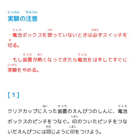
じっけん
ちゅうい
実験
の
注意
でんち
つか
かなら
・
電池
ボックスを
使
っていないときは
必
ずスイッチを
き
切
る。
そうち
あつ
でんち
・もし
装置
が
熱
くなってきたら
電池
をはずしてすぐに
じっけん
実験
をやめる。
[１]
はい
そうち
でんち
クリアカップに
入
った
装置
のえんぴつのしんに、
電池
しるし
ボックスのピンチをつなぐ。
印
のついたピンチをつな
おな
しるし
いだえんぴつには
同
じように
印
をつけよう。