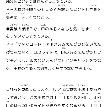
部分
をピンチではさんでしまっている。
じっけん
てじゅん
かいせつ
しゃしん
→→
実験
の
手順
１のところで
解説
したヒントと
写真
を
さんこう
ただ
参考
に、
正
しくつなごう。
じっけん
てじゅん
しるし
き
●
実験
の
手順
３で、
印
のある／なしを
気
にせずコード
をつないでしまっている。
しるし
→→「つなぐコード」は
印
のあるえんぴつとないえん
しるし
ぴつをつなぐ。LEDライトは、
印
のあるえんぴつとピ
しるし
ンチどうし、
印
のないえんぴつとピンチどうしをつな
じっけん
てじゅん
ず
み
ぐ。
実験
の
手順
３の
図
をよく
見
てつないでみよう。
みなお
かい
じっけん
てじゅん
これらを
見直
したうえで、もう1
回
実験
の
手順
１からや
じっけん
かい
め
かい
め
かい
ってみよう。この
実験
では１
回
目
よりも２
回
目
、３
回
め
ひか
かい
め
目
のほうがLEDライトが
光
りやすくなるから、１
回
目