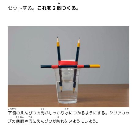
こ
セットする。
これを２
個
つくる。
したがわ
さき
みず
下側
のえんぴつの
先
がしっかり
水
につかるようにする。クリアカッ
そくめん
そこ
ふ
プの
側面
や
底
にえんぴつが
触
れないようにしよう。