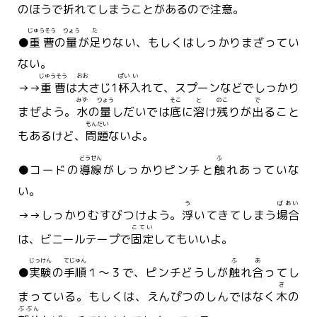
のほうで
折
れてしまうことがあるので
注意
。
じゅうそう
りょう
た
●
重曹
の
量
が
足
りない、もしくはしっかりまざってい
ない。
じゅうそう
おお
ぱい
い
→→
重曹
は
大
さじ1
杯
入
れて、スプーンなどでしっかり
みず
りょう
そこ
と
のこ
で
まぜよう。
水
の
量
しだいでは
底
に
溶
け
残
りが
出
ること
もんだい
もあるけど、
問題
ないよ。
どうせん
ふ
●コードの
導線
がしっかりピンチと
触
れあっていな
い。
う
ばあい
→→しっかりむすびつけよう。
浮
いてきてしまう
場合
こてい
は、ビニールテープで
固定
してもいいよ。
じっけん
てじゅん
ふ
あ
●
実験
の
手順
１～３で、ピンチどうしが
触
れ
合
ってし
き
まっている。もしくは、えんぴつのしんではなく
木
の
ぶぶん