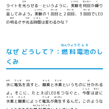
ひか
じっけん
なんかい
く
ライトを
光
らせる…というように、
実験
を
何回
か
繰
り
かえ
じっけん
かい
め
かい
め
かい
め
返
してみよう。
実験
の１
回
目
と２
回
目
、３
回
目
でLED
あか
ひか
じかん
か
の
明
るさや
光
る
時間
は
変
わるかな？
ねんりょう
でんち
なぜ どうして？：
燃料
電池
のし
くみ
みず
でんき
なが
さんそ
すいそ
わ
水
に
電気
を
流
すと、
酸素
と
水素
というものに
分
かれる
こんど
ぎゃく
よ。そこに、たとえばLEDをつなぐと、
今度
は
逆
に
すいそ
さんそ
でんき
はっせい
水素
と
酸素
によって
電気
が
発生
するんだ。このような
ねんりょう
でんち