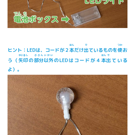
ほん
で
つか
ヒント：LEDは、コードが２
本
だけ
出
ているものを
使
お
やじるし
ぶぶん
いがい
ほん
で
う（
矢印
の
部分
以外
のLEDはコードが４
本
出
ている
よ）。