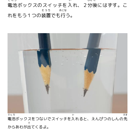
電池
ボックスのスイッチを
入
れ、２
分
後
にはずす。こ
そうち
おこな
れをもう１つの
装置
でも
行
う。
でんち
い
さき
電池
ボックスをつないでスイッチを
入
れると、えんぴつのしんの
先
で
からあわが
出
てくるよ。