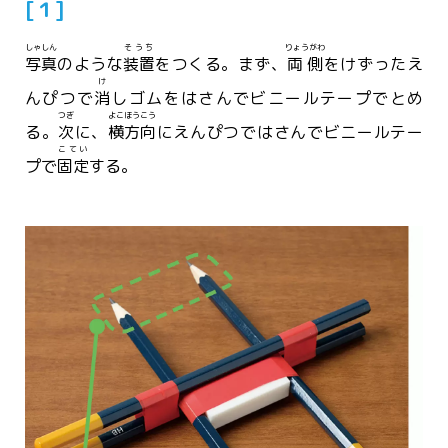
[１]
しゃしん
そうち
りょうがわ
写真
のような
装置
をつくる。まず、
両側
をけずったえ
け
んぴつで
消
しゴムをはさんでビニールテープでとめ
つぎ
よこほうこう
る。
次
に、
横方向
にえんぴつではさんでビニールテー
こてい
プで
固定
する。