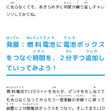
ひか
なんど
く
かえ
に
光
らなくても、あきらめずに
何度
か
繰
り
返
しチャレ
ンジしてみてね。
はってん
ねんりょう
でんち
でんち
発展
：
燃料
電池
に
電池
ボックス
じかん
ふん
ついか
をつなぐ
時間
を、２
分
ずつ
追加
し
ていってみよう！
ねんりょう
でんち
ひか
あ
燃料
電池
でLEDライトを
光
らせ、ピンチをおし
当
てて
ひか
いちど
じっけん
てじゅん
もど
も
光
らなくなってからもう
一度
実験
の
手順
１に
戻
って
そうち
ふんかん
でんち
装置
に２
分間
電池
ボックスをつなぐ。そしてまたLED