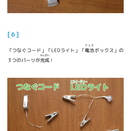
[６]
でんち
「つなぐコード」「LEDライト」「
電池
ボックス」の
かんせい
３つのパーツが
完成
！