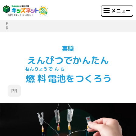
メニュー
P
R
実験
えんぴつでかんたん
ねんりょう
でんち
燃料
電池
をつくろう
PR