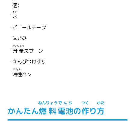
こ
個
）
みず
水
ビニールテープ
はさみ
けいりょう
計量
スプーン
えんぴつけずり
ゆせい
油性
ペン
ねんりょう
でんち
つく
かた
かんたん
燃料
電池
の
作
り
方