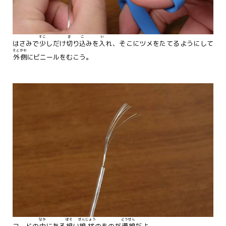
すこ
き
こ
い
はさみで
少
しだけ
切
り
込
みを
入
れ、そこにツメをたてるようにして
そとがわ
外側
にビニールをむこう。
なか
ほそ
せんじょう
どうせん
コードの
中
にある
細
い
線状
のものが
導線
だよ。