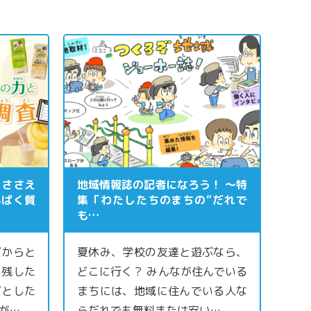
をささえ
地域情報誌の記者になろう！ ～特
んぱく質
集「わたしたちのまちの“だれで
も…
だからと
夏休み、学校の友達と遊ぶなら、
、残した
どこに行く？ みんなが住んでいる
だとした
まちには、地域に住んでいる人な
が…
らだれでも無料または安い…