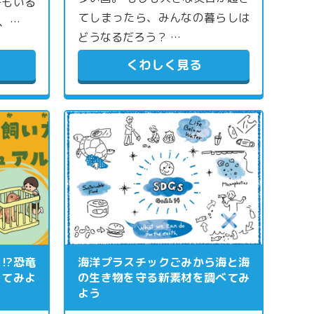
子もいる
てしまったら、みんなの暮らしは
、…
どうなるだろう？ …
くわしく見る
ら⁉恐竜
海洋プラスチックごみから海と海
ってみよ
の生き物を守る新素材を調べてみ
よう