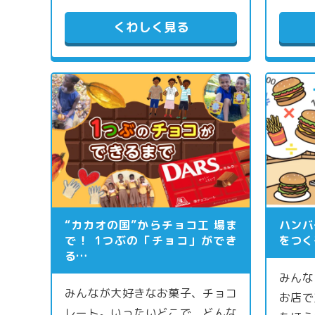
くわしく見る
“カカオの国”からチョコ工 場ま
ハンバ
で！ 1つぶの「チョコ」ができ
をつく
る…
みんな
みんなが大好きなお菓子、チョコ
お店で
レート。いったいどこで、どんな