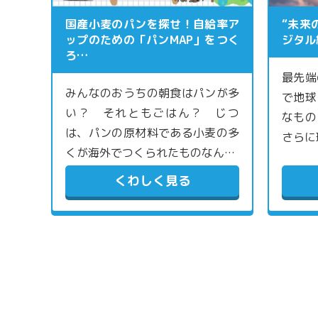
国産小麦のパンを探せ！自給率ア
“未来
ップのための「パンMAP」をつく
ジタル
ろ…
最先端
みんなのおうちの朝食はパンが多
で地球
い？ それともごはん？ じつ
なもの
は、パンの原材料である小麦の多
さらに
くが海外でつくられたものなん…
くわしく見る