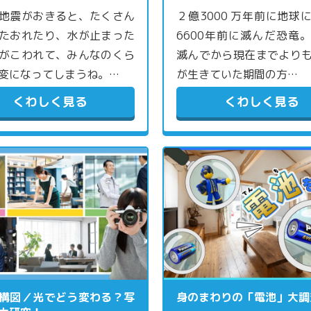
地震がおきると、たくさん
２億3000 万年前に地球
たおれたり、水が止まった
6600年前に滅んだ恐竜
がこわれて、みんなのくら
滅んでから現在までより
変になってしまうね。…
が生きていた期間の方…
くわしく見る
くわしく見る
構図／光でどう変わる？写
身のまわりの「電池」大調