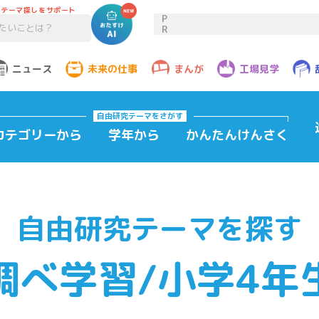
のテーマ探しをサポート
P
R
ニュース
未来の仕事
まんが
工場見学
自由研究テーマ
をさがす
カテゴリーから
学年から
かんたんけんさく
自由研究テーマを探す
調べ学習/小学4年