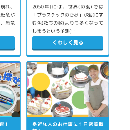
に現れ、
2050年(には、世界(の海(では
。恐竜が
「プラスチックのごみ」が海(にす
も、恐竜
む魚(たちの数(よりも多くなって
しまうという予測(…
くわしく見る
査！
身近な人のお仕事に１日密着取