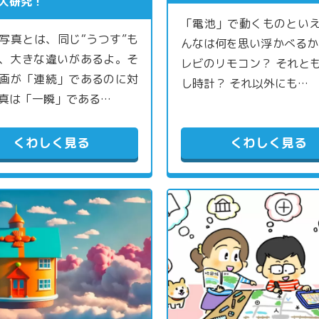
大研究！
「電池」で動くものとい
写真とは、同じ“うつす”も
んなは何を思い浮かべるか
、大きな違いがあるよ。そ
レビのリモコン？ それと
画が「連続」であるのに対
し時計？ それ以外にも…
真は「一瞬」である…
くわしく見る
くわしく見る