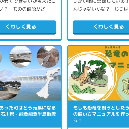
が安くできないか考えたこ
づかい帳に記録している
い？ ものの値段がど…
んじゃないかな？ じつは
くわしく見る
くわしく見る
あった町はどう元気になる
もしも恐竜を飼うとした
〜石川県・能登能登半島地震
の飼い方マニュアルを作
う！