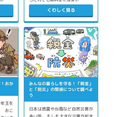
くわしく見る
け！おか
みんなの暮らしを守る！「税金」
と「防災」の関係について調べよ
う
お年玉を
日本は地震や台風など自然災害が
？ おこ
多い国。 もしも大きな災害が起き