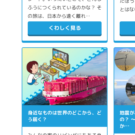
たほう
ふうにつくられているのかな？ そ
とはな
の旅は、日本から遠く離れ…
くわしく見る
身近なものは世界のどこから、ど
地震が
う届く？
の？ 
か…