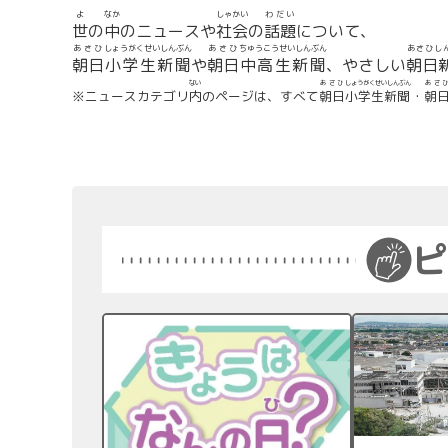
よ
なか
しゃかい
わだい
世
の
中
のニュースや
社会
の
話題
について、
あさひ
しょうがくせいしんぶん
あさひ
ちゅうこうせいしんぶん
あさひし
朝日
小学生新聞
や
朝日
中高生新聞
、やさしい
朝日
ない
あさひ
しょうがくせいしんぶん
あさ
※ニュースカテゴリ
内
のページは、すべて
朝日
小学生新聞
・
朝
ピ