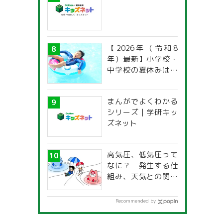
【2026年（令和8
年）最新】小学校・
中学校の夏休みはい
つからいつまで？ 都
道府県別「夏季休暇
まんがでよくわかる
一覧」
シリーズ | 学研キッ
ズネット
高気圧、低気圧って
なに？ 発生する仕
組み、天気との関係
は？
Recommended by