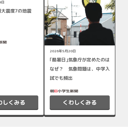
9日
最大震度7の地震
2026年5月20日
｢酷暑日｣気象庁が定めたのは
なぜ？ 気象問題は、中学入
試でも頻出
わしくみる
くわしくみる