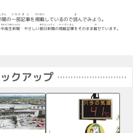
んぶん
いちぶ
きじ
けいさい
よ
新聞
の
一部
記事
を
掲載
しているので
読
んでみよう。
ひ
ちゅうこうせいしんぶん
あさひしんぶん
けいさいきじ
の
日
中高生新聞
・やさしい
朝日新聞
の
掲載記事
をそのまま
載
せています。
ックアップ