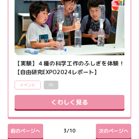
【実験】４種の科学工作のふしぎを体験！
【自由研究EXPO2024レポート】
イベント
PR
くわしく見る
3
/
10
前のページへ
次のページへ