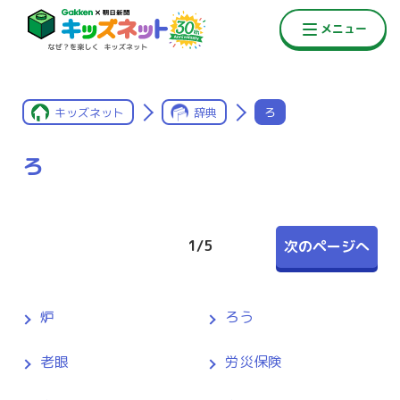
キッズネット
辞典
ろ
ろ
1
/
5
次のページへ
炉
ろう
老眼
労災保険