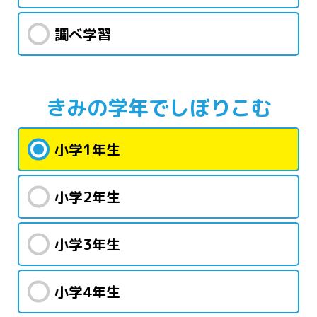
調べ学習
きみの学年で
しぼりこむ
小学1年生
小学2年生
小学3年生
小学4年生