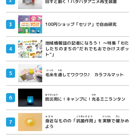
回
すと
動
く！パタパタアニメ
再生
装置
100円ショップ「セリア」で自由研究
地域情報誌の記者になろう！ ～特集「わた
したちのまちの“だれでもおでかけスポッ
ト”」
け
いと
とお
毛
糸
を
通
してワクワク♪ カラフルマット
ぼうさい
よう
ひか
防災
用
に！キャンプに！
光
るミニランタン
みぢか
こうきん
さよう
じっけん
たし
身近
なものの「
抗菌
作用
」を
実験
で
確
かめ
よう