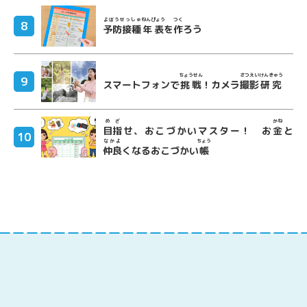
よぼうせっしゅ
ねんぴょう
つく
予防接種
年表
を
作
ろう
ちょうせん
さつえい
けんきゅう
スマートフォンで
挑戦
！カメラ
撮影
研究
めざ
かね
目指
せ、おこづかいマスター！ お
金
と
なかよ
ちょう
仲良
くなるおこづかい
帳