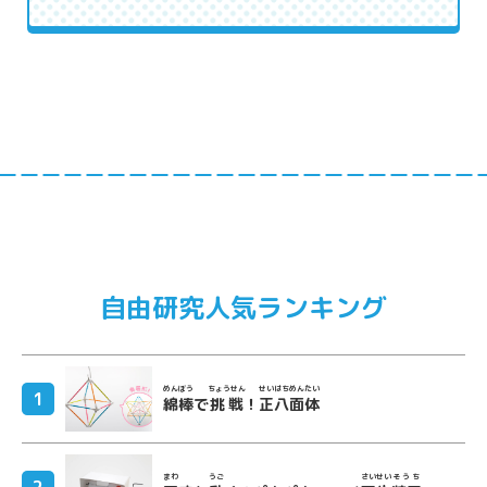
自由研究人気ランキング
めんぼう
ちょうせん
せいはちめんたい
綿棒
で
挑戦
！
正八面体
まわ
うご
さいせい
そうち