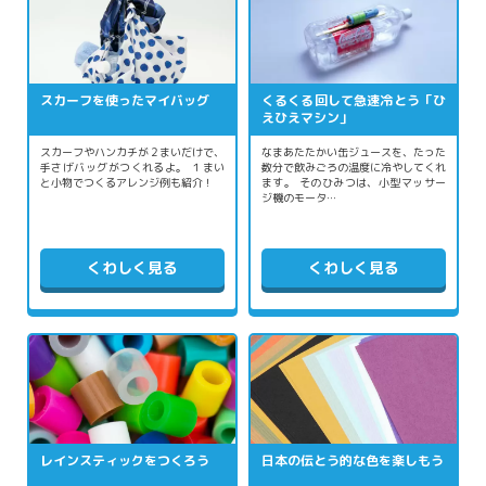
スカーフを使ったマイバッグ
くるくる回して急速冷とう「ひ
えひえマシン」
スカーフやハンカチが２まいだけで、
なまあたたかい缶ジュースを、たった
手さげバッグがつくれるよ。 １まい
数分で飲みごろの温度に冷やしてくれ
と小物でつくるアレンジ例も紹介！
ます。 そのひみつは、小型マッサー
ジ機のモータ…
くわしく見る
くわしく見る
レインスティックをつくろう
日本の伝とう的な色を楽しもう