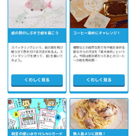
絵の具のしぶきで絵を描こう
コーヒー染めにチャレンジ！
スパッタリングという、絵の具を飛び
植物などの自然な色で布や紙を染める
散らせて色を付ける方法があるよ。ス
昔ながらの方法を「草木染め」という
パッタリングを使って、絵(を描いて
よ。今回は飲み終わったあとのコーヒ
みよう。
ーの粉を再利用…
くわしく見る
くわしく見る
税金の使いみちYES/NOカード
無人島メシに挑戦！