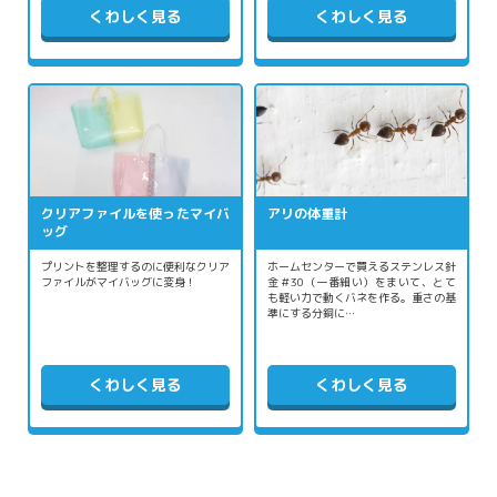
くわしく見る
くわしく見る
クリアファイルを使ったマイバ
アリの体重計
ッグ
プリントを整理するのに便利なクリア
ホームセンターで買えるステンレス針
ファイルがマイバッグに変身！
金＃30（一番細い）をまいて、とて
も軽い力で動くバネを作る。重さの基
準にする分銅に…
くわしく見る
くわしく見る