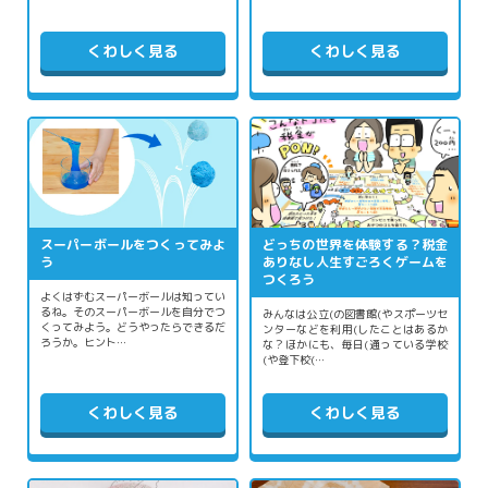
くわしく見る
くわしく見る
スーパーボールをつくってみよ
どっちの世界を体験する？税金
う
ありなし人生すごろくゲームを
つくろう
よくはずむスーパーボールは知ってい
るね。そのスーパーボールを自分でつ
みんなは公立(の図書館(やスポーツセ
くってみよう。どうやったらできるだ
ンターなどを利用(したことはあるか
ろうか。ヒント…
な？ほかにも、毎日(通っている学校
(や登下校(…
くわしく見る
くわしく見る