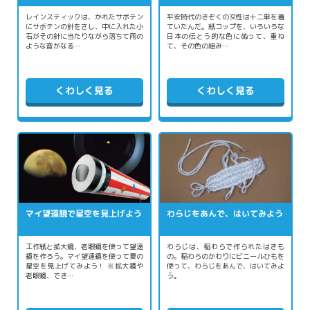
レインスティックは、かれたサボテン
平安時代のきぞくの女性は十二単を着
にサボテンの針をさし、中に入れた小
ていたんだ。紙コップを、いろいろな
石がその針に当たりながら落ちて雨の
日本の伝とう的な色にぬって、重ね
ような音がなる…
て、その色の組み…
くわしく見る
くわしく見る
マイ望遠鏡で星空を見上げよう
わらじをあんで、はいてみよう
工作紙と拡大鏡、老眼鏡を使って望遠
わらじは、稲わらで作られたはきも
鏡を作ろう。マイ望遠鏡を使って夏の
の。稲わらのかわりにビニールひもを
星空を見上げてみよう！ ※拡大鏡や
使って、わらじをあんで、はいてみよ
老眼鏡、でき…
う。