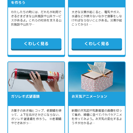
を作ろう
わたしたちの町には、だれもが利用で
大きな災害が起こると、電気やガス、
きるさまざまな公共施設や公共サービ
水道などが使えないなかで食事をしな
スがあるよ。これらの社会を支える公
ければならないことがある。災害が起
共施設や公共サ…
こってから3 …
くわしく見る
くわしく見る
ガリレオ式望遠鏡
お天気アニメーション
お菓子のあき箱とコップ、老眼鏡を使
新聞の天気図や気象衛星の画像を切っ
って、上下左右がさかさにならない、
て集め、順番に並べてパラパラアニメ
ガリレオ望遠鏡を作ろう。 ※老眼鏡
を作ってみよう。お天気の変化するよ
やできあがっ…
うすが分かるよ…