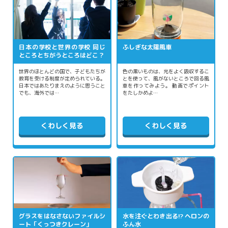
日本の学校と世界の学校 同じ
ふしぎな太陽風車
ところとちがうところはどこ？
世界のほとんどの国で、子どもたちが
色の黒いものは、光をよく吸収するこ
教育を受ける制度が定められている。
とを使って、風がないところで回る風
日本ではあたりまえのように思うこと
車を作ってみよう。 動画でポイント
でも、海外では…
をたしかめよ…
くわしく見る
くわしく見る
グラスをはなさないファイルシ
水を注ぐとわき出る!? ヘロンの
ート「くっつきクレーン」
ふん水