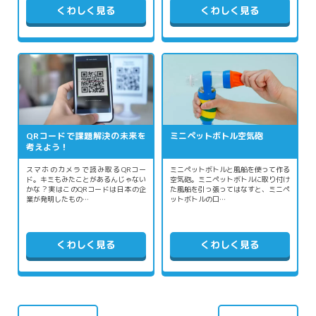
くわしく見る
くわしく見る
QRコードで課題解決の未来を
ミニペットボトル空気砲
考えよう！
スマホのカメラで読み取るQRコー
ミニペットボトルと風船を使って作る
ド。キミもみたことがあるんじゃない
空気砲。ミニペットボトルに取り付け
かな？実はこのQRコードは日本の企
た風船を引っ張ってはなすと、ミニペ
業が発明したもの…
ットボトルの口…
くわしく見る
くわしく見る