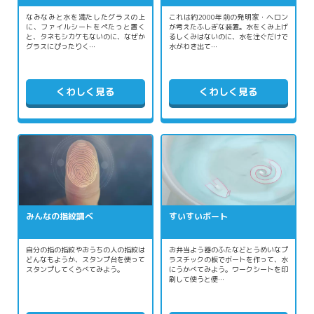
なみなみと水を満たしたグラスの上
これは約2000年前の発明家・ヘロン
に、ファイルシートをぺたっと置く
が考えたふしぎな装置。水をくみ上げ
と、タネもシカケもないのに、なぜか
るしくみはないのに、水を注ぐだけで
グラスにぴったりく…
水がわき出て…
くわしく見る
くわしく見る
みんなの指紋調べ
すいすいボート
自分の指の指紋やおうちの人の指紋は
お弁当よう器のふたなどとうめいなプ
どんなもようか、スタンプ台を使って
ラスチックの板でボートを作って、水
スタンプしてくらべてみよう。
にうかべてみよう。ワークシートを印
刷して使うと便…