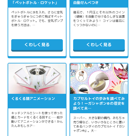
「ペットボトル・ロケット」
自動せんべつき
ペットボトルに水を入れ、さらに空気
磁石で、１円玉とそれ以外のコイン
をぎゅうぎゅうにつめて飛ばすペット
（硬貨）を自動で分けるふしぎな装置
ボトル・ロケット。でも、空気ポンプ
をつくってみよう！ コインは磁石に
を使う方法は、…
くっつかないのに…
くわしく見る
くわしく見る
くるくる鏡アニメーション
カプセルトイの歩みを調べてみ
よう！ーガシャポン®の歴史を
調べて未…
キッチンアルミシートを使って作った
鏡とカードをくるくる回すと……絵が
スーパー、大きな駅の構内、おもちゃ
動いてアニメーションができる！かん
売り場など、いろいろなところに置い
たんおもしろア…
てあるバンダイのカプセルトイ『ガシ
ャポン®』。大…