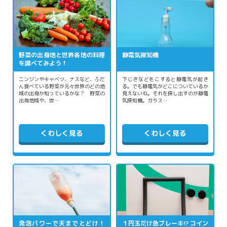
野菜の出身地と世界各地の料理
静電気探知機
を調べてみよう！
ニンジンやキャベツ、ナスなど、ふだ
下じきなどをこすると静電気が起き
ん食べている野菜が元々世界のどの地
る。でも静電気がどこについているか
域の出身か知っているかな？ 野菜の
見えないね。それを探し出すのが静電
出身地域や、世…
気探知機。ガラス…
くわしく見る
くわしく見る
発泡パワーで天までとどけ！
１円玉だけ急ブレーキ!? コイン