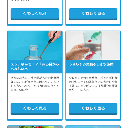
くわしく見る
くわしく見る
えっ、なんで！？「あみ目から
うきしずみ実験ふしぎ水族館
もれない水」
ザルのように、すき間だらけのあみ目
タレビンで作った魚が、ペットボトル
なのに、なぜか水がこぼれない。タネ
の中を生きているみたいにうきしずみ
もシカケもなく、やり方はかんたん！
するよ。タレビンにつける重りを変え
じっさいにや…
たり、中に入れ…
くわしく見る
くわしく見る