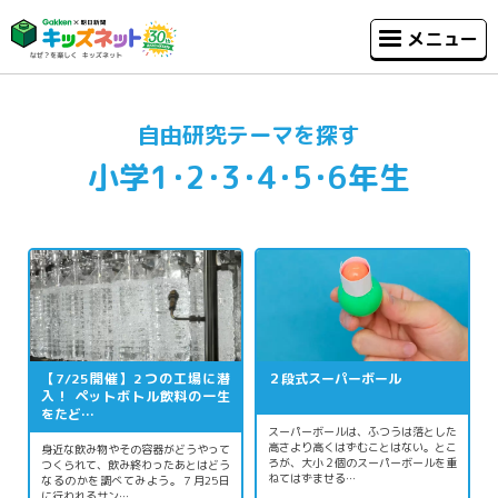
メニュー
自由研究テーマを探す
小学1･2･3･4･5･6年生
【7/25開催】2つの工場に潜
２段式スーパーボール
入！ ペットボトル飲料の一生
をたど…
スーパーボールは、ふつうは落とした
高さより高くはずむことはない。とこ
身近な飲み物やその容器がどうやって
ろが、大小２個のスーパーボールを重
つくられて、飲み終わったあとはどう
ねてはずませる…
なるのかを調べてみよう。７月25日
に行われるサン…