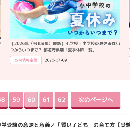
教育情報全般
年）最新】小学校・中学校の夏休みはい
【探Qキッズメンバー大募集
道府県別「夏季休暇一覧」
る」「考える」「伝える」チ
6-07-09
イベント
2026-06-17
58
59
60
61
62
次のページへ
中学受験の意味と意義／「賢い子ども」の育て方【受