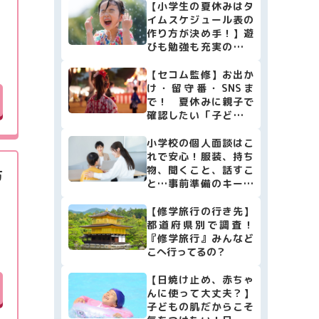
【小学生の夏休みはタ
イムスケジュール表の
作り方が決め手！】遊
びも勉強も充実の計画
表作り簡単4ステップ♪
【セコム監修】お出か
け・留守番・SNSま
で！ 夏休みに親子で
確認したい「子どもの
安全防犯リスト10」
小学校の個人面談はこ
れで安心！服装、持ち
物、聞くこと、話すこ
方
と…事前準備のキーポ
イントをまとめました
【修学旅行の行き先】
都道府県別で調査！
『修学旅行』みんなど
こへ行ってるの？
【日焼け止め、赤ちゃ
んに使って大丈夫？】
子どもの肌だからこそ