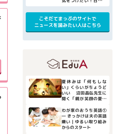
気をつけたい！日焼け
止めの選び方・使い方
[小児科医監修]
び
こそだてまっぷのサイトで
ニュースを読みたい人はこちら
夏休みは「何もしな
い」くらいがちょうど
いい 沼田晶弘先生に
や
聞く「親が笑顔の夏休
み」
わが家のおうち英語①
― きっかけは夫の英語
嫌い｜ゆるい取り組み
からのスタート