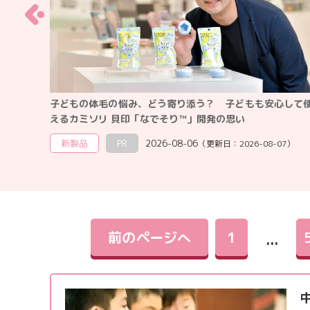
悩み、どう寄り添う？ 子どもも安心して使
【2026年（令和8
印「なでそり™」開発の思い
つからいつまで？ 都
R
2026-08-06
教育情報全般
202
（更新日：
2026-08-07
）
前のページへ
1
...