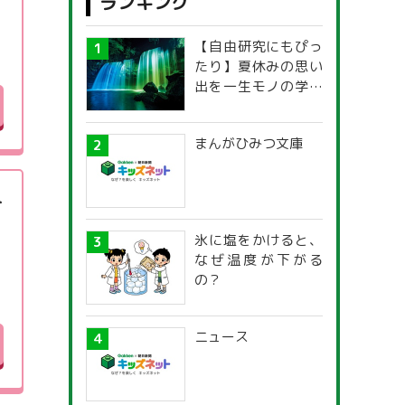
ランキング
【自由研究にもぴっ
たり】夏休みの思い
出を一生モノの学び
に！「光の不思議」
探究ガイド
まんがひみつ文庫
ト
氷に塩をかけると、
なぜ温度が下がる
の？
ニュース