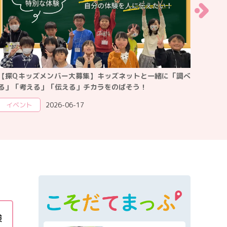
マネー
本・映画
子育て情報全般
】キッズネットと一緒に「調べ
”親子で一緒に”作って考える自由
カラをのばそう！
び かがくラボ2026」イベントレ
イベント
2026-08-05
（更新日
験