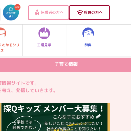
保護者の方へ
教員の方へ
工場見学
辞典
くわかるシリ
ーズ
子育て情報
病気・ケガ
育情報サイトです。
お出かけスポット
を考え、発信していきます。
スマホ・PC関連
家庭学習
食事・食育