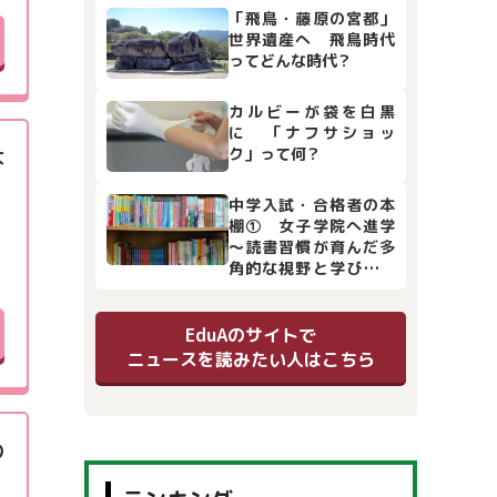
「飛鳥・藤原の宮都」
世界遺産へ 飛鳥時代
ってどんな時代？
カルビーが袋を白黒
に 「ナフサショッ
ク」って何？
な
中学入試・合格者の本
棚① 女子学院へ進学
～読書習慣が育んだ多
角的な視野と学びの土
台
EduAのサイトで
ニュースを読みたい人はこちら
の