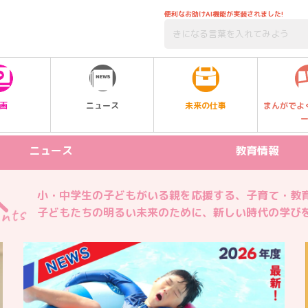
便利なお助けAI機能が実装されました!
未来の仕事
画
ニュース
まんがでよ
ニュース
教育情報
リリース情報
STEAM
へ
小・中学生の子どもがいる親を応援する、子育て・教
新製品
プログラミング
子どもたちの明るい未来のために、新しい時代の学び
イベント
受験
習い事
SDGs