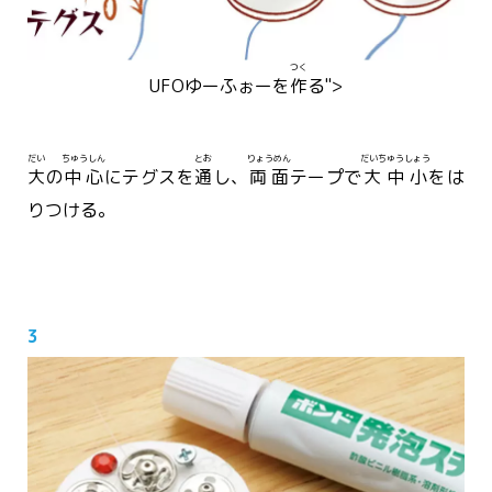
つく
UFO
ゆーふぉー
を
作
る">
だい
ちゅうしん
とお
りょうめん
だいちゅうしょう
大
の
中心
にテグスを
通
し、
両面
テープで
大中小
をは
りつける。
3