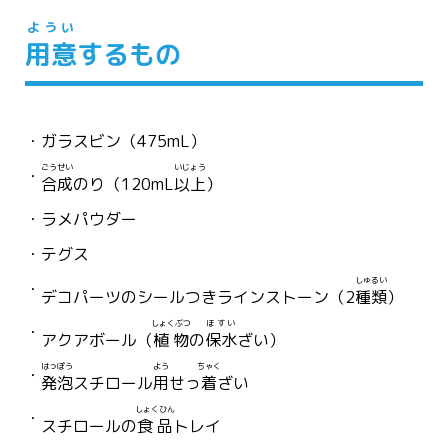
ようい
用意
するもの
ガラスビン（475mL）
ごうせい
いじょう
合成
のり（120mL
以上
）
ラメパウダー
テグス
しゅるい
デコパーツのシールつきラインストーン（2
種類
）
しょくぶつ
ほすい
アクアボール（
植物
の
保水
ざい）
はっぽう
よう
ちゃく
発泡
スチロール
用
せっ
着
ざい
しょくひん
スチロールの
食品
トレイ