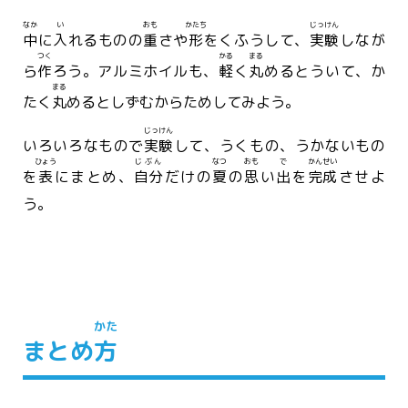
なか
い
おも
かたち
じっけん
中
に
入
れるものの
重
さや
形
をくふうして、
実験
しなが
つく
かる
まる
ら
作
ろう。アルミホイルも、
軽
く
丸
めるとういて、か
まる
たく
丸
めるとしずむからためしてみよう。
じっけん
いろいろなもので
実験
して、うくもの、うかないもの
ひょう
じぶん
なつ
おも
で
かんせい
を
表
にまとめ、
自分
だけの
夏
の
思
い
出
を
完成
させよ
う。
かた
まとめ
方