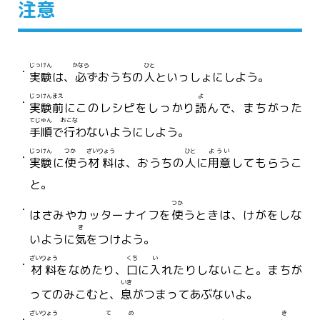
注意
じっけん
かなら
ひと
実験
は、
必
ずおうちの
人
といっしょにしよう。
じっけん
まえ
よ
実験
前
にこのレシピをしっかり
読
んで、まちがった
てじゅん
おこな
手順
で
行
わないようにしよう。
じっけん
つか
ざいりょう
ひと
ようい
実験
に
使
う
材料
は、おうちの
人
に
用意
してもらうこ
と。
つか
はさみやカッターナイフを
使
うときは、けがをしな
き
いように
気
をつけよう。
ざいりょう
くち
い
材料
をなめたり、
口
に
入
れたりしないこと。まちが
いき
ってのみこむと、
息
がつまってあぶないよ。
ざいりょう
て
め
き