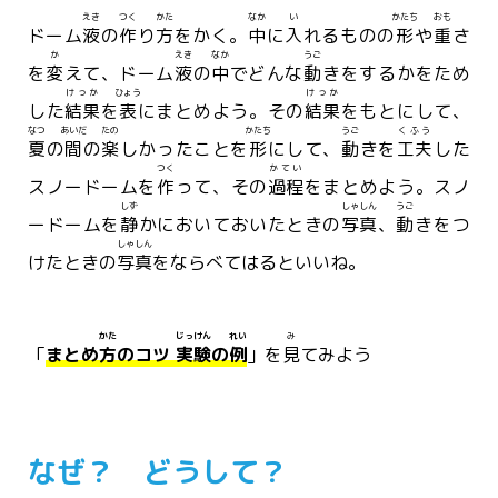
えき
つく
かた
なか
い
かたち
おも
ドーム
液
の
作
り
方
をかく。
中
に
入
れるものの
形
や
重
さ
か
えき
なか
うご
を
変
えて、ドーム
液
の
中
でどんな
動
きをするかをため
けっか
ひょう
けっか
した
結果
を
表
にまとめよう。その
結果
をもとにして、
なつ
あいだ
たの
かたち
うご
くふう
夏
の
間
の
楽
しかったことを
形
にして、
動
きを
工夫
した
つく
かてい
スノードームを
作
って、その
過程
をまとめよう。スノ
しず
しゃしん
うご
ードームを
静
かにおいておいたときの
写真
、
動
きをつ
しゃしん
けたときの
写真
をならべてはるといいね。
かた
じっけん
れい
み
「
まとめ
方
のコツ
実験
の
例
」を
見
てみよう
なぜ？ どうして？