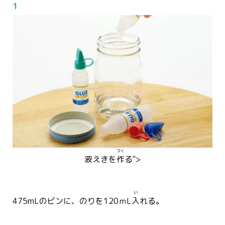
1
つく
液
えき
を
作
る">
い
475mLのビンに、のりを120ｍL
入
れる。