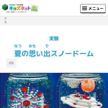
メニュー
P
R
実験
なつ
おも
で
夏
の
思
い
出
スノードーム
PR