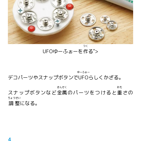
つく
UFO
ゆーふぉー
を
作
る">
ゆーふぉー
デコパーツやスナップボタンで
UFO
らしくかざる。
きんぞく
おも
スナップボタンなど
金属
のパーツをつけると
重
さの
ちょうせい
調整
になる。
4