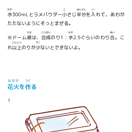
みず
こ
はんぶん
い
水
300ｍLとラメパウダー
小
さじ
半分
を
入
れて、あわが
たたないようにそっとまぜる。
えき
ごうせい
みず
あい
※ドーム
液
は、
合成
のり1：
水
2.5ぐらいのわり
合
。こ
いじょう
すく
れ
以上
のりが
少
ないとできないよ。
はなび
つく
花火
を
作
る
1