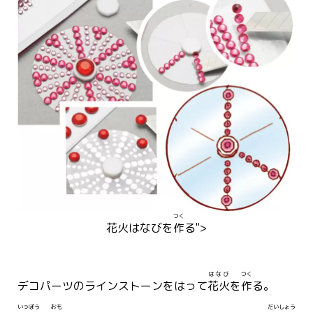
つく
花火
はなび
を
作
る">
はなび
つく
デコパーツのラインストーンをはって
花火
を
作
る。
いっぽう
おも
だいしょう