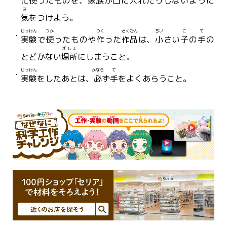
に
使
ったものを、
家族
が
口
に
入
れたりしないように
き
気
をつけよう。
じっけん
つか
つく
さくひん
ちい
こ
て
実験
で
使
ったものや
作
った
作品
は、
小
さい
子
の
手
の
ばしょ
とどかない
場所
にしまうこと。
じっけん
かなら
て
実験
をしたあとは、
必
ず
手
をよくあらうこと。