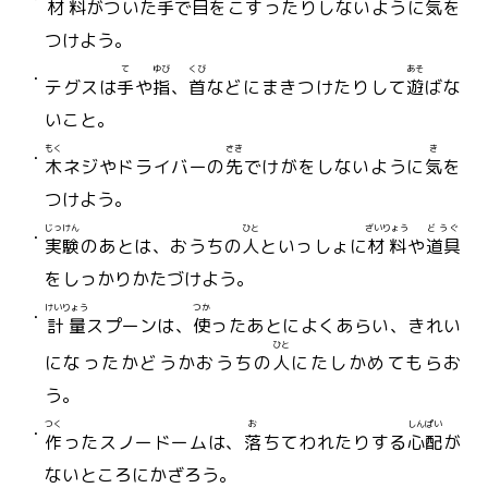
材料
がついた
手
で
目
をこすったりしないように
気
を
つけよう。
て
ゆび
くび
あそ
テグスは
手
や
指
、
首
などにまきつけたりして
遊
ばな
いこと。
もく
さき
き
木
ネジやドライバーの
先
でけがをしないように
気
を
つけよう。
じっけん
ひと
ざいりょう
どうぐ
実験
のあとは、おうちの
人
といっしょに
材料
や
道具
をしっかりかたづけよう。
けいりょう
つか
計量
スプーンは、
使
ったあとによくあらい、きれい
ひと
になったかどうかおうちの
人
にたしかめてもらお
う。
つく
お
しんぱい
作
ったスノードームは、
落
ちてわれたりする
心配
が
ないところにかざろう。