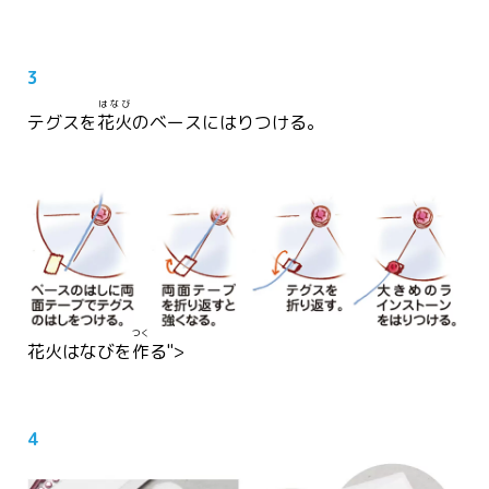
3
はなび
テグスを
花火
のベースにはりつける。
つく
花火
はなび
を
作
る">
4