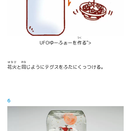
つく
UFO
ゆーふぉー
を
作
る">
はなび
おな
花火
と
同
じようにテグスをふたにくっつける。
6