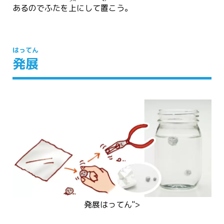
あるのでふたを
上
にして
置
こう。
はってん
発展
発展
はってん
">