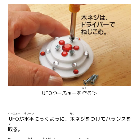
つく
UFO
ゆーふぉー
を
作
る">
ゆーふぉー
すいへい
もく
UFO
が
水平
にうくように、
木
ネジをつけてバランスを
と
取
る。
もく
おも
ちょうせい
ゆーふぉー