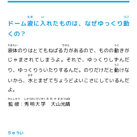
えき
い
うご
ドーム
液
に
入
れたものは、なぜゆっくり
動
くの？
えきたい
ちから
うご
液体
のりはとてもねばる
力
があるので、ものの
動
きが
じゃまされてしまうよ。それで、ゆっくりしずんだ
うご
り、ゆっくりういたりするんだ。のりだけだと
動
けな
みず
いから、
水
とまぜてちょうどよいこさにしているんだ
よ。
かんしゅう
しゅうめいだいがく
おおやま
みつはる
監修
：
秀明大学
大山
光晴
ちゅうい