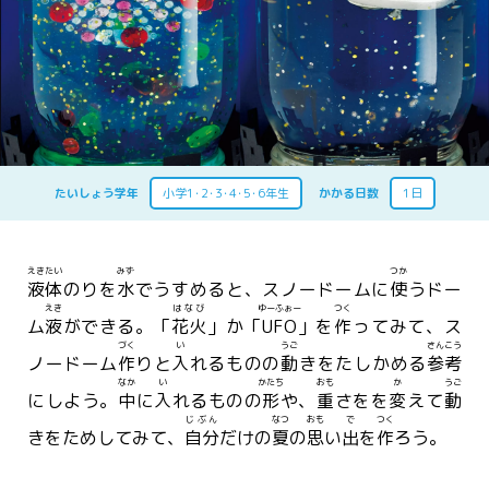
たいしょう学年
小学1･2･3･4･5･6年生
かかる日数
1日
えきたい
みず
つか
液体
のりを
水
でうすめると、スノードームに
使
うドー
えき
はなび
ゆーふぉー
つく
ム
液
ができる。「
花火
」か「
UFO
」を
作
ってみて、ス
づく
い
うご
さんこう
ノードーム
作
りと
入
れるものの
動
きをたしかめる
参考
なか
い
かたち
おも
か
うご
にしよう。
中
に
入
れるものの
形
や、
重
さをを
変
えて
動
じぶん
なつ
おも
で
つく
きをためしてみて、
自分
だけの
夏
の
思
い
出
を
作
ろう。