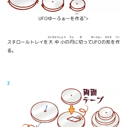
つく
UFO
ゆーふぉー
を
作
る">
だいちゅうしょう
えん
き
ゆーふぉー
かたち
つく
スチロールトレイを
大中小
の
円
に
切
って
UFO
の
形
を
作
る。
2