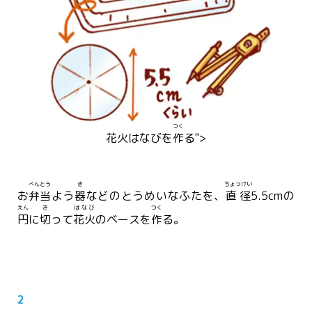
つく
花火
はなび
を
作
る">
べんとう
き
ちょっけい
お
弁当
よう
器
などのとうめいなふたを、
直径
5.5cmの
えん
き
はなび
つく
円
に
切
って
花火
のベースを
作
る。
2