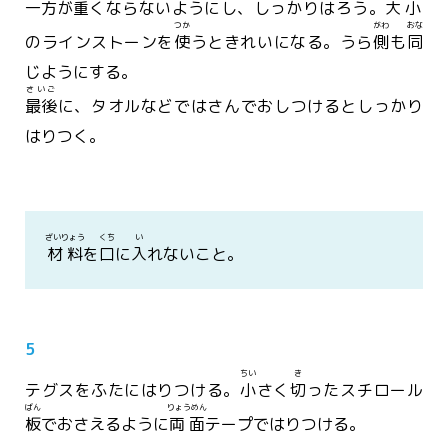
一方
が
重
くならないようにし、しっかりはろう。
大小
つか
がわ
おな
のラインストーンを
使
うときれいになる。うら
側
も
同
じようにする。
さいご
最後
に、タオルなどではさんでおしつけるとしっかり
はりつく。
ざいりょう
くち
い
材料
を
口
に
入
れないこと。
5
ちい
き
テグスをふたにはりつける。
小
さく
切
ったスチロール
ばん
りょうめん
板
でおさえるように
両面
テープではりつける。