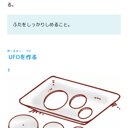
る。
ふたをしっかりしめること。
ゆーふぉー
つく
UFO
を
作
る
1