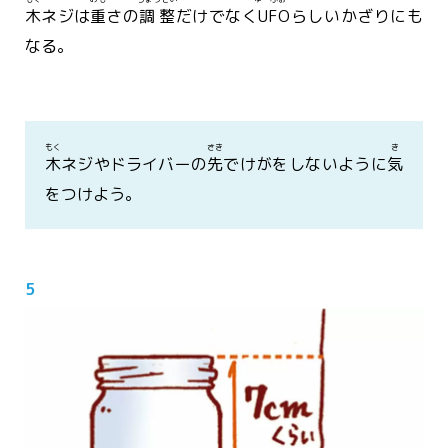
木
ネジは
重
さの
調整
だけでなく
UFO
らしいかざりにも
なる。
もく
さき
き
木
ネジやドライバーの
先
でけがをしないように
気
をつけよう。
5