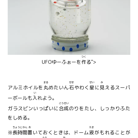
つく
UFO
ゆーふぉー
を
作
る">
まる
せき
せい
み
アルミホイルを
丸
めたいん
石
やわく
星
に
見
えるスーパ
い
ーボールも
入
れよう。
ごうせい
ガラスビンいっぱいに
合成
のりをたし、しっかりふた
をしめる。
ちょうじかん
お
えき
※
長時間
置
いておくときは、ドーム
液
がもれることが
うえ
お