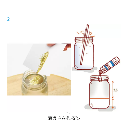
2
つく
液
えき
を
作
る">