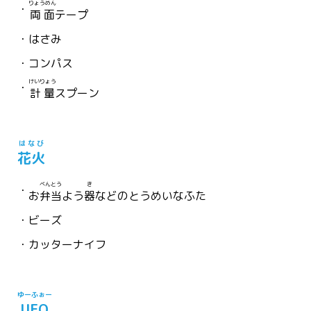
りょうめん
両面
テープ
はさみ
コンパス
けいりょう
計量
スプーン
はなび
花火
べんとう
き
お
弁当
よう
器
などのとうめいなふた
ビーズ
カッターナイフ
ゆーふぉー
UFO