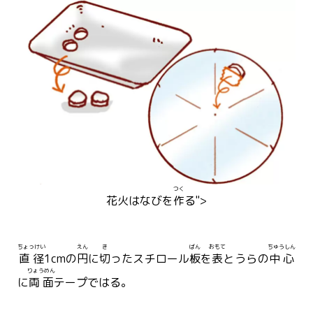
つく
花火
はなび
を
作
る">
ちょっけい
えん
き
ばん
おもて
ちゅうしん
直径
1cmの
円
に
切
ったスチロール
板
を
表
とうらの
中心
りょうめん
に
両面
テープではる。