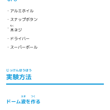
アルミホイル
スナップボタン
もく
木
ネジ
ドライバー
スーパーボール
じっけん
ほうほう
実験
方法
えき
つく
ドーム
液
を
作
る