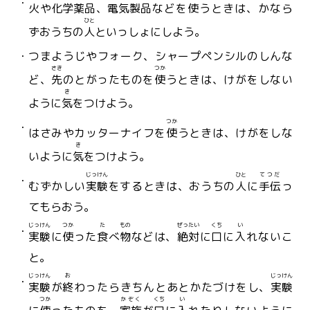
火
や
化学
薬品
、
電気
製品
などを
使
うときは、かなら
ひと
ずおうちの
人
といっしょにしよう。
つまようじやフォーク、シャープペンシルのしんな
さき
つか
ど、
先
のとがったものを
使
うときは、けがをしない
き
ように
気
をつけよう。
つか
はさみやカッターナイフを
使
うときは、けがをしな
き
いように
気
をつけよう。
じっけん
ひと
てつだ
むずかしい
実験
をするときは、おうちの
人
に
手伝
っ
てもらおう。
じっけん
つか
た
もの
ぜったい
くち
い
実験
に
使
った
食
べ
物
などは、
絶対
に
口
に
入
れないこ
と。
じっけん
お
じっけん
実験
が
終
わったらきちんとあとかたづけをし、
実験
つか
かぞく
くち
い