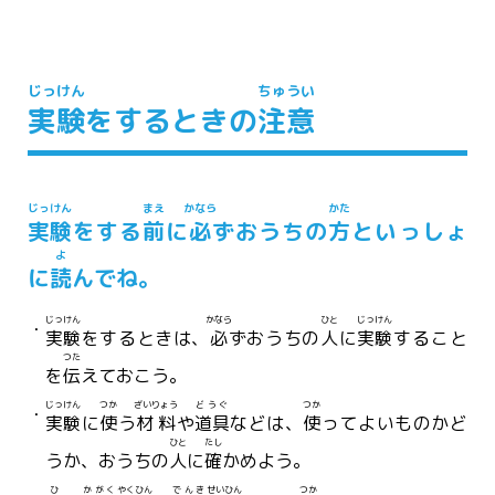
じっけん
ちゅうい
実験
をするときの
注意
じっけん
まえ
かなら
かた
実験
をする
前
に
必
ずおうちの
方
といっしょ
よ
に
読
んでね。
じっけん
かなら
ひと
じっけん
実験
をするときは、
必
ずおうちの
人
に
実験
すること
つた
を
伝
えておこう。
じっけん
つか
ざいりょう
どうぐ
つか
実験
に
使
う
材料
や
道具
などは、
使
ってよいものかど
ひと
たし
うか、おうちの
人
に
確
かめよう。
ひ
かがく
やくひん
でんき
せいひん
つか