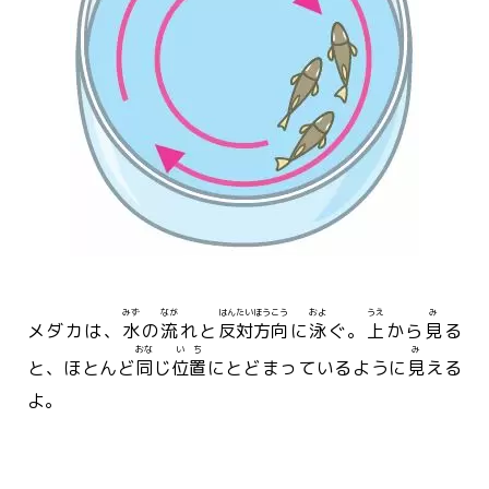
みず
なが
はんたい
ほうこう
およ
うえ
み
メダカは、
水
の
流
れと
反対
方向
に
泳
ぐ。
上
から
見
る
おな
いち
み
と、ほとんど
同
じ
位置
にとどまっているように
見
える
よ。