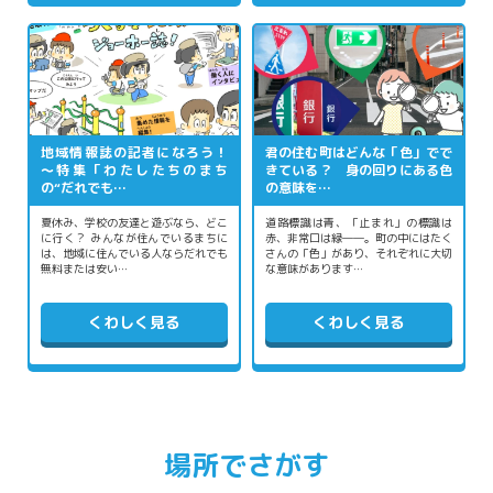
地域情報誌の記者になろう！
君の住む町はどんな「色」でで
～特集「わたしたちのまち
きている？ 身の回りにある色
の“だれでも…
の意味を…
夏休み、学校の友達と遊ぶなら、どこ
道路標識は青、「止まれ」の標識は
に行く？ みんなが住んでいるまちに
赤、非常口は緑――。町の中にはたく
は、地域に住んでいる人ならだれでも
さんの「色」があり、それぞれに大切
無料または安い…
な意味があります…
くわしく見る
くわしく見る
場所でさがす