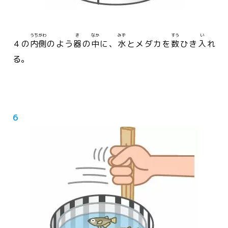
うちがわ
き
なか
みず
すう
い
４の
内側
のよう
器
の
中
に、
水
とメダカを
数
ひき
入
れ
る。
6