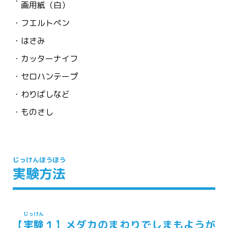
画用紙
（
白
）
フエルトペン
はさみ
カッターナイフ
セロハンテープ
わりばしなど
ものさし
じっけん
ほうほう
実験
方法
じっけん
【
実験
１】メダカのまわりでしまもようが