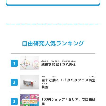
自由研究人気ランキング
めんぼう
ちょうせん
せいはちめんたい
綿棒
で
挑戦
！
正八面体
まわ
うご
さいせい
回
すと
動
く！パタパタアニメ
再生
そうち
装置
100円ショップ「セリア」で自由研
究