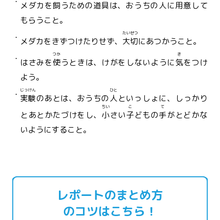
メダカを
飼
うための
道具
は、おうちの
人
に
用意
して
もらうこと。
たいせつ
メダカをきずつけたりせず、
大切
にあつかうこと。
つか
き
はさみを
使
うときは、けがをしないように
気
をつけ
よう。
じっけん
ひと
実験
のあとは、おうちの
人
といっしょに、しっかり
ちい
こ
て
とあとかたづけをし、
小
さい
子
どもの
手
がとどかな
いようにすること。
レポートのまとめ方
のコツはこちら！