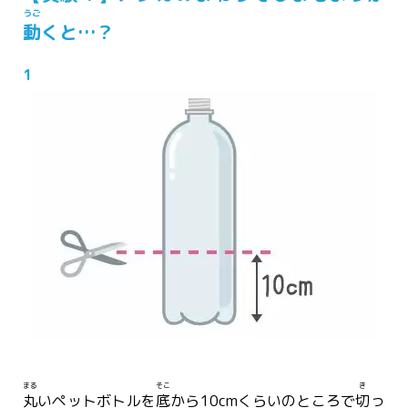
うご
動
くと…？
1
まる
そこ
き
丸
いペットボトルを
底
から10cmくらいのところで
切
っ