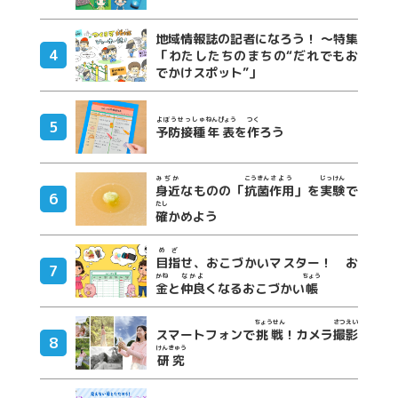
地域情報誌の記者になろう！ ～特集
「わたしたちのまちの“だれでもお
でかけスポット”」
よぼうせっしゅ
ねんぴょう
つく
予防接種
年表
を
作
ろう
みぢか
こうきん
さよう
じっけん
身近
なものの「
抗菌
作用
」を
実験
で
たし
確
かめよう
めざ
目指
せ、おこづかいマスター！ お
かね
なかよ
ちょう
金
と
仲良
くなるおこづかい
帳
ちょうせん
さつえい
スマートフォンで
挑戦
！カメラ
撮影
けんきゅう
研究