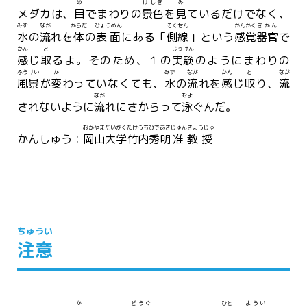
め
けしき
み
メダカは、
目
でまわりの
景色
を
見
ているだけでなく、
みず
なが
からだ
ひょうめん
そくせん
かんかく
きかん
水
の
流
れを
体
の
表面
にある「
側線
」という
感覚
器官
で
かん
と
じっけん
感
じ
取
るよ。そのため、１の
実験
のようにまわりの
ふうけい
か
みず
なが
かん
と
なが
風景
が
変
わっていなくても、
水
の
流
れを
感
じ
取
り、
流
なが
およ
されないように
流
れにさからって
泳
ぐんだ。
おかやまだいがく
たけうち
ひであき
じゅんきょうじゅ
かんしゅう：
岡山大学
竹内
秀明
准教授
ちゅうい
注意
か
どうぐ
ひと
ようい