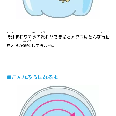
とけい
みず
なが
こうどう
時計
まわりの
水
の
流
れができるとメダカはどんな
行動
かんさつ
をとるか
観察
してみよう。
■こんなふうになるよ