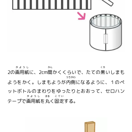
がようし
かん
くろ
2の
画用紙
に、2cm
間
かくくらいで、たての
黒
いしまも
うちがわ
ようをかく。しまもようが
内側
になるように、１のペ
ットボトルのまわりをゆったりとおおって、セロハン
がようし
まる
こてい
テープで
画用紙
を
丸
く
固定
する。