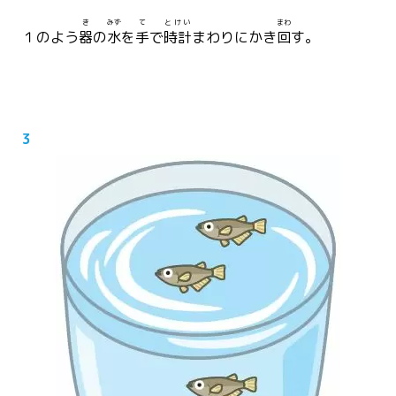
き
みず
て
とけい
まわ
１のよう
器
の
水
を
手
で
時計
まわりにかき
回
す。
3