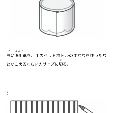
しろ
がようし
白
い
画用紙
を、１のペットボトルのまわりをゆったり
き
とかこえるくらいのサイズに
切
る。
3