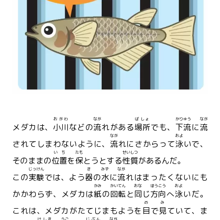
おがわ
なが
ばしょ
かりゅう
なが
メダカは、
小川
などの
流
れがある
場所
でも、
下流
に
流
なが
およ
されてしまわないように、
流
れにさからって
泳
いで、
いち
たも
せいしつ
そのままの
位置
を
保
とうとする
性質
があるんだ。
じっけん
き
みず
なが
この
実験
では、よう
器
の
水
に
流
れはまったくないにも
かみ
かいてん
おな
ほうこう
およ
かかわらず、メダカは
紙
の
回転
と
同
じ
方向
へ
泳
いだ。
め
み
これは、メダカがたてじまもようを
目
で
見
ていて、ま
けしき
うご
じぶん
なが