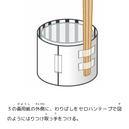
がようし
そとがわ
ず
３の
画用紙
の
外側
に、わりばしをセロハンテープで
図
と
て
のようにはりつけ
取
っ
手
をつける。