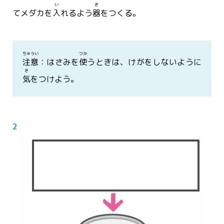
い
き
てメダカを
入
れるよう
器
をつくる。
ちゅうい
つか
注意
：はさみを
使
うときは、けがをしないように
き
気
をつけよう。
2