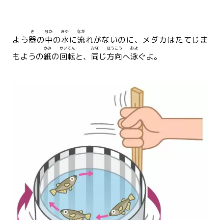
き
なか
みず
なが
よう
器
の
中
の
水
に
流
れがないのに、メダカはたてじま
かみ
かいてん
おな
ほうこう
およ
もようの
紙
の
回転
と、
同
じ
方向
へ
泳
ぐよ。