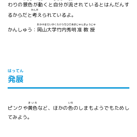
わりの
景色
が
動
くと
自分
が
流
されているとはんだんす
かんが
るからだと
考
えられているよ。
おかやまだいがく
たけうち
ひであき
じゅんきょうじゅ
かんしゅう：
岡山大学
竹内
秀明
准教授
はってん
発展
きいろ
いろ
ピンクや
黄色
など、ほかの
色
のしまもようでもためし
てみよう。