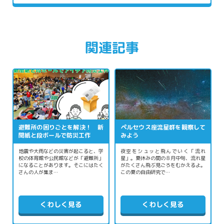
関連記事
避難所の困りごとを解決！ 新
ペルセウス座流星群を観察して
聞紙と段ボールで防災工作
みよう
地震や大雨などの災害が起こると、学
夜空をシュッと飛んでいく「流れ
校の体育館や公民館などが「避難所」
星」。夏休みの間の８月中旬、流れ星
になることがあります。そこにはたく
がたくさん飛ぶ見ごろをむかえるよ。
さんの人が集ま…
この夏の自由研究で…
くわしく見る
くわしく見る