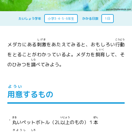
たいしょう学年
小学3･4･5･6年生
かかる日数
1日
しげき
こうどう
メダカにある
刺激
をあたえてみると、おもしろい
行動
しいく
をとることがわかっているよ。メダカを
飼育
して、そ
しら
のひみつを
調
べてみよう。
ようい
用意
するもの
まる
いじょう
ぽん
丸
いペットボトル（2L
以上
のもの）１
本
がようし
しろ