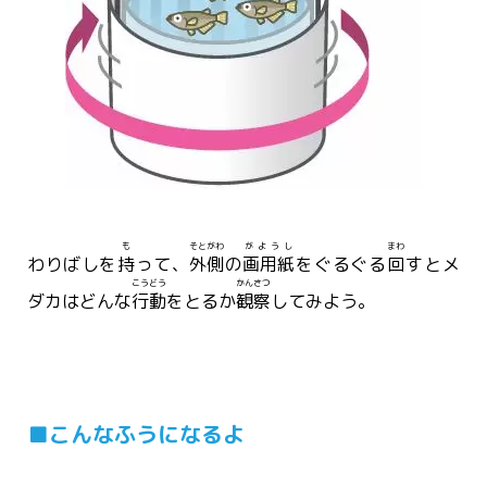
も
そとがわ
がようし
まわ
わりばしを
持
って、
外側
の
画用紙
をぐるぐる
回
すとメ
こうどう
かんさつ
ダカはどんな
行動
をとるか
観察
してみよう。
■こんなふうになるよ