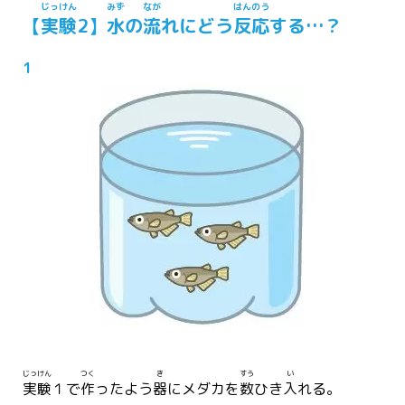
じっけん
みず
なが
はんのう
【
実験
2】
水
の
流
れにどう
反応
する…？
1
じっけん
つく
き
すう
い
実験
１で
作
ったよう
器
にメダカを
数
ひき
入
れる。