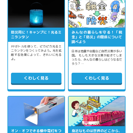
防災用に！キャンプに！光るミ
みんなの暮らしを守る！「税
ニランタン
金」と「防災」の関係について
調べよう
PPボトルを使って、ピカピカ光るミ
ニランタンをつくってみよう。光を拡
日本は地震や台風など自然災害が多い
散する効果によって、きれいに光る
国。 もしも大きな災害が起きてしま
よ。
ったら、みんなの暮らしはどうなるだ
ろう？ …
くわしく見る
くわしく見る
オン・オフできる懐中電灯をつ
身近なものは世界のどこから、