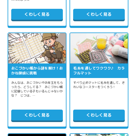
くわしく見る
くわしく見る
おこづかい帳から謎を解け！お
毛糸を通してワクワク♪ カラ
かね探偵に挑戦
フルマット
みんなは、おこづかいやお年玉をもら
すべり止めマットに毛糸を通して、き
ったら、どうしてる？ おこづかい帳
れいなコースターをつくろう！
に記録している子もいるんじゃないか
な？ じつは、…
くわしく見る
くわしく見る