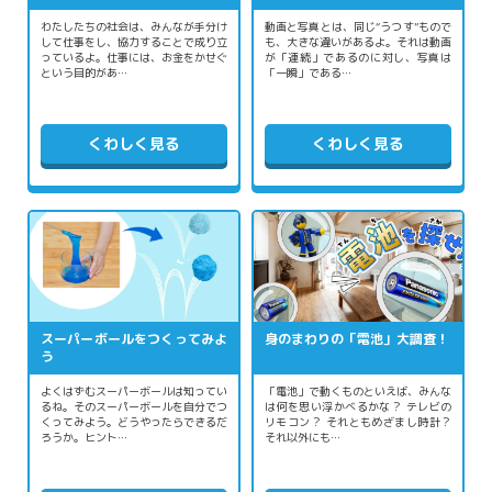
わたしたちの社会は、みんなが手分け
動画と写真とは、同じ“うつす”もので
して仕事をし、協力することで成り立
も、大きな違いがあるよ。それは動画
っているよ。仕事には、お金をかせぐ
が「連続」であるのに対し、写真は
という目的があ…
「一瞬」である…
くわしく見る
くわしく見る
スーパーボールをつくってみよ
身のまわりの「電池」大調査！
う
よくはずむスーパーボールは知ってい
「電池」で動くものといえば、みんな
るね。そのスーパーボールを自分でつ
は何を思い浮かべるかな？ テレビの
くってみよう。どうやったらできるだ
リモコン？ それともめざまし時計？
ろうか。ヒント…
それ以外にも…