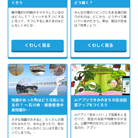
くろう
どう届く？
懐中電灯の内側がキラキラしているの
みんなの家のリビングにもある身の回
はどうして？ スイッチをオンにする
りのものは、どこから、どうやって届
と光って、オフにすると消えるのはど
いているのだろう。実は、毎日の生活
んなしくみにな…
は「世界」とつ…
くわしく見る
くわしく見る
地震があった町はどう元気にな
AIアプリできみのまちの昆虫図
るの？ 〜石川県・能登能登半
鑑マップをつくろう
島地震か…
AIアプリ「虫みっけ！」で写真をとる
だけで、昆虫の名前や特徴がわかる
大きな地震がおきると、たくさんの家
よ。公園や町のなかにどんな昆虫がい
がたおれたり、水が止まったり、町が
るのか、アプリ…
こわれて、みんなのくらしは大変にな
ってしまうね。…