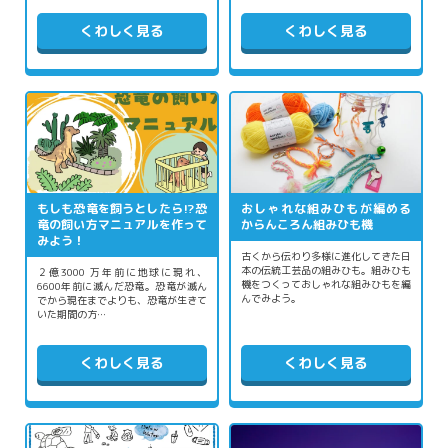
くわしく見る
くわしく見る
もしも恐竜を飼うとしたら⁉恐
おしゃれな組みひもが編める
竜の飼い方マニュアルを作って
からんころん組みひも機
みよう！
古くから伝わり多様に進化してきた日
本の伝統工芸品の組みひも。組みひも
２億3000 万年前に地球に現れ、
機をつくっておしゃれな組みひもを編
6600年前に滅んだ恐竜。恐竜が滅ん
んでみよう。
でから現在までよりも、恐竜が生きて
いた期間の方…
くわしく見る
くわしく見る