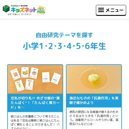
メニュー
自由研究テーマを探す
小学1･2･3･4･5･6年生
豆乳が切り札⁉ めざせ朝の“満
身近なものの「抗菌作用」を実
たんぱく”！「たんぱく質カー
験で確かめよう
ド」を…
病気の原因になる細菌が増えるのをお
さえるはたらきを「抗菌作用」とい
朝ごはんの栄養素について考えたこと
う。消毒用アルコールやうがい薬、薬
はある？豆乳は簡単に朝ごはんにたん
用石けんなどには…
ぱく質をとることができるんだ！ パ
ズルのように…