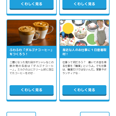
くわしく見る
くわしく見る
ふわふわ「ダルゴナコーヒー」
身近な人のお仕事に１日密着取
をつくろう！
材！
二層になった見た目がオシャレなこの
仕事って何だろう？ 働いてお金を得
飲み物の名前は「ダルゴナコーヒ
る仕事を「職業」というよ。でも仕事
ー」。ミルクの上にクリーム状に泡立
は、職業だけではないんだ。家事やボ
てたコーヒーをのせ…
ランティアな…
くわしく見る
くわしく見る