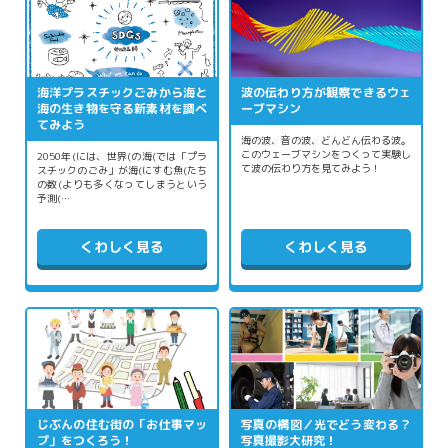
海洋プラスチックごみから海と
波の伝わり方が観察できるウェ
海の生き物を守る新素材を調べ
ーブマシン
てみよう
海の波、音の波、どんどん伝わる波。
このウェーブマシンをつくって実験し
2050年(には、世界(の海(では「プラ
て波の伝わり方を見てみよう！
スチックのごみ」が海(にすむ魚(たち
の数(よりも多くなってしまうという
予測(…
くわしく見る
くわしく見る
じぶんの住む街の「お仕事マッ
写真の構図／光でどう変わる？
プ」をつくろう！
写真撮影大研究！