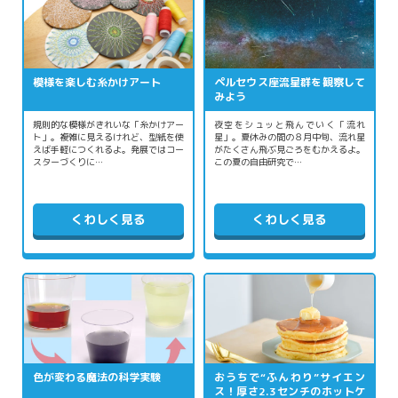
模様を楽しむ糸かけアート
ペルセウス座流星群を観察して
みよう
規則的な模様がきれいな「糸かけアー
夜空をシュッと飛んでいく「流れ
ト」。複雑に見えるけれど、型紙を使
星」。夏休みの間の８月中旬、流れ星
えば手軽につくれるよ。発展ではコー
がたくさん飛ぶ見ごろをむかえるよ。
スターづくりに…
この夏の自由研究で…
くわしく見る
くわしく見る
色が変わる魔法の科学実験
おうちで“ふんわり”サイエン
ス！厚さ2.3センチのホットケ