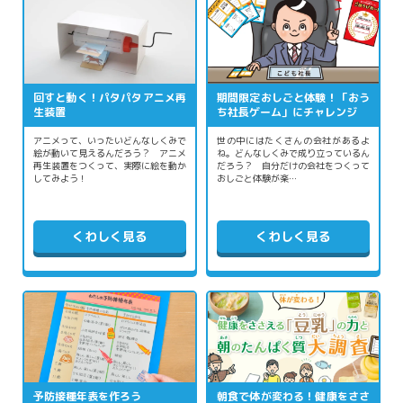
回すと動く！パタパタアニメ再
期間限定おしごと体験！「おう
生装置
ち社長ゲーム」にチャレンジ
アニメって、いったいどんなしくみで
世の中にはたくさんの会社があるよ
絵が動いて見えるんだろう？ アニメ
ね。どんなしくみで成り立っているん
再生装置をつくって、実際に絵を動か
だろう？ 自分だけの会社をつくって
してみよう！
おしごと体験が楽…
くわしく見る
くわしく見る
予防接種年表を作ろう
朝食で体が変わる！健康をささ