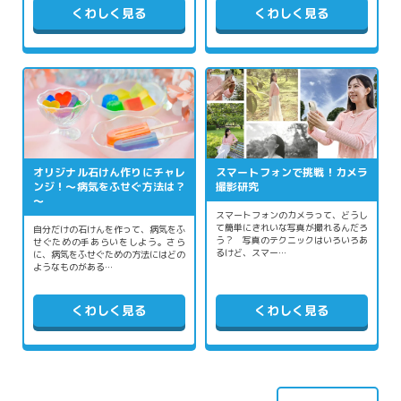
くわしく見る
くわしく見る
オリジナル石けん作りにチャレ
スマートフォンで挑戦！カメラ
ンジ！～病気をふせぐ方法は？
撮影研究
～
スマートフォンのカメラって、どうし
て簡単にきれいな写真が撮れるんだろ
自分だけの石けんを作って、病気をふ
う？ 写真のテクニックはいろいろあ
せぐための手あらいをしよう。さら
るけど、スマー…
に、病気をふせぐための方法にはどの
ようなものがある…
くわしく見る
くわしく見る