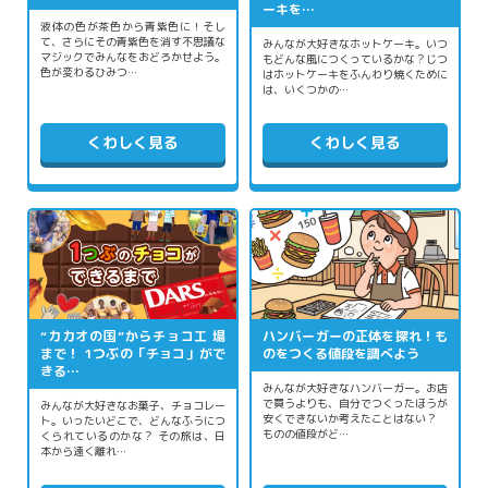
ーキを…
液体の色が茶色から青紫色に！そし
て、さらにその青紫色を消す不思議な
みんなが大好きなホットケーキ。いつ
マジックでみんなをおどろかせよう。
もどんな風につくっているかな？じつ
色が変わるひみつ…
はホットケーキをふんわり焼くために
は、いくつかの…
くわしく見る
くわしく見る
“カカオの国”からチョコ工 場
ハンバーガーの正体を探れ！も
まで！ 1つぶの「チョコ」がで
のをつくる値段を調べよう
きる…
みんなが大好きなハンバーガー。お店
で買うよりも、自分でつくったほうが
みんなが大好きなお菓子、チョコレー
安くできないか考えたことはない？
ト。いったいどこで、どんなふうにつ
ものの値段がど…
くられているのかな？ その旅は、日
本から遠く離れ…