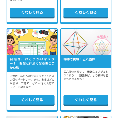
くわしく見る
くわしく見る
目指せ、おこづかいマスタ
綿棒で挑戦！正八面体
ー！ お金と仲良くなるおこづ
かい帳
正八面体を使って、素敵なオブジェを
つくろう！ 頑張れば、より複雑な図
お金は、私たちの生活を支えてくれる
形もできるかも？
大切なパートナー。でも、お金はどこ
からやってきて、どこへ行くんだろ
う？ この研究で…
くわしく見る
くわしく見る