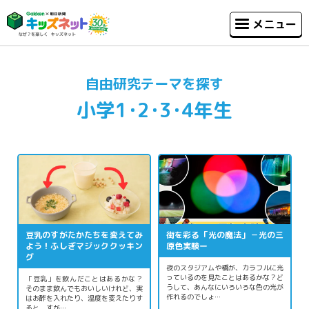
メニュー
自由研究テーマを探す
小学1･2･3･4年生
豆乳のすがたかたちを変えてみ
街を彩る「光の魔法」－光の三
よう！ふしぎマジッククッキン
原色実験ー
グ
夜のスタジアムや橋が、カラフルに光
っているのを見たことはあるかな？ど
「豆乳」を飲んだことはあるかな？
うして、あんなにいろいろな色の光が
そのまま飲んでもおいしいけれど、実
作れるのでしょ…
はお酢を入れたり、温度を変えたりす
ると、すが…