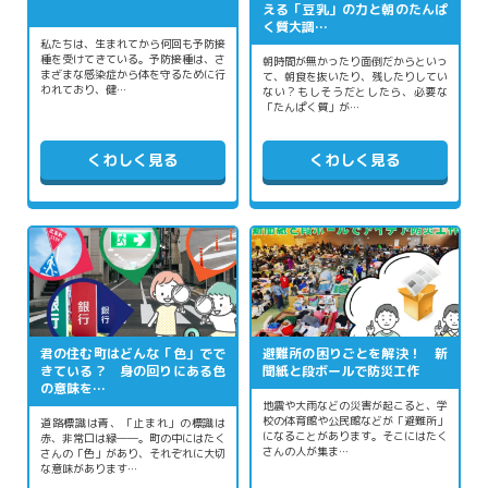
える「豆乳」の力と朝のたんぱ
く質大調…
私たちは、生まれてから何回も予防接
種を受けてきている。予防接種は、さ
朝時間が無かったり面倒だからといっ
まざまな感染症から体を守るために行
て、朝食を抜いたり、残したりしてい
われており、健…
ない？もしそうだとしたら、必要な
「たんぱく質」が…
くわしく見る
くわしく見る
君の住む町はどんな「色」でで
避難所の困りごとを解決！ 新
きている？ 身の回りにある色
聞紙と段ボールで防災工作
の意味を…
地震や大雨などの災害が起こると、学
校の体育館や公民館などが「避難所」
道路標識は青、「止まれ」の標識は
になることがあります。そこにはたく
赤、非常口は緑――。町の中にはたく
さんの人が集ま…
さんの「色」があり、それぞれに大切
な意味があります…