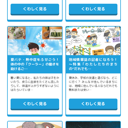
くわしく見る
くわしく見る
夏バテ・熱中症をふせごう！
地域情報誌の記者になろう！
体の中の「クーラー」の働きを
～特集「わたしたちのまち
助けるご…
の“だれでも…
暑い夏になると、私たちの体は汗をか
夏休み、学校の友達と遊ぶなら、どこ
いたり、皮ふに血液をたくさん流した
に行く？ みんなが住んでいるまちに
りして、体温が上がりすぎないように
は、地域に住んでいる人ならだれでも
はたらいていま…
無料または安い…
くわしく見る
くわしく見る