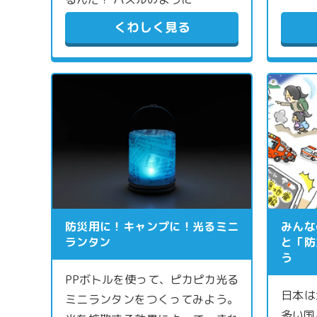
くわしく見る
防災用に！キャンプに！光るミニ
みんな
ランタン
と「防
う
PPボトルを使って、ピカピカ光る
日本は
ミニランタンをつくってみよう。
多い国