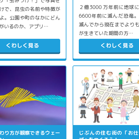
プリ「虫みっけ！」で写真を
２億3000 万年前に地球
けで、昆虫の名前や特徴が
6600年前に滅んだ恐竜
よ。公園や町のなかにどん
滅んでから現在までより
がいるのか、アプリ…
が生きていた期間の方…
くわしく見る
くわしく見る
わり方が観察できるウェー
じぶんの住む街の「お仕