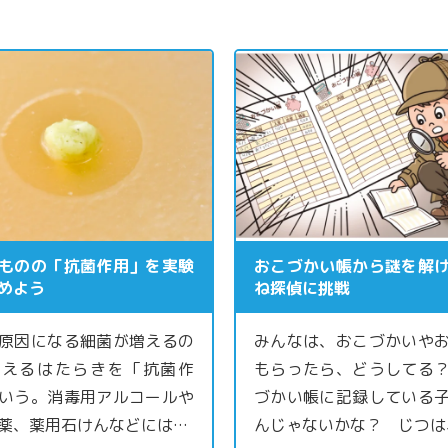
ものの「抗菌作用」を実験
おこづかい帳から謎を解
めよう
ね探偵に挑戦
原因になる細菌が増えるの
みんなは、おこづかいや
さえるはたらきを「抗菌作
もらったら、どうしてる
いう。消毒用アルコールや
づかい帳に記録している
薬、薬用石けんなどには…
んじゃないかな？ じつは