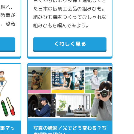
古くから伝わり多様に進化してき
に現れ、
た日本の伝統工芸品の組みひも。
。恐竜が
組みひも機をつくっておしゃれな
も、恐竜
組みひもを編んでみよう。
くわしく見る
事マッ
写真の構図／光でどう変わる？写