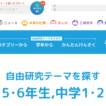
のテーマ探しをサポート
P
R
ニュース
未来の仕事
まんが
工場見学
自由研究テーマ
をさがす
カテゴリーから
学年から
かんたんけんさく
自由研究テーマを探す
5･6年生,中学1･