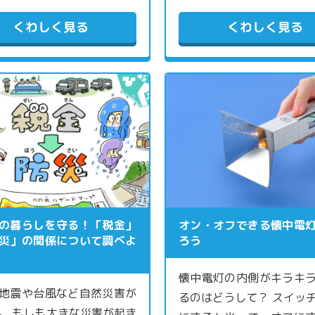
くわしく見る
くわしく見る
の暮らしを守る！「税金」
オン・オフできる懐中電
災」の関係について調べよ
ろう
懐中電灯の内側がキラキ
地震や台風など自然災害が
るのはどうして？ スイッ
。 もしも大きな災害が起き