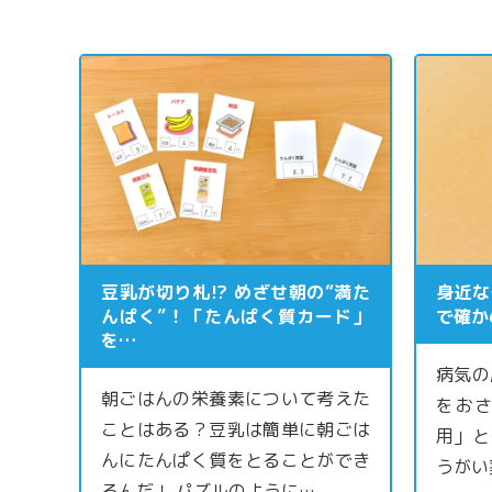
豆乳が切り札⁉ めざせ朝の“満た
身近な
んぱく”！「たんぱく質カード」
で確か
を…
病気の
朝ごはんの栄養素について考えた
をお
ことはある？豆乳は簡単に朝ごは
用」と
んにたんぱく質をとることができ
うがい
るんだ！ パズルのように…