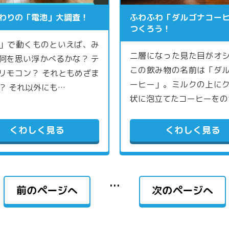
わりの「電池」大調査！
ふわふわ「ダルゴナコー
つくろう！
」で動くものといえば、み
二層になった見た目がオ
何を思い浮かべるかな？ テ
この飲み物の名前は「ダ
リモコン？ それともめざま
ーヒー」。ミルクの上に
？ それ以外にも…
状に泡立てたコーヒーをの
くわしく見る
くわしく見る
…
前のページへ
次のページへ