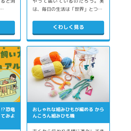
すると消
やって届いているのだろう。実
…
は、毎日の生活は「世界」とつ…
くわしく見る
ら⁉恐竜
おしゃれな組みひもが編める から
ってみよ
んころん組みひも機