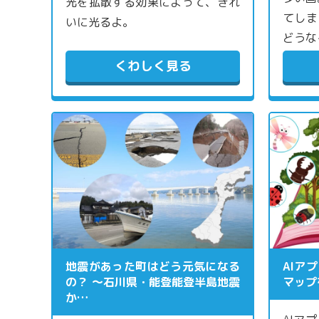
光を拡散する効果によって、きれ
てしま
いに光るよ。
どうな
くわしく見る
地震があった町はどう元気になる
AIア
の？ 〜石川県・能登能登半島地震
マップ
か…