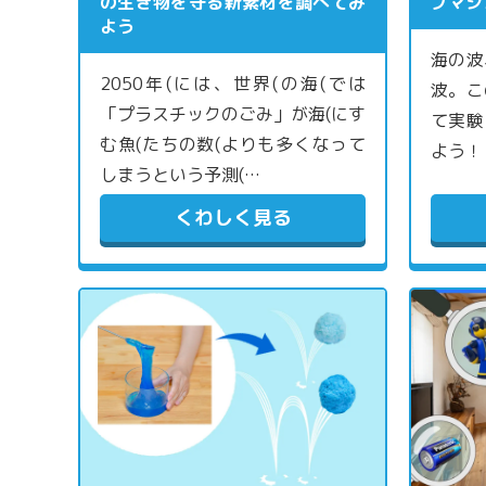
の生き物を守る新素材を調べてみ
ブマシ
よう
海の波
2050年(には、世界(の海(では
波。こ
「プラスチックのごみ」が海(にす
て実験
む魚(たちの数(よりも多くなって
よう！
しまうという予測(…
くわしく見る