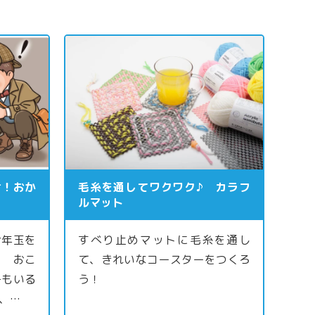
け！おか
毛糸を通してワクワク♪ カラフ
ルマット
お年玉を
すべり止めマットに毛糸を通し
？ おこ
て、きれいなコースターをつくろ
子もいる
う！
、…