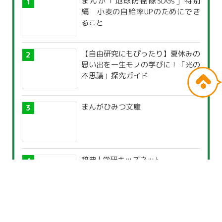
まんが「地球防衛隊SDGs」特別
編 小麦の自給率UPのためにでき
ること
【自由研究にもぴったり】夏休みの
思い出を一生モノの学びに！「光の
不思議」探究ガイド
まんがひみつ文庫
辞典 | 学研キッズネット
氷に塩をかけると、なぜ温度が下が