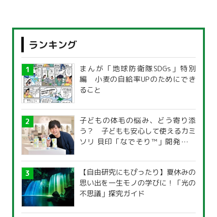
ランキング
まんが「地球防衛隊SDGs」特別
編 小麦の自給率UPのためにでき
ること
子どもの体毛の悩み、どう寄り添
う？ 子どもも安心して使えるカミ
ソリ 貝印「なでそり™」開発の思
い
【自由研究にもぴったり】夏休みの
思い出を一生モノの学びに！「光の
不思議」探究ガイド