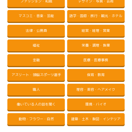
ファッション・和裁
デザイン・写真・芸術
マスコミ・音楽・芸能
語学・国際・旅行・観光・ホテル
法律・公務員
経営・経理・営業
福祉
栄養・調理・製菓
金融
医療・医療事務
アスリート・頭脳スポーツ選手
保育・教育
職人
理容・美容・ヘアメイク
働いている人の話を聞く
環境・バイオ
動物・フラワー・自然
建築・土木・製図・インテリア