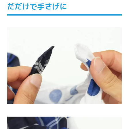
だだけで
手
さげに