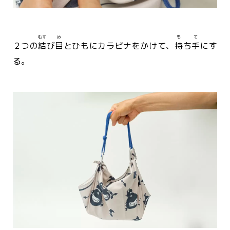
むす
め
も
て
２つの
結
び
目
とひもにカラビナをかけて、
持
ち
手
にす
る。