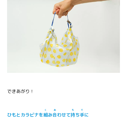
できあがり！
く
あ
も
て
ひもとカラビナを
組
み
合
わせて
持
ち
手
に