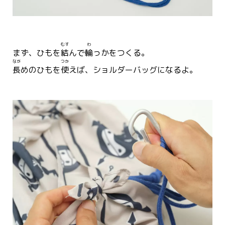
むす
わ
まず、ひもを
結
んで
輪
っかをつくる。
なが
つか
長
めのひもを
使
えば、ショルダーバッグになるよ。