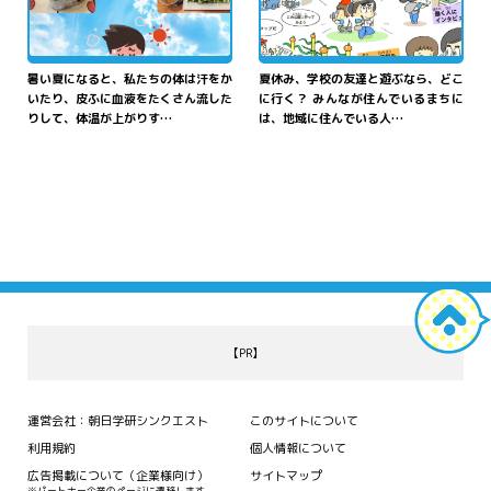
夏
なつ
バテ・
熱中症
を
からだ
なか
ふせごう！
体
の
中
の「ク
はたら
たす
ーラー」の
働
きを
助
ける
暑い夏になると、私たちの体は汗をか
夏休み、学校の友達と遊ぶなら、どこ
いたり、皮ふに血液をたくさん流した
に行く？ みんなが住んでいるまちに
ごはんをつくろう！">
りして、体温が上がりす…
は、地域に住んでいる人…
【PR】
運営会社：朝日学研シンクエスト
このサイトについて
利用規約
個人情報について
広告掲載について（企業様向け）
サイトマップ
※パートナー企業のページに遷移します