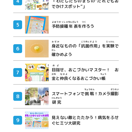
「わたしたちのまちの“だれでもお
でかけスポット”」
よぼうせっしゅ
ねんぴょう
つく
予防接種
年表
を
作
ろう
みぢか
こうきん
さよう
じっけん
身近
なものの「
抗菌
作用
」を
実験
で
たし
確
かめよう
めざ
目指
せ、おこづかいマスター！ お
かね
なかよ
ちょう
金
と
仲良
くなるおこづかい
帳
ちょうせん
さつえい
スマートフォンで
挑戦
！カメラ
撮影
けんきゅう
研究
見えない敵とたたかう！病気をふせ
ぐヒミツ大研究