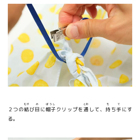
むす
め
ぼうし
とお
も
て
２つの
結
び
目
に
帽子
クリップを
通
して、
持
ち
手
にす
る。