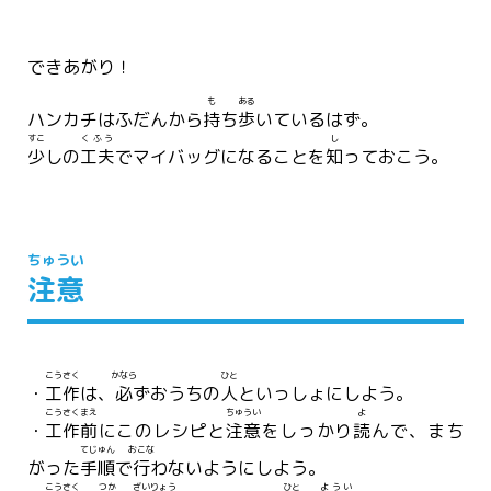
できあがり！
も
ある
ハンカチはふだんから
持
ち
歩
いているはず。
すこ
くふう
し
少
しの
工夫
でマイバッグになることを
知
っておこう。
ちゅうい
注意
こうさく
かなら
ひと
・
工作
は、
必
ずおうちの
人
といっしょにしよう。
こうさく
まえ
ちゅうい
よ
・
工作
前
にこのレシピと
注意
をしっかり
読
んで、まち
てじゅん
おこな
がった
手順
で
行
わないようにしよう。
こうさく
つか
ざいりょう
ひと
ようい