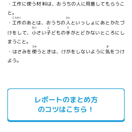
・
工作
に
使
う
材料
は、おうちの
人
に
用意
してもらうこ
と。
こうさく
ひと
・
工作
のあとは、おうちの
人
といっしょにあとかたづ
ちい
こ
て
けをして、
小
さい
子
どもの
手
がとどかないところにし
まうこと。
つか
き
・はさみを
使
うときは、けがをしないように
気
をつけ
よう。
レポートのまとめ方
のコツはこちら！