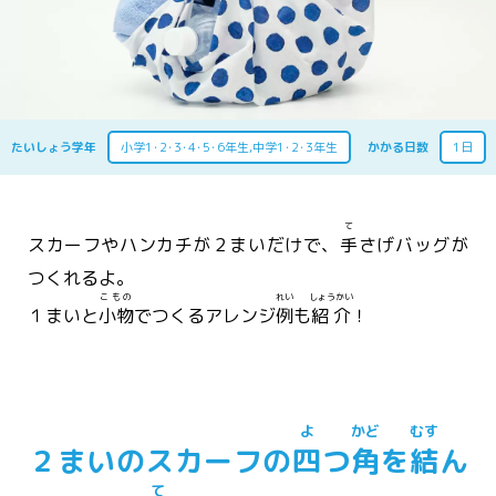
たいしょう学年
小学1･2･3･4･5･6年生,中学1･2･3年生
かかる日数
1日
て
スカーフやハンカチが２まいだけで、
手
さげバッグが
つくれるよ。
こもの
れい
しょうかい
１まいと
小物
でつくるアレンジ
例
も
紹介
！
よ
かど
むす
２まいのスカーフの
四
つ
角
を
結
ん
て