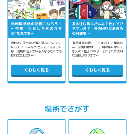
地域情報誌の記者になろう！
君の住む町はどんな「色」でで
～特集「わたしたちのまち
きている？ 身の回りにある色
の“だれでも…
の意味を…
夏休み、学校の友達と遊ぶなら、どこ
道路標識は青、「止まれ」の標識は
に行く？ みんなが住んでいるまちに
赤、非常口は緑――。町の中にはたく
は、地域に住んでいる人ならだれでも
さんの「色」があり、それぞれに大切
無料または安い…
な意味があります…
くわしく見る
くわしく見る
場所でさがす