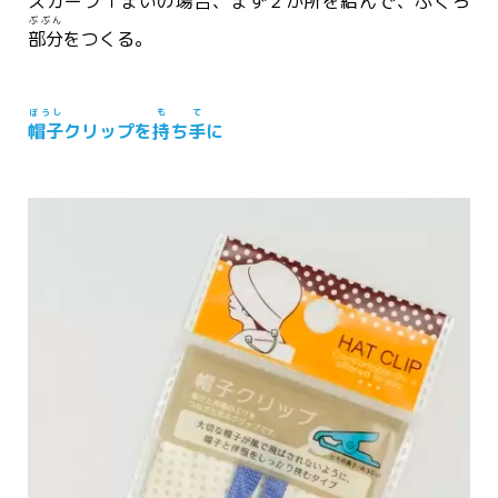
スカーフ１まいの
場合
、まず２か
所
を
結
んで、ふくろ
ぶぶん
部分
をつくる。
ぼうし
も
て
帽子
クリップを
持
ち
手
に