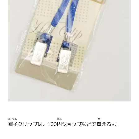
ぼうし
えん
か
帽子
クリップは、100
円
ショップなどで
買
えるよ。