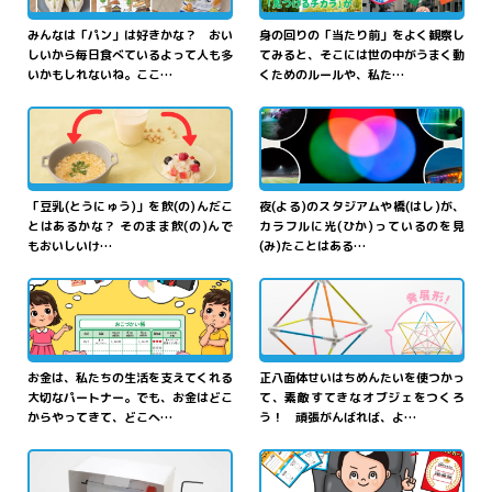
みんなは「パン」は好きかな？ おい
身の回りの「当たり前」をよく観察し
しいから毎日食べているよって人も多
てみると、そこには世の中がうまく動
いかもしれないね。ここ…
くためのルールや、私た…
いろど
ひかり
豆乳
とうにゅう
のすがた
街
まち
を
彩
る「
光
の
か
まほう
ひかり
さんげんしょく
じっけん
かたちを
変
えてみよう！
魔法
」－
光
の
三原色
実験
ふしぎマジッククッキン
ー">
「豆乳(とうにゅう)」を飲(の)んだこ
夜(よる)のスタジアムや橋(はし)が、
グ">
とはあるかな？ そのまま飲(の)んで
カラフルに光(ひか)っているのを見
もおいしいけ…
(み)たことはある…
ちょうせん
目指
めざ
せ、おこづかい
綿棒
めんぼう
で
挑戦
！
かね
なかよ
せいはちめんたい
マスター！ お
金
と
仲良
正八面体
">
ちょう
くなるおこづかい
帳
">
お金は、私たちの生活を支えてくれる
正八面体せいはちめんたいを使つかっ
大切なパートナー。でも、お金はどこ
て、素敵すてきなオブジェをつくろ
からやってきて、どこへ…
う！ 頑張がんばれば、よ…
うご
げんてい
回
まわ
すと
動
く！パタパ
期間
きかん
限定
おしごと