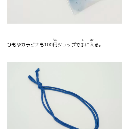
えん
て
はい
ひもやカラビナも100
円
ショップで
手
に
入
る。