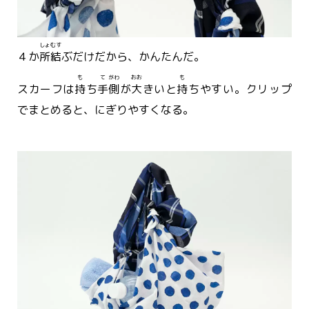
しょ
むす
４か
所
結
ぶだけだから、かんたんだ。
も
て
がわ
おお
も
スカーフは
持
ち
手
側
が
大
きいと
持
ちやすい。クリップ
でまとめると、にぎりやすくなる。