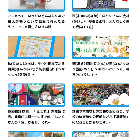
さいせい
そうち
たいけん
しゃちょう
タアニメ
再生
装置
">
体験
！「おうち
社長
ゲー
ム」にチャレンジ">
アニメって、いったいどんなしくみで
世(よ)の中(なか)にはたくさんの会社
絵えが動うごいて見みえるんだろ
(かいしゃ)があるよね。どんなしくみ
う？ アニメ再生さいせい装…
で成(な)り立(…
からだ
予防接種
よぼうせっしゅ
朝食
ちょうしょく
で
体
が
ねんぴょう
つく
か
けんこう
年表
を
作
ろう">
変
わる！
健康
をささえる
とうにゅう
ちから
あさ
「
豆乳
」の
力
と
朝
のたん
私(わたし)たちは、生(う)まれてから
朝(あさ)時間(じかん)が無(な)かった
何回(なんかい)も予防接種(よぼうせ
り面倒(めんどう)だからといって、朝
しつ
だいちょうさ
ぱく
質
大調査
">
っしゅ)を受(う…
食(ちょうしょ…
す
まち
こま
君
きみ
の
住
む
町
はどんな
避難所
ひなんじょ
の
困
り
いろ
かいけつ
しんぶんし
「
色
」でできている？
ごとを
解決
！
新聞紙
と
み
まわ
いろ
いみ
だん
ぼうさいこうさく
身
の
回
りにある
色
の
意味
段
ボールで
防災工作
">
道路標識は青、「止まれ」の標識は
地震や大雨などの災害が起こると、学
赤、非常口は緑――。町の中にはたく
校の体育館や公民館などが「避難所」
しら
を
調
べてみよう">
さんの「色」があり、それ…
になることがあります。…
ねっちゅうしょう