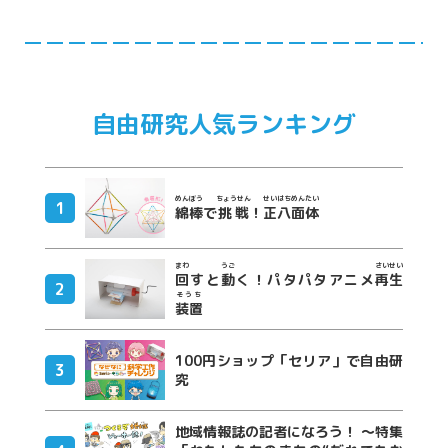
自由研究人気ランキング
めんぼう
ちょうせん
せいはちめんたい
綿棒
で
挑戦
！
正八面体
まわ
うご
さいせい
回
すと
動
く！パタパタアニメ
再生
そうち
装置
100円ショップ「セリア」で自由研
究
地域情報誌の記者になろう！ ～特集