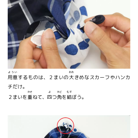
ようい
おお
用意
するものは、２まいの
大
きめなスカーフやハンカ
チだけ。
かさ
よ
かど
むす
２まいを
重
ねて、
四
つ
角
を
結
ぼう。