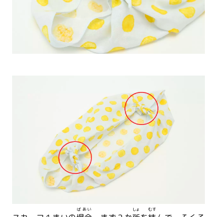
ばあい
しょ
むす