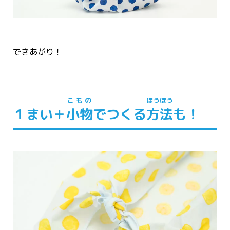
できあがり！
こもの
ほうほう
１まい＋
小物
でつくる
方法
も！