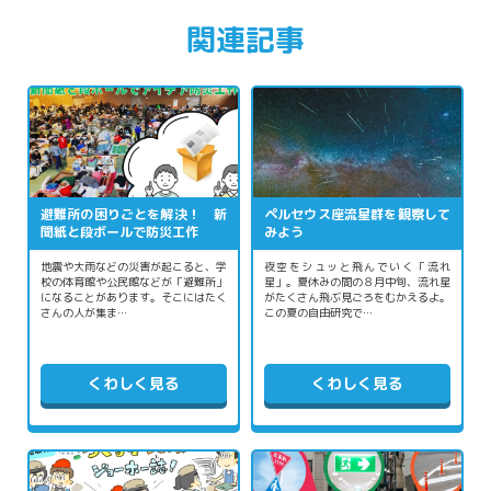
関連記事
避難所の困りごとを解決！ 新
ペルセウス座流星群を観察して
聞紙と段ボールで防災工作
みよう
地震や大雨などの災害が起こると、学
夜空をシュッと飛んでいく「流れ
校の体育館や公民館などが「避難所」
星」。夏休みの間の８月中旬、流れ星
になることがあります。そこにはたく
がたくさん飛ぶ見ごろをむかえるよ。
さんの人が集ま…
この夏の自由研究で…
くわしく見る
くわしく見る