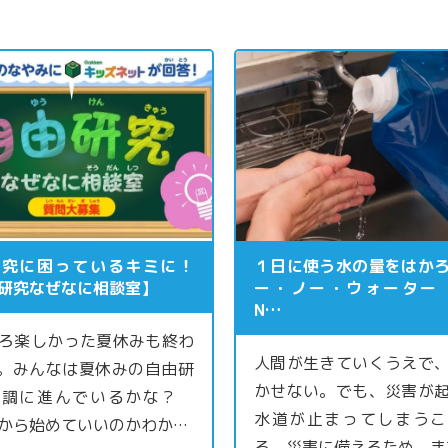
研究に困っているキミに！
１日に使う水の量をはか
研究なぜなに相談室】
ー・ノー・ウォーター（
N…
ろ楽しかった夏休みも終わ
人間が生きていくうえで
。みんなは夏休みの自由研
かせない。でも、災害が
順調に進んでいるかな？
水道が止まってしまうこ
から始めていいのかわか…
る。災害に備えるため、ま