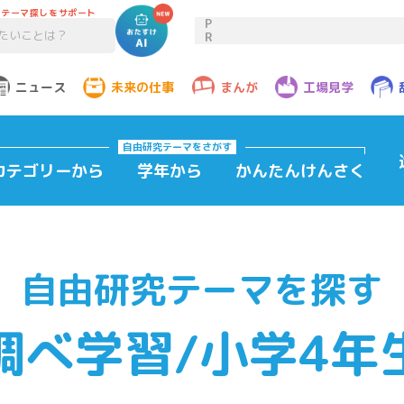
のテーマ探しをサポート
P
R
ニュース
未来の仕事
まんが
工場見学
自由研究テーマ
をさがす
カテゴリーから
学年から
かんたんけんさく
自由研究テーマを探す
調べ学習/小学4年