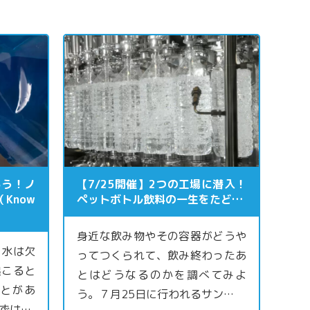
ろう！ノ
【7/25開催】2つの工場に潜入！
Know
ペットボトル飲料の一生をたど…
身近な飲み物やその容器がどうや
、水は欠
ってつくられて、飲み終わったあ
起こると
とはどうなるのかを調べてみよ
とがあ
う。７月25日に行われるサン…
ずは…