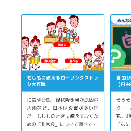
もしもに備えるローリングストッ
自由
ク大作戦
【自由
地震や台風、線状降水帯が原因の
そろそ
大雨など、日本は災害が多い国
り……
だ。もしものときに備えておくた
究、
めの「非常食」について調べて…
「なに