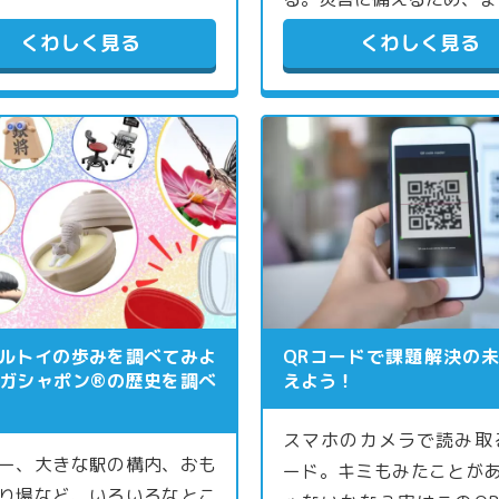
くわしく見る
くわしく見る
ルトイの歩みを調べてみよ
QRコードで課題解決の
ガシャポン®の歴史を調べ
えよう！
スマホのカメラで読み取
ー、大きな駅の構内、おも
ード。キミもみたことが
り場など、いろいろなとこ