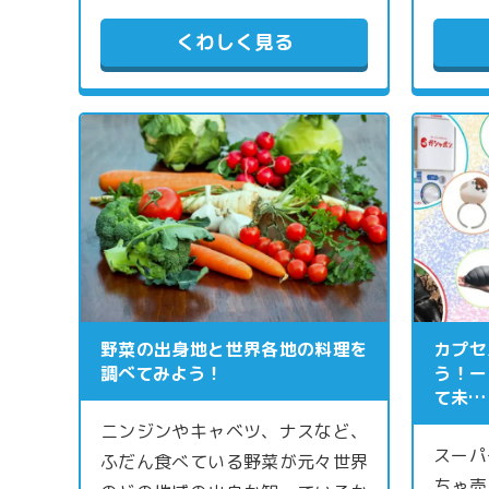
くわしく見る
野菜の出身地と世界各地の料理を
カプセ
調べてみよう！
う！ー
て未…
ニンジンやキャベツ、ナスなど、
スーパ
ふだん食べている野菜が元々世界
ちゃ売