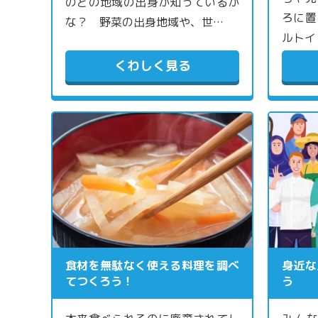
のどの地域の出身か知っているか
ろに置
な？ 野菜の出身地域や、世…
ルトイ
くわしく見る
食材を無駄なく使える料理を調べ
身近な
てつくろう！
う