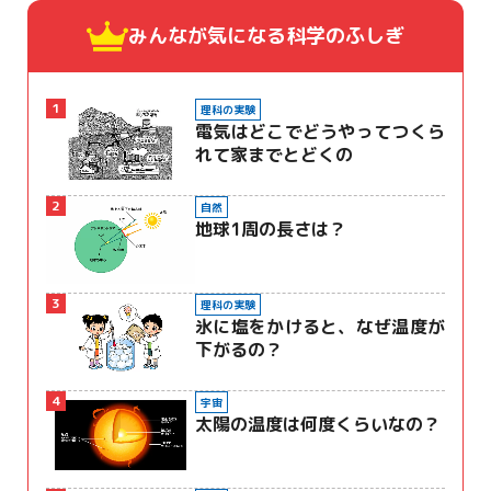
みんなが気になる
科学のふしぎ
1
理科の実験
電気はどこでどうやってつくら
れて家までとどくの
2
自然
地球1周の長さは？
3
理科の実験
氷に塩をかけると、なぜ温度が
下がるの？
4
宇宙
太陽の温度は何度くらいなの？