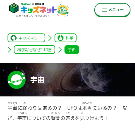
キッズネット
科学
科学なぜなぜ110番
宇宙
宇宙
うちゅう
お
ほんとう
宇宙
に
終
わりはあるの？ UFOは
本当
にいるの？ な
うちゅう
ぎもん
こた
み
ど、
宇宙
についての
疑問
の
答
えを
見
つけよう！