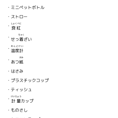
ミニペットボトル
ストロー
しょくべに
食紅
ちゃく
せっ
着
ざい
おんどけい
温度計
がみ
あつ
紙
はさみ
プラスチックコップ
ティッシュ
けいりょう
計量
カップ
ものさし