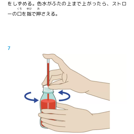
をしずめる。
色水
がふたの
上
まで
上
がったら、ストロ
くち
ゆび
お
ーの
口
を
指
で
押
さえる。
7