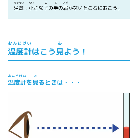
ちゅうい
ちい
こ
て
とど
注意
：
小
さな
子
の
手
の
届
かないところにおこう。
おんどけい
み
温度計
はこう
見
よう！
おんどけい
み
温度計
を
見
るときは・・・