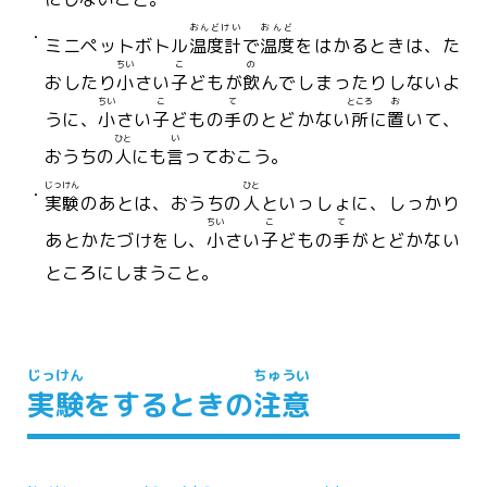
おんどけい
おんど
ミニペットボトル
温度計
で
温度
をはかるときは、た
ちい
こ
の
おしたり
小
さい
子
どもが
飲
んでしまったりしないよ
ちい
こ
て
ところ
お
うに、
小
さい
子
どもの
手
のとどかない
所
に
置
いて、
ひと
い
おうちの
人
にも
言
っておこう。
じっけん
ひと
実験
のあとは、おうちの
人
といっしょに、しっかり
ちい
こ
て
あとかたづけをし、
小
さい
子
どもの
手
がとどかない
ところにしまうこと。
じっけん
ちゅうい
実験
をするときの
注意