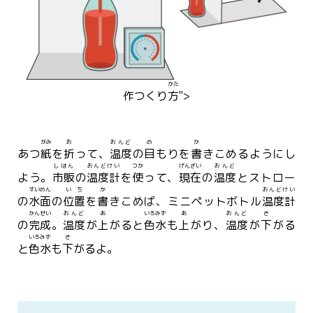
かた
作
つく
り
方
">
がみ
お
おんど
め
か
あつ
紙
を
折
って、
温度
の
目
もりを
書
きこめるようにし
しはん
おんどけい
つか
げんざい
おんど
よう。
市販
の
温度計
を
使
って、
現在
の
温度
とストロー
すいめん
いち
か
おんどけい
の
水面
の
位置
を
書
きこめば、ミニペットボトル
温度計
かんせい
おんど
あ
いろみず
あ
おんど
さ
の
完成
。
温度
が
上
がると
色水
も
上
がり、
温度
が
下
がる
いろみず
さ
と
色水
も
下
がるよ。