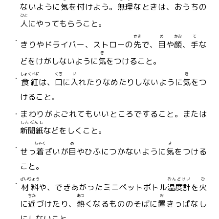
ないように
気
を
付
けよう。
無理
なときは、おうちの
ひと
人
にやってもらうこと。
さき
め
かお
て
きりやドライバー、ストローの
先
で、
目
や
顔
、
手
な
き
どをけがしないように
気
をつけること。
しょくべに
くち
い
き
食紅
は、
口
に
入
れたりなめたりしないように
気
をつ
けること。
まわりがよごれてもいいところですること。または
しんぶんし
新聞紙
などをしくこと。
ちゃく
め
き
せっ
着
ざいが
目
やひふにつかないように
気
をつける
こと。
ざいりょう
おんどけい
ひ
材料
や、できあがったミニペットボトル
温度計
を
火
ちか
あつ
お
に
近
づけたり、
熱
くなるもののそばに
置
きっぱなし
にしないこと。