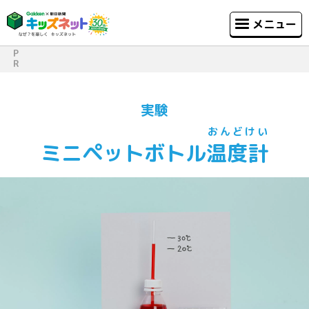
メニュー
P
R
実験
おんどけい
ミニペットボトル
温度計