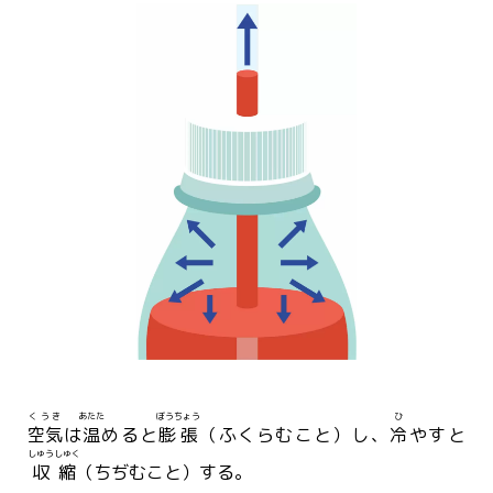
くうき
あたた
ぼうちょう
ひ
空気
は
温
めると
膨張
（ふくらむこと）し、
冷
やすと
しゅうしゅく
収縮
（ちぢむこと）する。