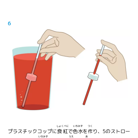
6
しょくべに
いろみず
つく
プラスチックコップに
食紅
で
色水
を
作
り、5のストロー
いろみず
うえ
あ