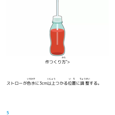
かた
作
つく
り
方
">
いろみず
いじょう
いち
ちょうせい
ストローが
色水
に3cm
以上
つかる
位置
に
調整
する。
5