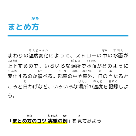
かた
まとめ
方
おんど
へんか
なか
すいめん
まわりの
温度
変化
によって、ストローの
中
の
水面
が
じょうげ
ばしょ
すいめん
上下
するので、いろいろな
場所
で
水面
がどのように
へんか
しら
へや
なか
おくがい
ひ
あ
変化
するのか
調
べる。
部屋
の
中
や
屋外
、
日
の
当
たると
ひ
ばしょ
おんど
きろく
ころと
日
かげなど、いろいろな
場所
の
温度
を
記録
しよ
う。
かた
じっけん
れい
み
「
まとめ
方
のコツ
実験
の
例
」を
見
てみよう