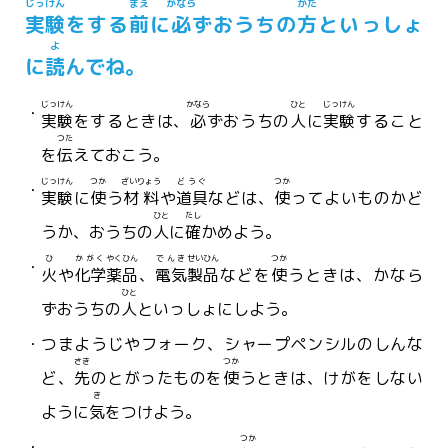
じっけん
まえ
かなら
かた
実験
をする
前
に
必
ずおうちの
方
といっしょ
よ
に
読
んでね。
じっけん
かなら
ひと
じっけん
実験
をするときは、
必
ずおうちの
人
に
実験
すること
つた
を
伝
えておこう。
じっけん
つか
ざいりょう
どうぐ
つか
実験
に
使
う
材料
や
道具
などは、
使
ってよいものかど
ひと
たし
うか、おうちの
人
に
確
かめよう。
ひ
かがく
やくひん
でんき
せいひん
つか
火
や
化学
薬品
、
電気
製品
などを
使
うときは、かなら
ひと
ずおうちの
人
といっしょにしよう。
つまようじやフォーク、シャープペンシルのしんな
さき
つか
ど、
先
のとがったものを
使
うときは、けがをしない
き
ように
気
をつけよう。
つか