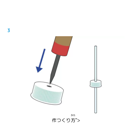
3
かた
作
つく
り
方
">