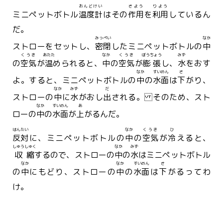
おんどけい
さよう
りよう
ミニペットボトル
温度計
はその
作用
を
利用
しているん
だ。
みっぺい
なか
ストローをセットし、
密閉
したミニペットボトルの
中
くうき
あたた
なか
くうき
ぼうちょう
みず
の
空気
が
温
められると、
中
の
空気
が
膨張
し、
水
をおす
なか
すいめん
さ
よ。すると、ミニペットボトルの
中
の
水面
は
下
がり、
なか
みず
だ
ストローの
中
に
水
がおし
出
される。 そのため、スト
なか
すいめん
あ
ローの
中
の
水面
が
上
がるんだ。
はんたい
なか
くうき
ひ
反対
に、ミニペットボトルの
中
の
空気
が
冷
えると、
しゅうしゅく
なか
みず
収縮
するので、ストローの
中
の
水
はミニペットボトル
なか
なか
すいめん
さ
の
中
にもどり、ストローの
中
の
水面
は
下
がるってわ
け。