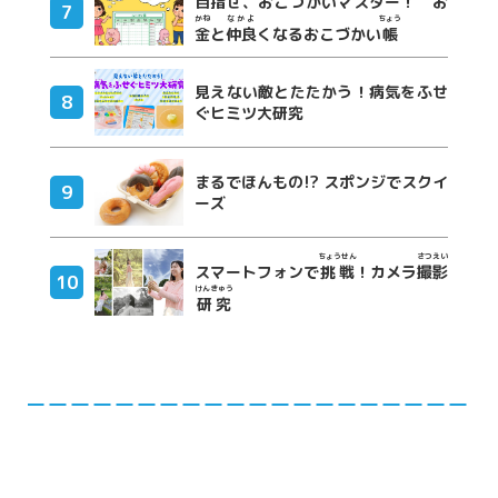
目指
せ、おこづかいマスター！ お
かね
なかよ
ちょう
金
と
仲良
くなるおこづかい
帳
見えない敵とたたかう！病気をふせ
ぐヒミツ大研究
まるでほんもの!? スポンジでスクイ
ーズ
ちょうせん
さつえい
スマートフォンで
挑戦
！カメラ
撮影
けんきゅう
研究