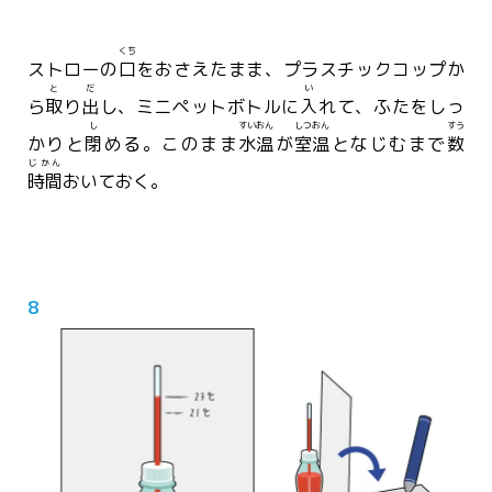
くち
ストローの
口
をおさえたまま、プラスチックコップか
と
だ
い
ら
取
り
出
し、ミニペットボトルに
入
れて、ふたをしっ
し
すいおん
しつおん
すう
かりと
閉
める。このまま
水温
が
室温
となじむまで
数
じかん
時間
おいておく。
8