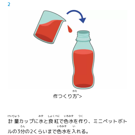
2
かた
作
つく
り
方
">
けいりょう
みず
しょくべに
いろみず
つく
計量
カップに
水
と
食紅
で
色水
を
作
り、ミニペットボト
ふん
いろ
みず
い
ルの3
分
の2くらいまで
色
水
を
入
れる。