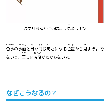
み
温度計
おんどけい
はこう
見
よう！">
いろみず
すいめん
め
おな
たか
いち
み
色水
の
水面
と
目
が
同
じ
高
さになる
位置
から
見
よう。で
ただ
おんど
ないと、
正
しい
温度
がわからないよ。
なぜこうなるの？