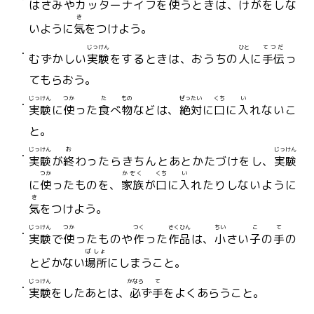
はさみやカッターナイフを
使
うときは、けがをしな
き
いように
気
をつけよう。
じっけん
ひと
てつだ
むずかしい
実験
をするときは、おうちの
人
に
手伝
っ
てもらおう。
じっけん
つか
た
もの
ぜったい
くち
い
実験
に
使
った
食
べ
物
などは、
絶対
に
口
に
入
れないこ
と。
じっけん
お
じっけん
実験
が
終
わったらきちんとあとかたづけをし、
実験
つか
かぞく
くち
い
に
使
ったものを、
家族
が
口
に
入
れたりしないように
き
気
をつけよう。
じっけん
つか
つく
さくひん
ちい
こ
て
実験
で
使
ったものや
作
った
作品
は、
小
さい
子
の
手
の
ばしょ
とどかない
場所
にしまうこと。
じっけん
かなら
て
実験
をしたあとは、
必
ず
手
をよくあらうこと。