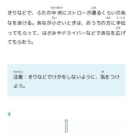
ちゅうおう
とお
きりなどで、ふたの
中央
にストローが
通
るくらいのあ
ちい
かた
てつだ
なをあける。あなが
小
さいときは、おうちの
方
に
手伝
ひろ
ってもらって、はさみやドライバーなどであなを
広
げ
てもらおう。
ちゅうい
き
注意
：きりなどでけがをしないように、
気
をつけ
よう。
4