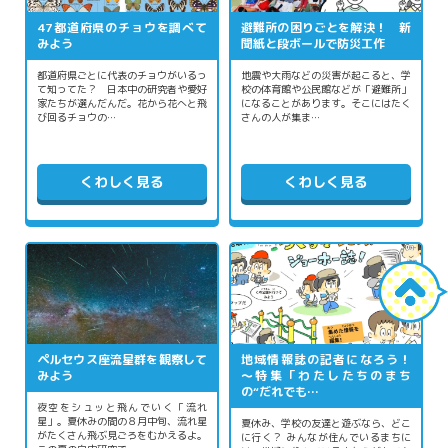
47都道府県のチョウを調べて
避難所の困りごとを解決！ 新
みよう
聞紙と段ボールで防災工作
都道府県ごとに代表のチョウがいるっ
地震や大雨などの災害が起こると、学
て知ってた？ 日本中の研究者や愛好
校の体育館や公民館などが「避難所」
家たちが選んだんだ。花から花へと飛
になることがあります。そこにはたく
び回るチョウの…
さんの人が集ま…
くわしく見る
くわしく見る
ペルセウス座流星群を観察して
地域情報誌の記者になろう！
みよう
～特集「わたしたちのまち
の“だれでも…
夜空をシュッと飛んでいく「流れ
星」。夏休みの間の８月中旬、流れ星
夏休み、学校の友達と遊ぶなら、どこ
がたくさん飛ぶ見ごろをむかえるよ。
に行く？ みんなが住んでいるまちに