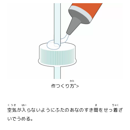
かた
作
つく
り
方
">
くうき
はい
ま
ちゃく
空気
が
入
らないようにふたのあなのすき
間
をせっ
着
ざ
いでうめる。