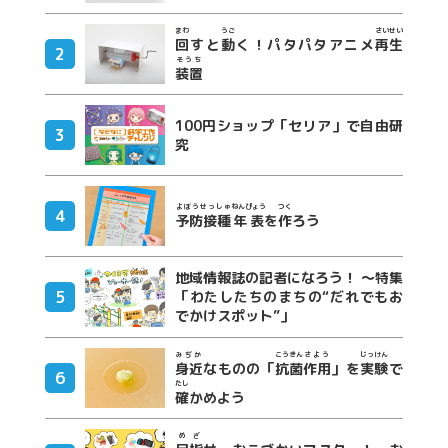
まわ
うご
さいせい
回
すと
動
く！パタパタアニメ
再生
そうち
装置
100円ショップ「セリア」で自由研
究
よぼうせっしゅ
ねんぴょう
つく
予防接種
年表
を
作
ろう
地域情報誌の記者になろう！ ～特集
「わたしたちのまちの“だれでもお
でかけスポット”」
みぢか
こうきん
さよう
じっけん
身近
なものの「
抗菌
作用
」を
実験
で
たし
確
かめよう
めざ