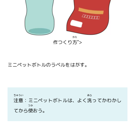
かた
作
つく
り
方
">
ミニペットボトルのラベルをはがす。
ちゅうい
あら
注意
：ミニペットボトルは、よく
洗
ってかわかし
つか
てから
使
おう。