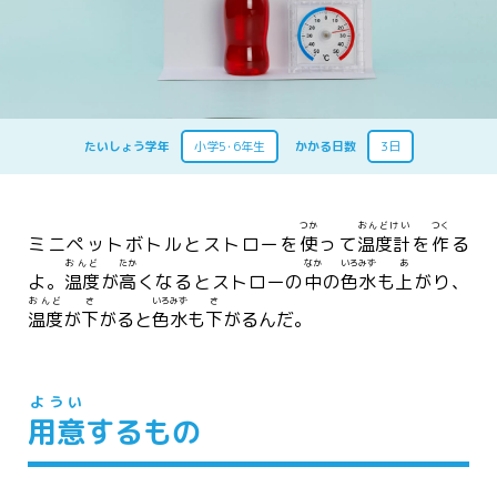
たいしょう学年
小学5･6年生
かかる日数
3日
つか
おんどけい
つく
ミニペットボトルとストローを
使
って
温度計
を
作
る
おんど
たか
なか
いろみず
あ
よ。
温度
が
高
くなるとストローの
中
の
色水
も
上
がり、
おんど
さ
いろみず
さ
温度
が
下
がると
色水
も
下
がるんだ。
ようい
用意
するもの