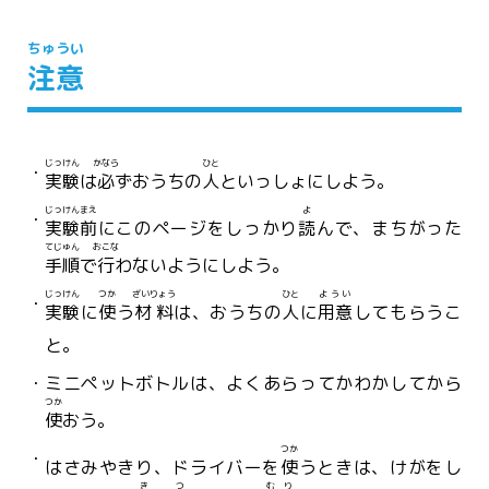
ちゅうい
注意
じっけん
かなら
ひと
実験
は
必
ずおうちの
人
といっしょにしよう。
じっけん
まえ
よ
実験
前
にこのページをしっかり
読
んで、まちがった
てじゅん
おこな
手順
で
行
わないようにしよう。
じっけん
つか
ざいりょう
ひと
ようい
実験
に
使
う
材料
は、おうちの
人
に
用意
してもらうこ
と。
ミニペットボトルは、よくあらってかわかしてから
つか
使
おう。
つか
はさみやきり、ドライバーを
使
うときは、けがをし
き
つ
むり