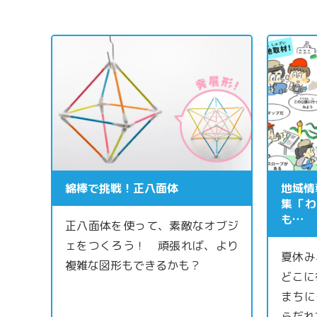
綿棒で挑戦！正八面体
地域情
集「わ
も…
正八面体を使って、素敵なオブジ
ェをつくろう！ 頑張れば、より
夏休み
複雑な図形もできるかも？
どこに
まちに
らだれ