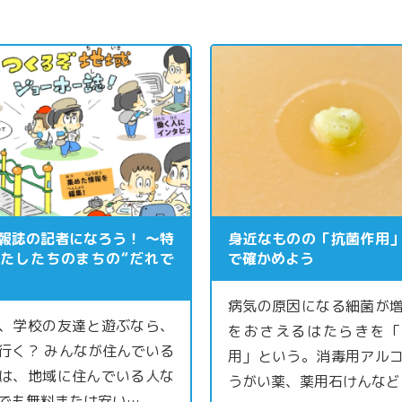
報誌の記者になろう！ ～特
身近なものの「抗菌作用
たしたちのまちの“だれで
で確かめよう
病気の原因になる細菌が
、学校の友達と遊ぶなら、
をおさえるはたらきを「
行く？ みんなが住んでいる
用」という。消毒用アル
は、地域に住んでいる人な
うがい薬、薬用石けんなど
でも無料または安い…