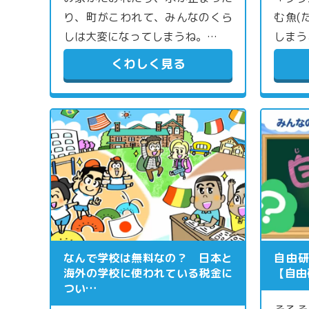
り、町がこわれて、みんなのくら
む魚(
しは大変になってしまうね。…
しまう
くわしく見る
なんで学校は無料なの？ 日本と
自由
海外の学校に使われている税金に
【自由
つい…