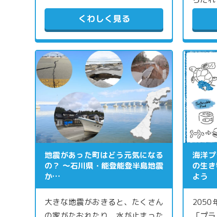
くわしく見る
地震があった町はどう元気になる
海洋プ
の？ 〜石川県・能登能登半島地震
の生き
か…
よう
大きな地震がおきると、たくさん
205
の家がたおれたり、水が止まった
「プラ