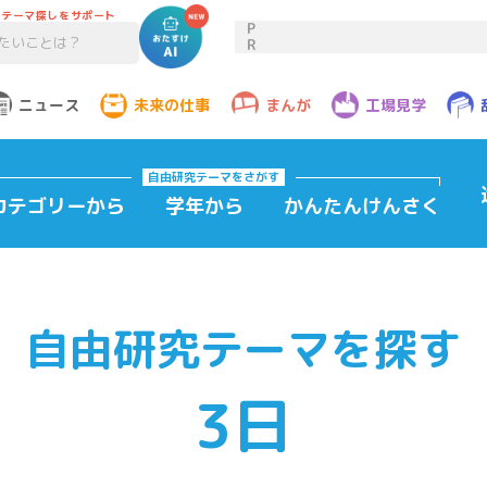
のテーマ探しをサポート
P
R
ニュース
未来の仕事
まんが
工場見学
自由研究テーマ
をさがす
カテゴリーから
学年から
かんたんけんさく
自由研究テーマを探す
3日