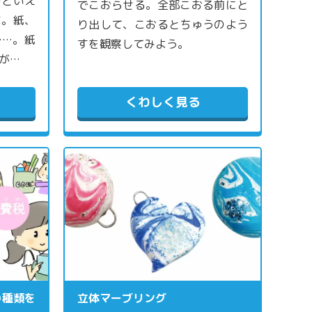
のといえ
でこおらせる。全部こおる前にと
な。紙、
り出して、こおるとちゅうのよう
……。紙
すを観察してみよう。
が…
くわしく見る
の種類を
立体マーブリング