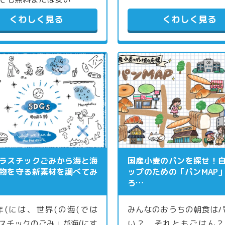
くわしく見る
くわしく見る
ラスチックごみから海と海
国産小麦のパンを探せ！
物を守る新素材を調べてみ
ップのための「パンMAP
ろ…
0年(には、世界(の海(では
みんなのおうちの朝食は
スチックのごみ」が海(にす
い？ それともごはん？