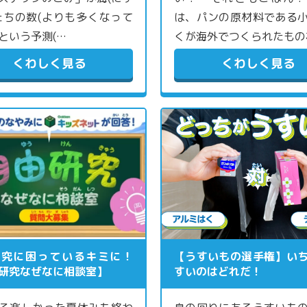
たちの数(よりも多くなって
は、パンの原材料である
という予測(…
くが海外でつくられたもの
くわしく見る
くわしく見る
研究に困っているキミに！
【うすいもの選手権】い
研究なぜなに相談室】
すいのはどれだ！