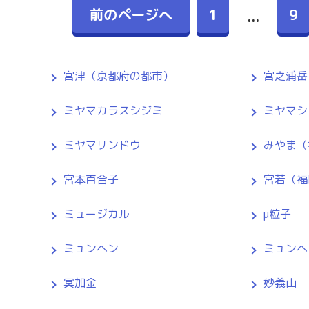
前のページへ
1
9
...
宮津（京都府の都市）
宮之浦岳
ミヤマカラスシジミ
ミヤマシ
ミヤマリンドウ
みやま（
宮本百合子
宮若（福
ミュージカル
μ粒子
ミュンヘン
ミュンヘ
冥加金
妙義山