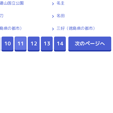
連山国立公園
名主
刀
名田
島県の都市）
三好（徳島県の都市）
10
11
12
13
14
次のページへ