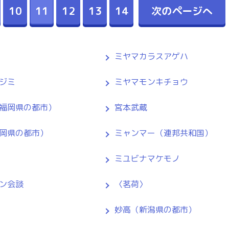
10
11
12
13
14
次のページへ
ミヤマカラスアゲハ
ジミ
ミヤマモンキチョウ
福岡県の都市）
宮本武蔵
岡県の都市）
ミャンマー（連邦共和国）
ミユビナマケモノ
ン会談
〈茗荷〉
妙高（新潟県の都市）