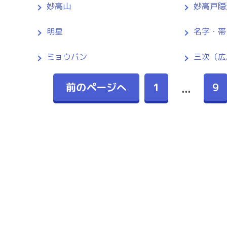
妙高山
妙高戸隠
明星
名字・帯
ミョウバン
三次（広
前のページへ
1
9
...